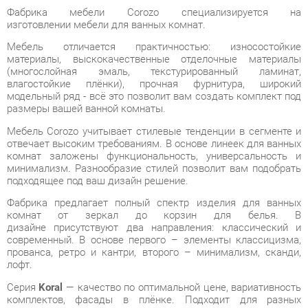
Мебель отличается практичностью: износостойкие
материалы, выскокачественные отделочные материалы
(многослойная эмаль, текстурированный ламинат,
влагостойкие плёнки), прочная фурнитура, широкий
модельный ряд - всё это позволит вам создать комплект под
размеры вашей ванной комнаты.
Мебель Corozo учитывает стилевые тенденции в сегменте и
отвечает высоким требованиям. В основе линеек для ванных
комнат заложены функциональность, универсальность и
минимализм. Разнообразие стилей позволит вам подобрать
подходящее под ваш дизайн решение.
Фабрика предлагает полный спектр изделия для ванных
комнат от зеркал до корзин для белья. В
дизайне присутствуют два направления: классический и
современный. В основе первого – элементы классицизма,
прованса, ретро и кантри, второго – минимализм, сканди,
лофт.
Серия
Koral
— качество по оптимальной цене, вариативность
комплектов, фасады в плёнке. Подходит для разных
стилевых направлений как просторных, так и компактных
помещений.
Условия покупки