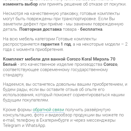
деталь.
Повторная доставка
товара -
бесплатна
.
На всю мебель категории Готовые комплекты
распространяется
гарантия 1 год
, а на некоторые модели – 2
года с момента приобретения.
Комплект мебели для ванной Corozo Koral Мирэль 70
Белый
- это качественное изделие производства
Corozo
,
соответствующее современному государственному
стандарту.
Надеемся, вы останетесь довольны вашим приобретением, и
будем рады, если вы оставите отзыв об опыте его
использования, который поможет сориентироваться нашим
будущим покупателям.
Кроме формы
обратной связи
получить развёрнутую
консультацию, фото и видеообзор продукции вы можете по
e-mail, телефону в Екатеринбурге и через мессенджеры
Telegram и WhatsApp.
Готовые комплекты также можно сравнить между собой в
нашем шоу-руме и купить Комплект мебели для ванной
Corozo Koral Мирэль 70 Белый, самостоятельно забрав его с
нашего центрального склада в г. Екатеринбург. Полный
список адресов и магазинов смотрите на странице
контактов
.