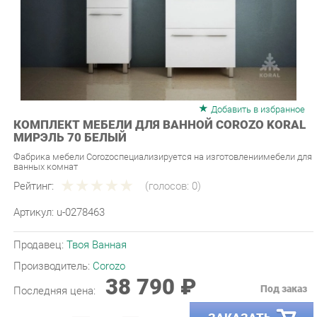
Добавить в избранное
КОМПЛЕКТ МЕБЕЛИ ДЛЯ ВАННОЙ COROZO KORAL
МИРЭЛЬ 70 БЕЛЫЙ
Фабрика мебели Corozoспециализируется на изготовлениимебели для
ванных комнат
Рейтинг:
(голосов:
0
)
Артикул:
u-0278463
Продавец:
Твоя Ванная
Производитель:
Corozo
38 790 ₽
Под заказ
Последняя цена:
ЗАКАЗАТЬ
-
+
Количество: