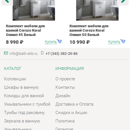
info@bath-ekb.ru
+7 (343) 382-20-86
КАТАЛОГ
ИНФОРМАЦИЯ
Коллекции
О проекте
Шкафы в ванную
Контакты
Комоды для ванной
Дизайн
Умывальники с тумбой
Доставка и Оплата
Тумбы под раковину
Скидки и Акции
Зеркала в ванную
Политика
Умывальники
Гарантия
Экраны
Помощь
ГОРОДА
КОНТАКТЫ
Весь мир
Шоурум и склад самовывоза
Екатеринбург
Адрес: г. Екатеринбург,