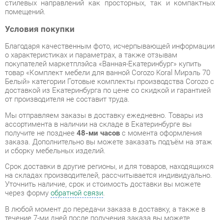
Благодаря качественным фото, исчерпывающей информации
о характеристиках и параметрах, а также отзывам
покупателей маркетплэйса «Ванная-Екатеринбург» купить
товар «Комплект мебели для ванной Corozo Koral Мирэль 70
Белый» категории Готовые комплекты производства Corozo с
доставкой из Екатеринбурга по цене со скидкой и гарантией
от производителя не составит труда.
Мы отправляем заказы в доставку ежедневно. Товары из
ассортимента в наличии на складе в Екатеринбурге вы
получите не позднее
48-ми часов
с момента оформления
заказа. Дополнительно вы можете заказать подъём на этаж
и сборку мебельных изделий.
Срок доставки в другие регионы, и для товаров, находящихся
на складах производителей, рассчитывается индивидуально.
Уточнить наличие, срок и стоимость доставки вы можете
через форму
обратной связи
.
В любой момент до передачи заказа в доставку, а также в
течение 7-ми дней после получения заказа вы можете
изменить выбор
или принять решение об отказе от покупки.
Несмотря на качественную упаковку, готовые комплекты
могут быть повреждены при транспортировке. Если Вы
заметили дефект при приёме - мы заменим поврежденную