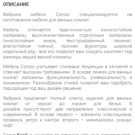
изготовлении мебели для ванных комнат.
Мебель отличается практичностью: износостойкие
материалы, выскокачественные отделочные материалы
(многослойная эмаль, текстурированный ламинат,
влагостойкие плёнки), прочная фурнитура, широкий
модельный ряд - всё это позволит вам создать комплект под
размеры вашей ванной комнаты.
Мебель Corozo учитывает стилевые тенденции в сегменте и
отвечает высоким требованиям. В основе линеек для ванных
комнат заложены функциональность, универсальность и
минимализм. Разнообразие стилей позволит вам подобрать
подходящее под ваш дизайн решение.
Фабрика предлагает полный спектр изделия для ванных
комнат от зеркал до корзин для белья. В
дизайне присутствуют два направления: классический и
современный. В основе первого – элементы классицизма,
прованса, ретро и кантри, второго – минимализм, сканди,
лофт.
Серия
Koral
— качество по оптимальной цене, вариативность
комплектов, фасады в плёнке. Подходит для разных
стилевых направлений как просторных, так и компактных
помещений.