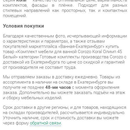
Условия покупки
Благодаря качественным фото, исчерпывающей информации
о характеристиках и параметрах, а также отзывам
покупателей маркетплэйса «Ванная-Екатеринбург» купить
товар «Комплект мебели для ванной Corozo Koral Олимп 45
Белый» категории Готовые комплекты производства Corozo с
доставкой из Екатеринбурга по цене со скидкой и гарантией
от производителя не составит труда.
Мы отправляем заказы в доставку ежедневно. Товары из
ассортимента в наличии на складе в Екатеринбурге вы
получите не позднее
48-ми часов
с момента оформления
заказа. Дополнительно вы можете заказать подъём на этаж
и сборку мебельных изделий.
Срок доставки в другие регионы, и для товаров, находящихся
на складах производителей, рассчитывается индивидуально.
Уточнить наличие, срок и стоимость доставки вы можете
через форму
обратной связи
.
В любой момент до передачи заказа в доставку, а также в
течение 7-ми дней после получения заказа вы можете
изменить выбор
или принять решение об отказе от покупки.
Несмотря на качественную упаковку, готовые комплекты