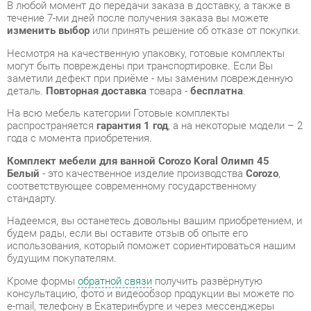
могут быть повреждены при транспортировке. Если Вы
заметили дефект при приёме - мы заменим поврежденную
деталь.
Повторная доставка
товара -
бесплатна
.
На всю мебель категории Готовые комплекты
распространяется
гарантия 1 год
, а на некоторые модели – 2
года с момента приобретения.
Комплект мебели для ванной Corozo Koral Олимп 45
Белый
- это качественное изделие производства
Corozo
,
соответствующее современному государственному
стандарту.
Надеемся, вы останетесь довольны вашим приобретением, и
будем рады, если вы оставите отзыв об опыте его
использования, который поможет сориентироваться нашим
будущим покупателям.
Кроме формы
обратной связи
получить развёрнутую
консультацию, фото и видеообзор продукции вы можете по
e-mail, телефону в Екатеринбурге и через мессенджеры
Telegram и WhatsApp.
Готовые комплекты также можно сравнить между собой в
нашем шоу-руме и купить Комплект мебели для ванной
Corozo Koral Олимп 45 Белый, самостоятельно забрав его с
нашего центрального склада в г. Екатеринбург. Полный