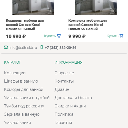
info@bath-ekb.ru
+7 (343) 382-20-86
КАТАЛОГ
ИНФОРМАЦИЯ
Коллекции
О проекте
Шкафы в ванную
Контакты
Комоды для ванной
Дизайн
Умывальники с тумбой
Доставка и Оплата
Тумбы под раковину
Скидки и Акции
Зеркала в ванную
Политика
Умывальники
Гарантия
Экраны
Помощь
ГОРОДА
КОНТАКТЫ
Весь мир
Шоурум и склад самовывоза
Екатеринбург
Адрес: г. Екатеринбург,
Металлургов, 84