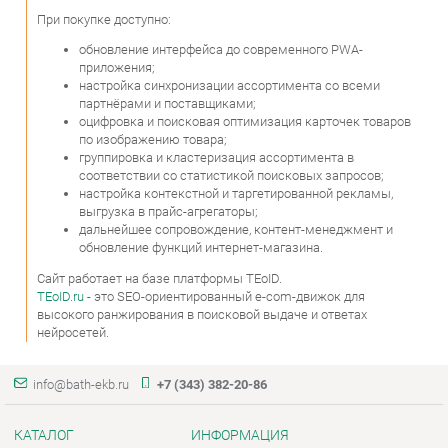
партнёрами и поставщиками;
оцифровка и поисковая оптимизация карточек товаров
по изображению товара;
группировка и кластеризация ассортимента в
соответствии со статистикой поисковых запросов;
настройка контекстной и таргетированной рекламы,
выгрузка в прайс-агрегаторы;
дальнейшее сопровождение, контент-менеджмент и
обновление функций интернет-магазина.
Сайт работает на базе платформы TEoID.
TEoID.ru
- это SEO-ориентированный e-com-движок для
высокого ранжирования в поисковой выдаче и ответах
нейросетей.
info@bath-ekb.ru
+7 (343) 382-20-86
КАТАЛОГ
ИНФОРМАЦИЯ
Коллекции
О проекте
Шкафы в ванную
Контакты
Комоды для ванной
Дизайн
Умывальники с тумбой
Доставка и Оплата