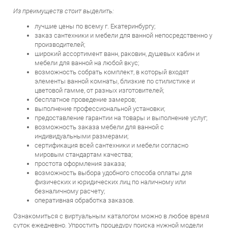
лучшие цены по всему г. Екатеринбургу;
заказ сантехники и мебели для ванной непосредственно у
производителей;
широкий ассортимент ванн, раковин, душевых кабин и
мебели для ванной на любой вкус;
возможность собрать комплект, в который входят
элементы ванной комнаты, близкие по стилистике и
цветовой гамме, от разных изготовителей;
бесплатное проведение замеров;
выполнение профессиональной установки;
предоставление гарантии на товары и выполнение услуг;
возможность заказа мебели для ванной с
индивидуальными размерами;
сертификация всей сантехники и мебели согласно
мировым стандартам качества;
простота оформления заказа;
возможность выбора удобного способа оплаты для
физических и юридических лиц по наличному или
безналичному расчету;
оперативная обработка заказов.
Ознакомиться с виртуальным каталогом можно в любое время
суток ежедневно. Упростить процедуру поиска нужной модели
помогут фильтры сортировки товаров по цвету, материалу,
производителям, цене и т.п. Мы гарантируем каждому клиенту
комфортный и удобный шопинг.