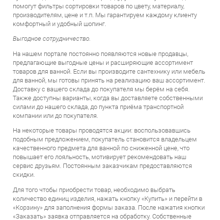
Выгодное сотрудничество.
На нашем портале постоянно появляются новые продавцы,
предлагающие выгодные цены и расширяющие ассортимент
товаров для ванной. Если вы производите сантехнику или мебель
для ванной, мы готовы принять на реализацию ваш ассортимент.
Доставку с вашего склада до покупателя мы берём на себя.
Также доступны варианты, когда вы доставляете собственными
силами до нашего склада, до пункта приёма транспортной
компании или до покупателя.
На некоторые товары проводятся акции: воспользовавшись
подобным предложением, покупатель становится владельцем
качественного предмета для ванной по сниженной цене, что
повышает его лояльность, мотивирует рекомендовать наш
сервис друзьям. Постоянным заказчикам предоставляются
скидки.
Для того чтобы приобрести товар, необходимо выбрать
количество единиц изделия, нажать кнопку «Купить» и перейти в
«Корзину» для заполнения формы заказа. После нажатия кнопки
«Заказать» заявка отправляется на обработку. Собственные
товары мы отгружаем ежедневно. Заказ на партнёрский
ассортимент проверяется и передаётся продавцу после
подтверждения покупателем. Отследить заказ просто – для этого
необходимо зайти в личный кабинет.