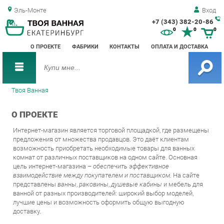
Эль-Монте
Вход
+7 (343) 382-20-86
Зак
0
0
0
обр
О ПРОЕКТЕ
ФАБРИКИ
КОНТАКТЫ
ОПЛАТА И ДОСТАВКА
зво
Твоя Ванная
О ПРОЕКТЕ
Интернет-магазин является торговой площадкой, где размещены
предложения от множества продавцов. Это даёт клиентам
возможность приобретать необходимые товары для ванных
комнат от различных поставщиков на одном сайте. Основная
цель интернет-магазина –
обеспечить эффективное
взаимодействие между покупателем и поставщиком
. На сайте
представлены
ванны
,
раковины
,
душевые кабины
и мебель для
ванной от разных производителей: широкий выбор моделей,
лучшие цены и возможность оформить общую выгодную
доставку.
Наиболее удобным способом онлайн-продаж являются крупные