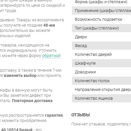
Форма (шкафы и стеллажи)
катеринбурга по цене со скидкой и
Применение (шкафы/стелла
ит труда.
Возможность подсветки
дневно. Товары из ассортимента
вы получите не позднее
48-ми
Тип (шкафы/стеллажи)
Дополнительно вы можете
бельных изделий.
Двери
я товаров, находящихся на
Фасад
тся индивидуально. Уточнить
Количество дверей
вы можете через форму
обратной
Шкаф-купе
оставку, а также в течение 7-ми
Доводчики
те
изменить выбор
или принять
Количество полок
Направление открытия двер
шкафы в ванную могут быть
и Вы заметили дефект при
Количество ящиков
еталь.
Повторная доставка
ОТЗЫВЫ
нную распространяется
гарантия
 с момента приобретения.
Пока нет отзывов, поделитесь
ь 40 10514 Белый
- это