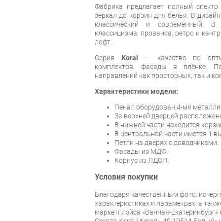
Фабрика предлагает полный спектр
зеркал до корзин для белья. В дизай
классический и современный. В
классицизма, прованса, ретро и кантр
лофт.
Серия
Koral
— качество по оптим
комплектов, фасады в плёнке. П
направлений как просторных, так и к
Характеристики модели:
Пенал оборудован 4-мя металли
За верхней дверцей расположены
В нижней части находится корзи
В центральной части имется 1 
Петли на дверях с доводчиками.
Фасады из МДФ.
Корпус из ЛДСП.
Условия покупки
Благодаря качественным фото, исче
характеристиках и параметрах, а так
маркетплэйса «Ванная-Екатеринбург» 
Corozo Koral Мирэль 40 10514 Белый»