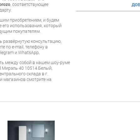
orozo
, соответствующее
ДОБ
дарту.
шим приобретением, и будем
е его использования, который
дущим покупателям.
ь развёрнутую консультацию,
е по e-mail, телефону в
legram и WhatsApp.
ь между собой в нашем шоу-руме
al Мирэль 40 10514 Белый,
ентрального склада в г.
 и магазинов смотрите на