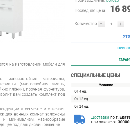
Производитель:
Corozo
16 8
Последняя цена:
-
+
Количество:
УТО
ПРИГЛ
ГАРАН
ется на изготовлении мебели для
СПЕЦИАЛЬНЫЕ ЦЕНЫ
ю: износостойкие материалы,
териалы (многослойная эмаль,
Условие
кие плёнки), прочная фурнитура,
От 4 ед.
зволит вам создать комплект под
От 12 ед.
От 24 ед.
енденции в сегменте и отвечает
еек для ванных комнат заложены
Доставка
по
г. Екат
ь и минимализм. Разнообразие
при заказе от
30000 
дящее под ваш дизайн решение.