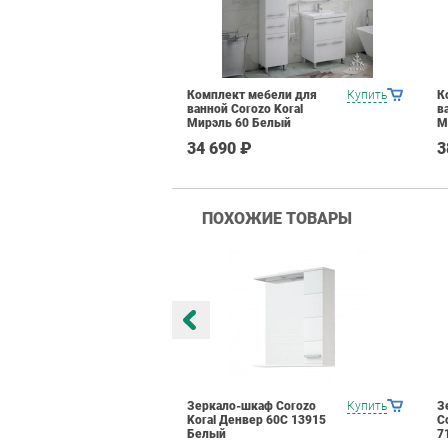
Комплект мебели для
Купить
К
ванной Corozo Koral
в
Мирэль 60 Белый
М
34 690 ₽
3
ПОХОЖИЕ ТОВАРЫ
каф Corozo
Купить
Зеркало-шкаф Corozo
Купить
З
вер 70С 13804
Koral Денвер 60С 13915
C
Белый
7