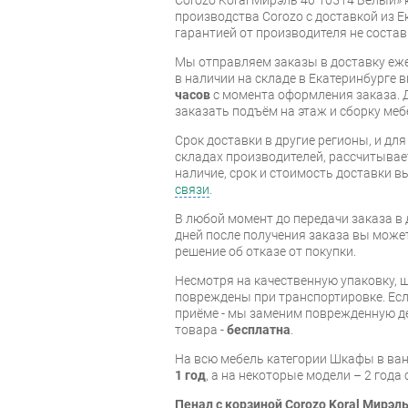
производства Corozo с доставкой из Е
гарантией от производителя не состав
Мы отправляем заказы в доставку еже
в наличии на складе в Екатеринбурге 
часов
с момента оформления заказа. 
заказать подъём на этаж и сборку ме
Срок доставки в другие регионы, и дл
складах производителей, рассчитывае
наличие, срок и стоимость доставки 
связи
.
В любой момент до передачи заказа в д
дней после получения заказа вы може
решение об отказе от покупки.
Несмотря на качественную упаковку, 
повреждены при транспортировке. Есл
приёме - мы заменим поврежденную д
товара -
бесплатна
.
На всю мебель категории Шкафы в ва
1 год
, а на некоторые модели – 2 года
Пенал с корзиной Corozo Koral Мирэл