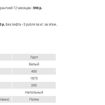
арантией
12
месяцев -
590 р.
0 р.
Без лифта - 3 рубля за кг. за этаж.
Лдсп
Белый
400
1870
290
Напольный
ллажи)
Полки