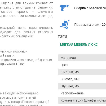
 изделия для ванных комнат от
не присутствуют два направления:
Сборка
с базовой г
 основе первого – элементы
и, второго – минимализм, сканди,
Подъём на этаж -
20
альной цене, вариативность
одходит для разных стилевых
омпактных помещений.
ТЭГИ
МЯГКАЯ МЕБЕЛЬ ЛЮКС
ческими ножками.
 3 полки.
Материал
на для белья за откидной дверью.
выдвижной ящик.
Цвет
Ширина, мм
Высота, мм
Глубина, мм
Расположение
рпывающей информации о
же отзывам покупателей
Комплектация (шкафы и сте
купить товар «Пенал с корзиной
 категории Шкафы в ванную