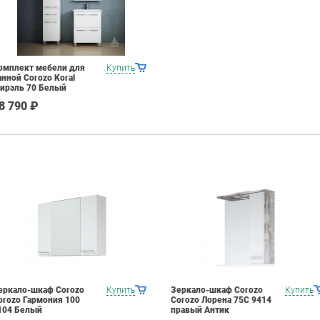
омплект мебели для
Купить
анной Corozo Koral
ирэль 70 Белый
8 790 ₽
еркало-шкаф Corozo
Купить
Зеркало-шкаф Corozo
Купить
orozo Гармония 100
Corozo Лорена 75С 9414
104 Белый
правый Антик