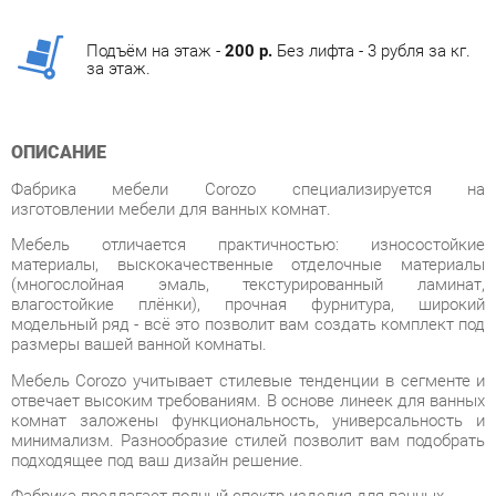
за этаж.
ОПИСАНИЕ
Фабрика мебели Corozo специализируется на
изготовлении мебели для ванных комнат.
Мебель отличается практичностью: износостойкие
материалы, выскокачественные отделочные материалы
(многослойная эмаль, текстурированный ламинат,
влагостойкие плёнки), прочная фурнитура, широкий
модельный ряд - всё это позволит вам создать комплект под
размеры вашей ванной комнаты.
Мебель Corozo учитывает стилевые тенденции в сегменте и
отвечает высоким требованиям. В основе линеек для ванных
комнат заложены функциональность, универсальность и
минимализм. Разнообразие стилей позволит вам подобрать
подходящее под ваш дизайн решение.
Фабрика предлагает полный спектр изделия для ванных
комнат от зеркал до корзин для белья. В
дизайне присутствуют два направления: классический и
современный. В основе первого – элементы классицизма,
прованса, ретро и кантри, второго – минимализм, сканди,