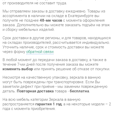
заказа. Дополнительно вы можете заказать подъём на этаж
и сборку мебельных изделий.
Срок доставки в другие регионы, и для товаров, находящихся
на складах производителей, рассчитывается индивидуально.
Уточнить наличие, срок и стоимость доставки вы можете
через форму
обратной связи
.
В любой момент до передачи заказа в доставку, а также в
течение 7-ми дней после получения заказа вы можете
изменить выбор
или принять решение об отказе от покупки.
Несмотря на качественную упаковку, зеркала в ванную
могут быть повреждены при транспортировке. Если Вы
заметили дефект при приёме - мы заменим поврежденную
деталь.
Повторная доставка
товара -
бесплатна
.
На всю мебель категории Зеркала в ванную
распространяется
гарантия 1 год
, а на некоторые модели – 2
года с момента приобретения.
Зеркало с полкой Corozo Koral Мирэль 70 10396 Белое
- это
качественное изделие производства
Corozo
,
соответствующее современному государственному
стандарту.
Надеемся, вы останетесь довольны вашим приобретением, и