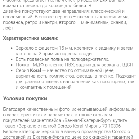
лофт.
Характеристики модели:
Зеркало с фацетом 15 мм, крепится к заднику и затем
к стене на 2 прямых подвеса сзади.
Есть подвесная полка на полкодержателях.
Полка - МДФ в пленке ПВХ, задник для зеркала ЛДСП.
Серия
Koral
— качество по оптимальной цене,
вариативность комплектов, фасады в плёнке. Подходит
для разных стилевых направлений как просторных, так
и компактных помещений.
Условия покупки
Благодаря качественным фото, исчерпывающей информации
о характеристиках и параметрах, а также отзывам
покупателей маркетплэйса «Ванная-Екатеринбург» купить
товар «Зеркало с полкой Corozo Koral Мирэль 70 10396
Белое» категории Зеркала в ванную производства Corozo с
доставкой из Екатеринбурга по цене со скидкой и гарантией
от производителя не составит труда.
Мы отправляем заказы в доставку ежедневно. Товары из
ассортимента в наличии на складе в Екатеринбурге вы
получите не позднее
48-ми часов
с момента оформления