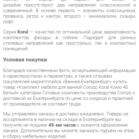
Серия
Koral
— качество по оптимальной цене, вариативность
комплектов, фасады в плёнке. Подходит для разных
стилевых направлений как просторных, так и компактных
помещений.
Условия покупки
Благодаря качественным фото, исчерпывающей информации
о характеристиках и параметрах, а также отзывам
покупателей маркетплэйса «Ванная-Екатеринбург» купить
товар «Комплект мебели для ванной Corozo Koral Комо 40
Белый» категории Готовые комплекты производства Corozo с
доставкой из Екатеринбурга по цене со скидкой и гарантией
от производителя не составит труда.
Мы отправляем заказы в доставку ежедневно. Товары из
ассортимента в наличии на складе в Екатеринбурге вы
получите не позднее
48-ми часов
с момента оформления
заказа. Дополнительно вы можете заказать подъём на этаж
и сборку мебельных изделий.
Срок доставки в другие регионы, и для товаров, находящихся
на складах производителей, рассчитывается индивидуально.
Уточнить наличие, срок и стоимость доставки вы можете
через форму
обратной связи
.