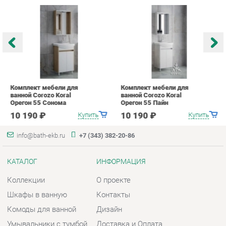
Комплект мебели для
Комплект мебели для
К
ванной Corozo Koral
ванной Corozo Koral
в
Орегон 55 Сонома
Орегон 55 Пайн
О
10 190 ₽
10 190 ₽
Купить
Купить
info@bath-ekb.ru
+7 (343) 382-20-86
КАТАЛОГ
ИНФОРМАЦИЯ
Коллекции
О проекте
Шкафы в ванную
Контакты
Комоды для ванной
Дизайн
Умывальники с тумбой
Доставка и Оплата
Тумбы под раковину
Скидки и Акции
Зеркала в ванную
Политика
Умывальники
Гарантия
Экраны
Помощь
ГОРОДА
КОНТАКТЫ