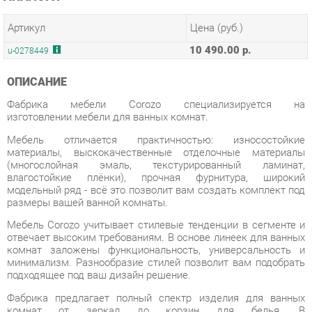
10 490.00 р.
u-0278449
ОПИСАНИЕ
Фабрика мебели Corozo специализируется на
изготовлении мебели для ванных комнат.
Мебель отличается практичностью: износостойкие
материалы, выскокачественные отделочные материалы
(многослойная эмаль, текстурированный ламинат,
влагостойкие плёнки), прочная фурнитура, широкий
модельный ряд - всё это позволит вам создать комплект под
размеры вашей ванной комнаты.
Мебель Corozo учитывает стилевые тенденции в сегменте и
отвечает высоким требованиям. В основе линеек для ванных
комнат заложены функциональность, универсальность и
минимализм. Разнообразие стилей позволит вам подобрать
подходящее под ваш дизайн решение.
Фабрика предлагает полный спектр изделия для ванных
комнат от зеркал до корзин для белья. В
дизайне присутствуют два направления: классический и
современный. В основе первого – элементы классицизма,
прованса, ретро и кантри, второго – минимализм, сканди,
лофт.