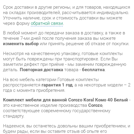
В любой момент до передачи заказа в доставку, а также в
течение 7-ми дней после получения заказа вы можете
изменить выбор
или принять решение об отказе от покупки.
Несмотря на качественную упаковку, готовые комплекты
могут быть повреждены при транспортировке. Если Вы
заметили дефект при приёме - мы заменим поврежденную
деталь.
Повторная доставка
товара -
бесплатна
.
На всю мебель категории Готовые комплекты
распространяется
гарантия 1 год
, а на некоторые модели – 2
года с момента приобретения.
Комплект мебели для ванной Corozo Koral Комо 40 Белый
-
это качественное изделие производства
Corozo
,
соответствующее современному государственному
стандарту.
Надеемся, вы останетесь довольны вашим приобретением, и
будем рады, если вы оставите отзыв об опыте его
использования, который поможет сориентироваться нашим
будущим покупателям.
Кроме формы
обратной связи
получить развёрнутую
консультацию, фото и видеообзор продукции вы можете по
e-mail, телефону в Екатеринбурге и через мессенджеры