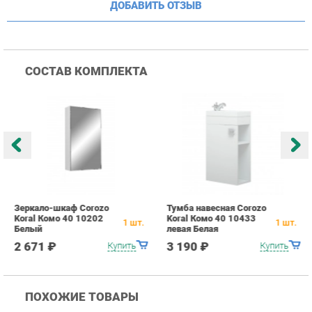
Зеркало-шкаф Corozo
Тумба навесная Corozo
Р
Koral Комо 40 10202
Koral Комо 40 10433
C
1
шт.
1
шт.
Белый
левая Белая
2 671 ₽
3 190 ₽
Купить
Купить
ПОХОЖИЕ ТОВАРЫ