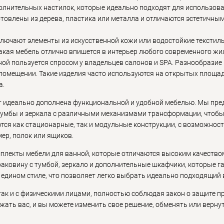
олнительных настилок, которые идеально подходят для использова
отовлены из дерева, пластика или металла и отличаются эстетичны
ючают элементы из искусственной кожи или водостойкие текстил
 Такая мебель отлично впишется в интерьер любого современного ж
ой пользуется спросом у владельцев салонов и SPA. Разнообразие
омещении. Такие изделия часто используются на открытых площадк
а.
т идеально дополнена функциональной и удобной мебелью. Мы пре
тумбы и зеркала с различными механизмами трансформации, чтоб
ются как стационарные, так и модульные конструкции, с возможнос
ер, полок или ящиков.
мплекты мебели для ванной, которые отличаются высоким качество
аковину с тумбой, зеркало и дополнительные шкафчики, которые г
 едином стиле, что позволяет легко выбрать идеально подходящий 
так и с физическими лицами, полностью соблюдая закон о защите п
ать вас, и вы можете изменить свое решение, обменять или вернуть