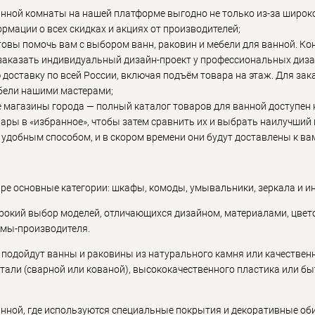
нной комнаты на нашей платформе выгодно не только из-за широко
мации о всех скидках и акциях от производителей;
овы помочь вам с выбором ванн, раковин и мебели для ванной. К
 заказать индивидуальный дизайн-проект у профессиональных диз
доставку по всей России, включая подъём товара на этаж. Для зак
ебели нашими мастерами;
е магазины города — полный каталог товаров для ванной доступен 
ары в «избранное», чтобы затем сравнить их и выбрать наилучший
е удобным способом, и в скором времени они будут доставлены к ва
ре основные категории: шкафы, комоды, умывальники, зеркала и и
рокий выбор моделей, отличающихся дизайном, материалами, цвето
мы-производителя.
я подойдут ванны и раковины из натурального камня или качествен
али (сварной или кованой), высококачественного пластика или б
нной, где используются специальные покрытия и декоративные оби