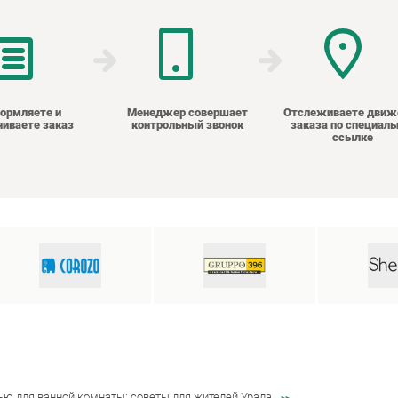
ормляете и
Менеджер совершает
Отслеживаете движ
чиваете заказ
контрольный звонок
заказа по специаль
ссылке
ью для ванной комнаты: советы для жителей Урала
>>