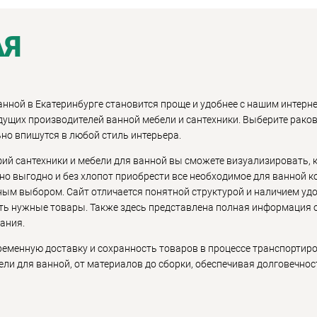
АЯ
анной в Екатеринбурге становится проще и удобнее с нашим интерн
дущих производителей ванной мебели и сантехники. Выберите рако
но впишутся в любой стиль интерьера.
й сантехники и мебели для ванной вы сможете визуализировать, к
жно выгодно и без хлопот приобрести все необходимое для ванной к
ным выбором. Сайт отличается понятной структурой и наличием уд
ь нужные товары. Также здесь представлена полная информация о
ания.
еменную доставку и сохранность товаров в процессе транспортир
ели для ванной, от материалов до сборки, обеспечивая долговечно