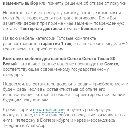
деталь.
Повторная доставка
товара -
бесплатна
.
На всю мебель категории Готовые комплекты
распространяется
гарантия 1 год
, а на некоторые модели – 2
года с момента приобретения.
Комплект мебели для ванной Corozo Corozo Техас 80
Белый
- это качественное изделие производства
Corozo
,
соответствующее современному государственному
стандарту.
Надеемся, вы останетесь довольны вашим приобретением, и
будем рады, если вы оставите отзыв об опыте его
использования, который поможет сориентироваться нашим
будущим покупателям.
Кроме формы
обратной связи
получить развёрнутую
консультацию, фото и видеообзор продукции вы можете по
e-mail, телефону в Екатеринбурге и через мессенджеры
Telegram и WhatsApp.
Готовые комплекты также можно сравнить между собой в
нашем шоу-руме и купить Комплект мебели для ванной
Corozo Corozo Техас 80 Белый, самостоятельно забрав его с
нашего центрального склада в г. Екатеринбург. Полный
список адресов и магазинов смотрите на странице
контактов
.