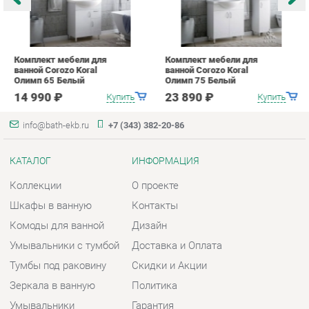
info@bath-ekb.ru
+7 (343) 382-20-86
КАТАЛОГ
ИНФОРМАЦИЯ
Коллекции
О проекте
Шкафы в ванную
Контакты
Комоды для ванной
Дизайн
Умывальники с тумбой
Доставка и Оплата
Тумбы под раковину
Скидки и Акции
Зеркала в ванную
Политика
Умывальники
Гарантия
Экраны
Помощь
ГОРОДА
КОНТАКТЫ
Весь мир
Шоурум и склад самовывоза
Екатеринбург
Адрес: г. Екатеринбург,