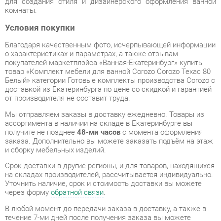
Благодаря качественным фото, исчерпывающей информации
о характеристиках и параметрах, а также отзывам
покупателей маркетплэйса «Ванная-Екатеринбург» купить
товар «Комплект мебели для ванной Corozo Corozo Техас 80
Белый» категории Готовые комплекты производства Corozo с
доставкой из Екатеринбурга по цене со скидкой и гарантией
от производителя не составит труда.
Мы отправляем заказы в доставку ежедневно. Товары из
ассортимента в наличии на складе в Екатеринбурге вы
получите не позднее
48-ми часов
с момента оформления
заказа. Дополнительно вы можете заказать подъём на этаж
и сборку мебельных изделий.
Срок доставки в другие регионы, и для товаров, находящихся
на складах производителей, рассчитывается индивидуально.
Уточнить наличие, срок и стоимость доставки вы можете
через форму
обратной связи
.
В любой момент до передачи заказа в доставку, а также в
течение 7-ми дней после получения заказа вы можете
изменить выбор
или принять решение об отказе от покупки.
Несмотря на качественную упаковку, готовые комплекты
могут быть повреждены при транспортировке. Если Вы
заметили дефект при приёме - мы заменим поврежденную