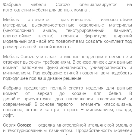
Мебель отличается практичностью: износостойкие
материалы, выскокачественные отделочные материалы
(многослойная эмаль, текстурированный ламинат,
влагостойкие плёнки), прочная фурнитура, широкий
модельный ряд - всё это позволит вам создать комплект под
размеры вашей ванной комнаты.
Мебель Corozo учитывает стилевые тенденции в сегменте и
отвечает высоким требованиям. В основе линеек для ванных
комнат заложены функциональность, универсальность и
минимализм. Разнообразие стилей позволит вам подобрать
подходящее под ваш дизайн решение.
Фабрика предлагает полный спектр изделия для ванных
комнат от зеркал до корзин для белья. В
дизайне присутствуют два направления: классический и
современный. В основе первого – элементы классицизма,
прованса, ретро и кантри, второго – минимализм, сканди,
лофт.
Серия
Corozo
— отделка многослойной итальянской эмалью
и текстурированным ламинатом. Проработанность моделей
для создания стиля и дизайнерского оформления ванной
комнаты.
Условия покупки