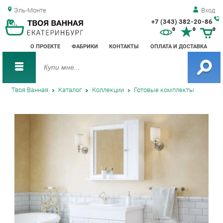
Эль-Монте
Вход
+7 (343) 382-20-86
Зак
0
0
0
обр
О ПРОЕКТЕ
ФАБРИКИ
КОНТАКТЫ
ОПЛАТА И ДОСТАВКА
зво
Твоя Ванная
Каталог
Коллекции
Готовые комплекты