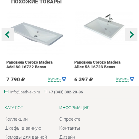
Раковина Corozo Madera
Раковина Corozo Madera
Р
Adel 80 16722 Белая
Alice 58 16723 Белая
M
7 790 ₽
6 397 ₽
Купить
Купить
info@bath-ekb.ru
+7 (343) 382-20-86
КАТАЛОГ
ИНФОРМАЦИЯ
Коллекции
О проекте
Шкафы в ванную
Контакты
Комоды для ванной
Дизайн
Умывальники с тумбой
Доставка и Оплата
Тумбы под раковину
Скидки и Акции
Зеркала в ванную
Политика
Умывальники
Гарантия
Экраны
Помощь