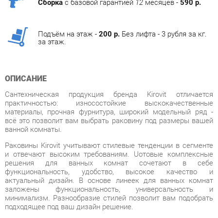
Подъём на этаж -
200 р.
Без лифта - 3 рубля за кг.
за этаж.
ОПИСАНИЕ
Сантехническая продукция бренда Kirovit отличается
практичностью: износостойкие выскокачественные
материалы, прочная фурнитура, широкий модельный ряд -
всё это позволит вам выбрать раковину под размеры вашей
ванной комнаты.
Раковины Kirovit учитывают стилевые тенденции в сегменте
и отвечают высоким требованиям. Uотовые комплексные
решения для ванных комнат сочетают в себе
функциональность, удобство, высокое качество и
актуальный дизайн. В основе линеек для ванных комнат
заложены функциональность, универсальность и
минимализм. Разнообразие стилей позволит вам подобрать
подходящее под ваш дизайн решение.
Фабрика предлагает полный спектр изделий для ванных
комнат. В дизайне присутствуют два направления:
классический и современный. В основе первого – элементы
классицизма, прованса, ретро и кантри, второго –