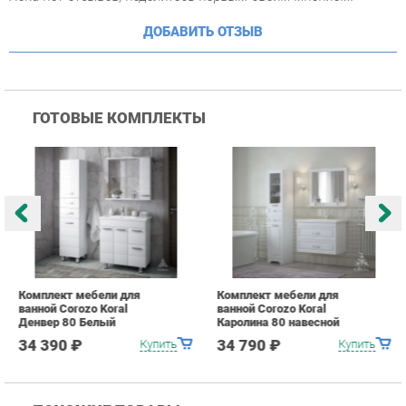
Комплект мебели для
Комплект мебели для
К
ванной Corozo Koral
ванной Corozo Koral
в
Денвер 80 Белый
Каролина 80 навесной
О
Белый
34 390 ₽
34 790 ₽
Купить
Купить
ПОХОЖИЕ ТОВАРЫ