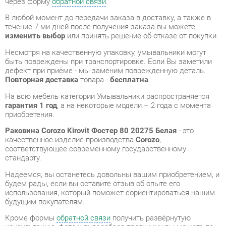
Несмотря на качественную упаковку, умывальники могут
быть повреждены при транспортировке. Если Вы заметили
дефект при приёме - мы заменим поврежденную деталь.
Повторная доставка
товара -
бесплатна
.
На всю мебель категории Умывальники распространяется
гарантия 1 год
, а на некоторые модели – 2 года с момента
приобретения.
Раковина Corozo Kirovit Фостер 80 20275 Белая
- это
качественное изделие производства
Corozo
,
соответствующее современному государственному
стандарту.
Надеемся, вы останетесь довольны вашим приобретением, и
будем рады, если вы оставите отзыв об опыте его
использования, который поможет сориентироваться нашим
будущим покупателям.
Кроме формы
обратной связи
получить развёрнутую
консультацию, фото и видеообзор продукции вы можете по
e-mail, телефону в Екатеринбурге и через мессенджеры
Telegram и WhatsApp.
Умывальники также можно сравнить между собой в нашем
шоу-руме и купить Раковина Corozo Kirovit Фостер 80 20275
Белая, самостоятельно забрав его с нашего центрального