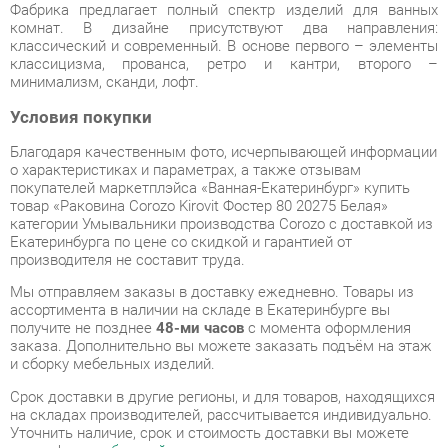
минимализм, сканди, лофт.
Условия покупки
Благодаря качественным фото, исчерпывающей информации
о характеристиках и параметрах, а также отзывам
покупателей маркетплэйса «Ванная-Екатеринбург» купить
товар «Раковина Corozo Kirovit Фостер 80 20275 Белая»
категории Умывальники производства Corozo с доставкой из
Екатеринбурга по цене со скидкой и гарантией от
производителя не составит труда.
Мы отправляем заказы в доставку ежедневно. Товары из
ассортимента в наличии на складе в Екатеринбурге вы
получите не позднее
48-ми часов
с момента оформления
заказа. Дополнительно вы можете заказать подъём на этаж
и сборку мебельных изделий.
Срок доставки в другие регионы, и для товаров, находящихся
на складах производителей, рассчитывается индивидуально.
Уточнить наличие, срок и стоимость доставки вы можете
через форму
обратной связи
.
В любой момент до передачи заказа в доставку, а также в
течение 7-ми дней после получения заказа вы можете
изменить выбор
или принять решение об отказе от покупки.