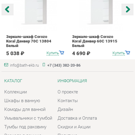
5 038 ₽
4 690 ₽
Купить
Купить
info@bath-ekb.ru
+7 (343) 382-20-86
КАТАЛОГ
ИНФОРМАЦИЯ
Коллекции
О проекте
Шкафы в ванную
Контакты
Комоды для ванной
Дизайн
Умывальники с тумбой
Доставка и Оплата
Тумбы под раковину
Скидки и Акции
Зеркала в ванную
Политика
Умывальники
Гарантия
Экраны
Помощь
ГОРОДА
КОНТАКТЫ
Весь мир
Шоурум и склад самовывоза
Екатеринбург
Адрес: г. Екатеринбург,