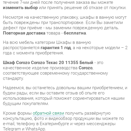
дефект при приёме - мы заменим поврежденную деталь.
Повторная доставка
товара -
бесплатна
.
На всю мебель категории Шкафы в ванную
распространяется
гарантия 1 год
, а на некоторые модели – 2
года с момента приобретения.
Шкаф Corozo Corozo Техас 20 11355 Белый
- это
качественное изделие производства
Corozo
,
соответствующее современному государственному
стандарту.
Надеемся, вы останетесь довольны вашим приобретением, и
будем рады, если вы оставите отзыв об опыте его
использования, который поможет сориентироваться нашим
будущим покупателям.
Кроме формы
обратной связи
получить развёрнутую
консультацию, фото и видеообзор продукции вы можете по
e-mail, телефону в Екатеринбурге и через мессенджеры
Telegram и WhatsApp.
Шкафы в ванную также можно сравнить между собой в
нашем шоу-руме и купить Шкаф Corozo Corozo Техас 20
11355 Белый, самостоятельно забрав его с нашего
центрального склада в г. Екатеринбург. Полный список
адресов и магазинов смотрите на странице
контактов
.