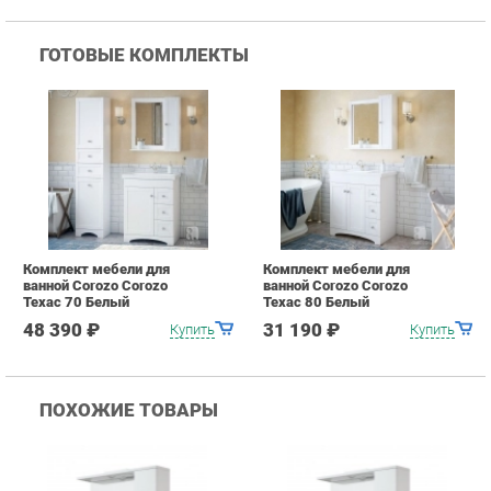
Комплект мебели для
Комплект мебели для
ванной Corozo Corozo
ванной Corozo Corozo
Техас 70 Белый
Техас 80 Белый
48 390 ₽
31 190 ₽
Купить
Купить
ПОХОЖИЕ ТОВАРЫ
Зеркало-шкаф Corozo
Зеркало-шкаф Corozo
З
Koral Денвер 70С 13804
Koral Денвер 60С 13915
C
Белый
Белый
7