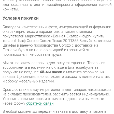
Благодаря качественным фото, исчерпывающей информации
о характеристиках и параметрах, а также отзывам
покупателей маркетплэйса «Ванная-Екатеринбург» купить
товар «Шкаф Corozo Corozo Техас 20 11355 Белый» категории
Шкафы в ванную производства Corozo с доставкой из
Екатеринбурга по цене со скидкой и гарантией от
производителя не составит труда.
Мы отправляем заказы в доставку ежедневно. Товары из
ассортимента в наличии на складе в Екатеринбурге вы
получите не позднее
48-ми часов
с момента оформления
заказа. Дополнительно вы можете заказать подъём на этаж
и сборку мебельных изделий.
Срок доставки в другие регионы, и для товаров, находящихся
на складах производителей, рассчитывается индивидуально.
Уточнить наличие, срок и стоимость доставки вы можете
через форму
обратной связи
.
В любой момент до передачи заказа в доставку, а также в
течение 7-ми дней после получения заказа вы можете
изменить выбор
или принять решение об отказе от покупки.
Несмотря на качественную упаковку, шкафы в ванную могут
быть повреждены при транспортировке. Если Вы заметили