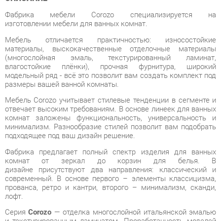
Мебель отличается практичностью: износостойкие
материалы, выскокачественные отделочные материалы
(многослойная эмаль, текстурированный ламинат,
влагостойкие плёнки), прочная фурнитура, широкий
модельный ряд - всё это позволит вам создать комплект под
размеры вашей ванной комнаты.
Мебель Corozo учитывает стилевые тенденции в сегменте и
отвечает высоким требованиям. В основе линеек для ванных
комнат заложены функциональность, универсальность и
минимализм. Разнообразие стилей позволит вам подобрать
подходящее под ваш дизайн решение.
Фабрика предлагает полный спектр изделия для ванных
комнат от зеркал до корзин для белья. В
дизайне присутствуют два направления: классический и
современный. В основе первого – элементы классицизма,
прованса, ретро и кантри, второго – минимализм, сканди,
лофт.
Серия
Corozo
— отделка многослойной итальянской эмалью
и текстурированным ламинатом. Проработанность моделей
для создания стиля и дизайнерского оформления ванной
комнаты.
Условия покупки