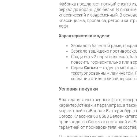
Фабрика предлагает полный спектр из
зеркал до корзин для белья. В дизайн
классический и современный. В основ
классицизма, прованса, ретро и кантр
лофт.
Характеристики модели:
Зеркало в багетной раме, покра
Зеркало защищено противооскол
Сзади есть 2 пары подвесов, б
повесить горизонтально или ве
Серия
Corozo
— отделка многос
текстурированным ламинатом. 
создания стиля и дизайнерског
Условия покупки
Благодаря качественным фото, исче
характеристиках и параметрах, а так
маркетплэйса «Ванная-Екатеринбург» 
Corozo Классика 60 8583 Белое» катег
производства Corozo с доставкой из Е
гарантией от производителя не состав
Мы отправляем заказы в доставку еже