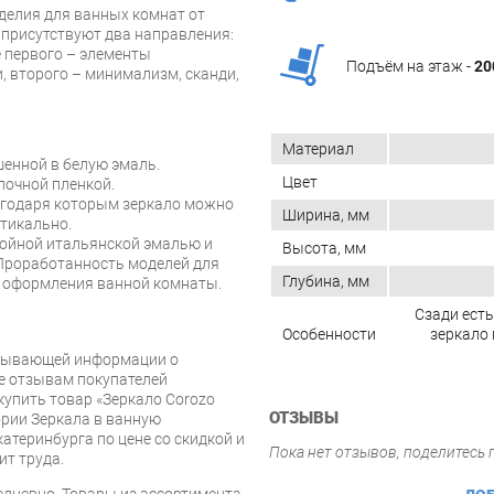
делия для ванных комнат от
е присутствуют два направления:
е первого – элементы
Подъём на этаж -
20
и, второго – минимализм, сканди,
Материал
шенной в белую эмаль.
Цвет
очной пленкой.
лагодаря которым зеркало можно
Ширина, мм
ртикально.
лойной итальянской эмалью и
Высота, мм
Проработанность моделей для
Глубина, мм
о оформления ванной комнаты.
Сзади есть
Особенности
зеркало
рпывающей информации о
же отзывам покупателей
купить товар «Зеркало Corozo
ОТЗЫВЫ
ории Зеркала в ванную
катеринбурга по цене со скидкой и
Пока нет отзывов, поделитесь
ит труда.
дневно. Товары из ассортимента