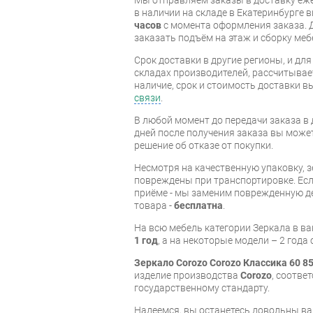
в наличии на складе в Екатеринбурге 
часов
с момента оформления заказа. 
заказать подъём на этаж и сборку ме
Срок доставки в другие регионы, и дл
складах производителей, рассчитывае
наличие, срок и стоимость доставки 
связи
.
В любой момент до передачи заказа в д
дней после получения заказа вы може
решение об отказе от покупки.
Несмотря на качественную упаковку, 
повреждены при транспортировке. Есл
приёме - мы заменим поврежденную д
товара -
бесплатна
.
На всю мебель категории Зеркала в в
1 год
, а на некоторые модели – 2 года
Зеркало Corozo Corozo Классика 60 8
изделие производства
Corozo
, соотве
государственному стандарту.
Надеемся, вы останетесь довольны ва