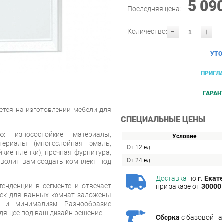
5 09
Последняя цена:
-
+
Количество:
УТО
ПРИГЛ
ГАРАН
ется на изготовлении мебели для
СПЕЦИАЛЬНЫЕ ЦЕНЫ
ю: износостойкие материалы,
Условие
териалы (многослойная эмаль,
От 12 ед.
кие плёнки), прочная фурнитура,
От 24 ед.
зволит вам создать комплект под
Доставка
по
г. Екат
енденции в сегменте и отвечает
при заказе от
30000 
еек для ванных комнат заложены
ь и минимализм. Разнообразие
дящее под ваш дизайн решение.
Сборка
с базовой г