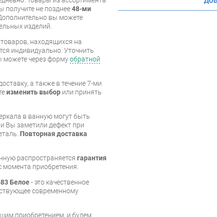
ДОБ
вы получите не позднее
48-ми
Дополнительно вы можете
бельных изделий.
я товаров, находящихся на
тся индивидуально. Уточнить
вы можете через форму
обратной
оставку, а также в течение 7-ми
те
изменить выбор
или принять
зеркала в ванную могут быть
и Вы заметили дефект при
еталь.
Повторная доставка
анную распространяется
гарантия
 с момента приобретения.
583 Белое
- это качественное
тствующее современному
шим приобретением, и будем