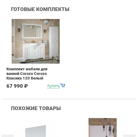
Комплект мебели для
ванной Corozo Corozo
Класика 120 Белый
67 990 ₽
Купить
ПОХОЖИЕ ТОВАРЫ
Зеркало Corozo Corozo
Зеркало с полкой Corozo
З
Гольф 60 10008 Белое
Corozo Фрейм 60 20094
Т
Графит
Б
6 090
₽
3 341 ₽
5 700 ₽
Купить
Купить