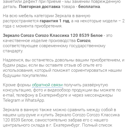
Зеркало Corozo Corozo Классика 120 8539 Белое
- это
качественное изделие производства
Corozo
,
соответствующее современному государственному
стандарту.
Надеемся, вы останетесь довольны вашим приобретением, и
будем рады, если вы оставите отзыв об опыте его
использования, который поможет сориентироваться нашим
будущим покупателям.
Кроме формы
обратной связи
получить развёрнутую
консультацию, фото и видеообзор продукции вы можете по
e-mail, телефону в Екатеринбурге и через мессенджеры
Telegram и WhatsApp.
Зеркала в ванную также можно сравнить между собой в
нашем шоу-руме и купить Зеркало Corozo Corozo Классика
120 8539 Белое, самостоятельно забрав его с нашего
центрального склада в г. Екатеринбург. Полный список
адресов и магазинов смотрите на странице
контактов
.
Материал
Зеркало
Цвет
Белый
Ширина, мм
1200