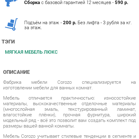
Подъём на этаж -
200 р.
Без лифта - 3 рубля за кг.
за этаж.
ТЭГИ
МЯГКАЯ МЕБЕЛЬ ЛЮКС
ОПИСАНИЕ
Фабрика мебели Corozo специализируется на
изготовлении мебели для ванных комнат.
Мебель отличается практичностью: износостойкие
материалы, выскокачественные отделочные материалы
(многослойная эмаль, текстурированный ламинат,
влагостойкие плёнки), прочная фурнитура, широкий
модельный ряд - всё это позволит вам создать комплект под
размеры вашей ванной комнаты.
Мебель Corozo учитывает стилевые тенденции в сегменте и
отвечает высоким требованиям. В основе линеек для ванных
комнат заложены функциональность, универсальность и
минимализм. Разнообразие стилей позволит вам подобрать
подходящее под ваш дизайн решение.