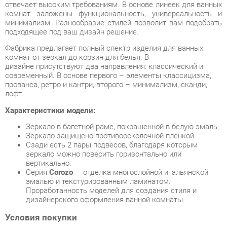
Фабрика предлагает полный спектр изделия для ванных
комнат от зеркал до корзин для белья. В
дизайне присутствуют два направления: классический и
современный. В основе первого – элементы классицизма,
прованса, ретро и кантри, второго – минимализм, сканди,
лофт.
Характеристики модели:
Зеркало в багетной раме, покрашенной в белую эмаль.
Зеркало защищено противоосколочной пленкой.
Сзади есть 2 пары подвесов, благодаря которым
зеркало можно повесить горизонтально или
вертикально.
Серия
Corozo
— отделка многослойной итальянской
эмалью и текстурированным ламинатом.
Проработанность моделей для создания стиля и
дизайнерского оформления ванной комнаты.
Условия покупки
Благодаря качественным фото, исчерпывающей информации
о характеристиках и параметрах, а также отзывам
покупателей маркетплэйса «Ванная-Екатеринбург» купить
товар «Зеркало Corozo Corozo Классика 120 8539 Белое»
категории Зеркала в ванную производства Corozo с