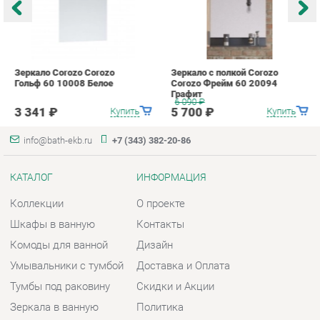
info@bath-ekb.ru
+7 (343) 382-20-86
КАТАЛОГ
ИНФОРМАЦИЯ
Коллекции
О проекте
Шкафы в ванную
Контакты
Комоды для ванной
Дизайн
Умывальники с тумбой
Доставка и Оплата
Тумбы под раковину
Скидки и Акции
Зеркала в ванную
Политика
Умывальники
Гарантия
Экраны
Помощь
ГОРОДА
КОНТАКТЫ
Весь мир
Шоурум и склад самовывоза
Екатеринбург
Адрес: г. Екатеринбург,
Металлургов, 84