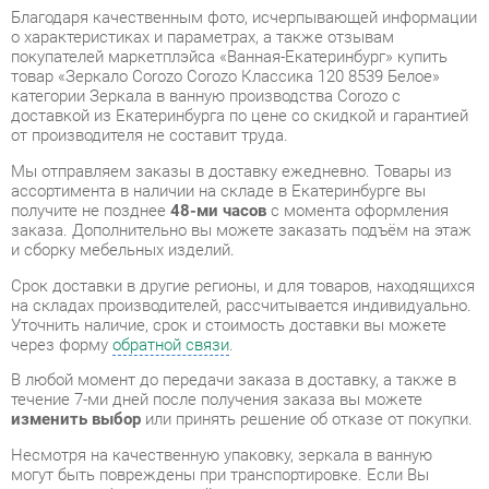
доставкой из Екатеринбурга по цене со скидкой и гарантией
от производителя не составит труда.
Мы отправляем заказы в доставку ежедневно. Товары из
ассортимента в наличии на складе в Екатеринбурге вы
получите не позднее
48-ми часов
с момента оформления
заказа. Дополнительно вы можете заказать подъём на этаж
и сборку мебельных изделий.
Срок доставки в другие регионы, и для товаров, находящихся
на складах производителей, рассчитывается индивидуально.
Уточнить наличие, срок и стоимость доставки вы можете
через форму
обратной связи
.
В любой момент до передачи заказа в доставку, а также в
течение 7-ми дней после получения заказа вы можете
изменить выбор
или принять решение об отказе от покупки.
Несмотря на качественную упаковку, зеркала в ванную
могут быть повреждены при транспортировке. Если Вы
заметили дефект при приёме - мы заменим поврежденную
деталь.
Повторная доставка
товара -
бесплатна
.
На всю мебель категории Зеркала в ванную
распространяется
гарантия 1 год
, а на некоторые модели – 2
года с момента приобретения.