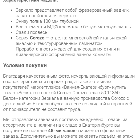
Все элементы МДФ красятся в белую матовую эмаль.
Сзади подвесы.
Серия
Corozo
— отделка многослойной итальянской
эмалью и текстурированным ламинатом.
Проработанность моделей для создания стиля и
дизайнерского оформления ванной комнаты.
Условия покупки
Благодаря качественным фото, исчерпывающей информации
о характеристиках и параметрах, а также отзывам
покупателей маркетплэйса «Ванная-Екатеринбург» купить
товар «Зеркало с полкой Corozo Corozo Техас 50 11350
Белое» категории Зеркала в ванную производства Corozo с
доставкой из Екатеринбурга по цене со скидкой и гарантией
от производителя не составит труда.
Мы отправляем заказы в доставку ежедневно. Товары из
ассортимента в наличии на складе в Екатеринбурге вы
получите не позднее
48-ми часов
с момента оформления
заказа. Дополнительно вы можете заказать подъём на этаж
и сборку мебельных изделий.
Срок доставки в другие регионы, и для товаров, находящихся
на складах производителей, рассчитывается индивидуально.
Уточнить наличие, срок и стоимость доставки вы можете