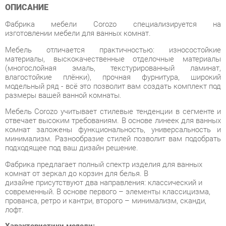
изготовлении мебели для ванных комнат.
Мебель отличается практичностью: износостойкие
материалы, выскокачественные отделочные материалы
(многослойная эмаль, текстурированный ламинат,
влагостойкие плёнки), прочная фурнитура, широкий
модельный ряд - всё это позволит вам создать комплект под
размеры вашей ванной комнаты.
Мебель Corozo учитывает стилевые тенденции в сегменте и
отвечает высоким требованиям. В основе линеек для ванных
комнат заложены функциональность, универсальность и
минимализм. Разнообразие стилей позволит вам подобрать
подходящее под ваш дизайн решение.
Фабрика предлагает полный спектр изделия для ванных
комнат от зеркал до корзин для белья. В
дизайне присутствуют два направления: классический и
современный. В основе первого – элементы классицизма,
прованса, ретро и кантри, второго – минимализм, сканди,
лофт.
Характеристики модели:
Зеркало представляет собой фрезерованный задник,
на который клеится зеркало.
Снизу полка 100 мм глубиной.