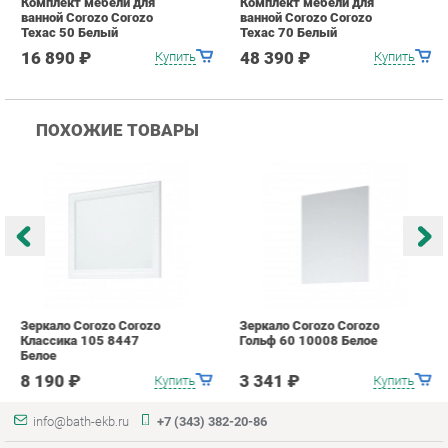
Зеркало Corozo Corozo
Зеркало Corozo Corozo
З
Классика 105 8447
Гольф 60 10008 Белое
C
Белое
Г
8 190 ₽
3 341 ₽
Купить
Купить
info@bath-ekb.ru
+7 (343) 382-20-86
КАТАЛОГ
ИНФОРМАЦИЯ
Коллекции
О проекте
Шкафы в ванную
Контакты
Комоды для ванной
Дизайн
Умывальники с тумбой
Доставка и Оплата