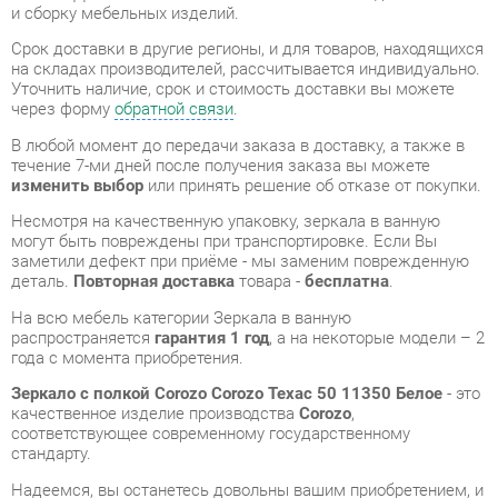
через форму
обратной связи
.
В любой момент до передачи заказа в доставку, а также в
течение 7-ми дней после получения заказа вы можете
изменить выбор
или принять решение об отказе от покупки.
Несмотря на качественную упаковку, зеркала в ванную
могут быть повреждены при транспортировке. Если Вы
заметили дефект при приёме - мы заменим поврежденную
деталь.
Повторная доставка
товара -
бесплатна
.
На всю мебель категории Зеркала в ванную
распространяется
гарантия 1 год
, а на некоторые модели – 2
года с момента приобретения.
Зеркало с полкой Corozo Corozo Техас 50 11350 Белое
- это
качественное изделие производства
Corozo
,
соответствующее современному государственному
стандарту.
Надеемся, вы останетесь довольны вашим приобретением, и
будем рады, если вы оставите отзыв об опыте его
использования, который поможет сориентироваться нашим
будущим покупателям.
Кроме формы
обратной связи
получить развёрнутую
консультацию, фото и видеообзор продукции вы можете по