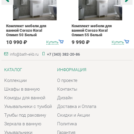
info@bath-ekb.ru
+7 (343) 382-20-86
КАТАЛОГ
ИНФОРМАЦИЯ
Коллекции
О проекте
Шкафы в ванную
Контакты
Комоды для ванной
Дизайн
Умывальники с тумбой
Доставка и Оплата
Тумбы под раковину
Скидки и Акции
Зеркала в ванную
Политика
Умывальники
Гарантия
Экраны
Помощь
ГОРОДА
КОНТАКТЫ
Весь мир
Шоурум и склад самовывоза
Екатеринбург
Адрес: г. Екатеринбург,