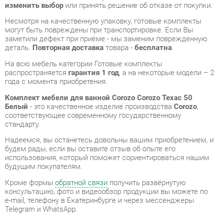
деталь.
Повторная доставка
товара -
бесплатна
.
На всю мебель категории Готовые комплекты
распространяется
гарантия 1 год
, а на некоторые модели – 2
года с момента приобретения.
Комплект мебели для ванной Corozo Corozo Техас 50
Белый
- это качественное изделие производства
Corozo
,
соответствующее современному государственному
стандарту.
Надеемся, вы останетесь довольны вашим приобретением, и
будем рады, если вы оставите отзыв об опыте его
использования, который поможет сориентироваться нашим
будущим покупателям.
Кроме формы
обратной связи
получить развёрнутую
консультацию, фото и видеообзор продукции вы можете по
e-mail, телефону в Екатеринбурге и через мессенджеры
Telegram и WhatsApp.
Готовые комплекты также можно сравнить между собой в
нашем шоу-руме и купить Комплект мебели для ванной
Corozo Corozo Техас 50 Белый, самостоятельно забрав его с
нашего центрального склада в г. Екатеринбург. Полный
список адресов и магазинов смотрите на странице
контактов
.