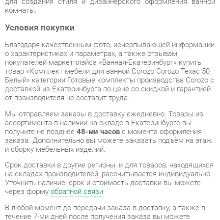
Благодаря качественным фото, исчерпывающей информации
о характеристиках и параметрах, а также отзывам
покупателей маркетплэйса «Ванная-Екатеринбург» купить
товар «Комплект мебели для ванной Corozo Corozo Техас 50
Белый» категории Готовые комплекты производства Corozo с
доставкой из Екатеринбурга по цене со скидкой и гарантией
от производителя не составит труда.
Мы отправляем заказы в доставку ежедневно. Товары из
ассортимента в наличии на складе в Екатеринбурге вы
получите не позднее
48-ми часов
с момента оформления
заказа. Дополнительно вы можете заказать подъём на этаж
и сборку мебельных изделий.
Срок доставки в другие регионы, и для товаров, находящихся
на складах производителей, рассчитывается индивидуально.
Уточнить наличие, срок и стоимость доставки вы можете
через форму
обратной связи
.
В любой момент до передачи заказа в доставку, а также в
течение 7-ми дней после получения заказа вы можете
изменить выбор
или принять решение об отказе от покупки.
Несмотря на качественную упаковку, готовые комплекты
могут быть повреждены при транспортировке. Если Вы
заметили дефект при приёме - мы заменим поврежденную