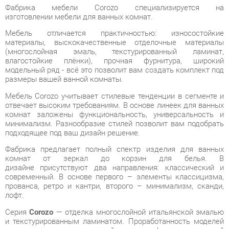
Мебель отличается практичностью: износостойкие
материалы, выскокачественные отделочные материалы
(многослойная эмаль, текстурированный ламинат,
влагостойкие плёнки), прочная фурнитура, широкий
модельный ряд - всё это позволит вам создать комплект под
размеры вашей ванной комнаты.
Мебель Corozo учитывает стилевые тенденции в сегменте и
отвечает высоким требованиям. В основе линеек для ванных
комнат заложены функциональность, универсальность и
минимализм. Разнообразие стилей позволит вам подобрать
подходящее под ваш дизайн решение.
Фабрика предлагает полный спектр изделия для ванных
комнат от зеркал до корзин для белья. В
дизайне присутствуют два направления: классический и
современный. В основе первого – элементы классицизма,
прованса, ретро и кантри, второго – минимализм, сканди,
лофт.
Серия
Corozo
— отделка многослойной итальянской эмалью
и текстурированным ламинатом. Проработанность моделей
для создания стиля и дизайнерского оформления ванной
комнаты.
Условия покупки