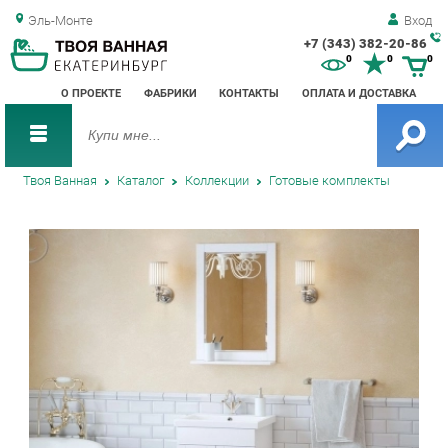
Эль-Монте
Вход
+7 (343) 382-20-86
Зак
0
0
0
обр
О ПРОЕКТЕ
ФАБРИКИ
КОНТАКТЫ
ОПЛАТА И ДОСТАВКА
зво
Твоя Ванная
Каталог
Коллекции
Готовые комплекты