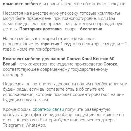
деталь.
Повторная доставка
товара -
бесплатна
.
На всю мебель категории Готовые комплекты
распространяется
гарантия 1 год
, а на некоторые модели – 2
года с момента приобретения.
Комплект мебели для ванной Corozo Koral Кентис 60
Белый
- это качественное изделие производства
Corozo
,
соответствующее современному государственному
стандарту.
Надеемся, вы останетесь довольны вашим приобретением, и
будем рады, если вы оставите отзыв об опыте его
использования, который поможет сориентироваться нашим
будущим покупателям.
Кроме формы
обратной связи
получить развёрнутую
консультацию, фото и видеообзор продукции вы можете по
e-mail, телефону в Екатеринбурге и через мессенджеры
Telegram и WhatsApp.
Готовые комплекты также можно сравнить между собой в
нашем шоу-руме и купить Комплект мебели для ванной
Corozo Koral Кентис 60 Белый, самостоятельно забрав его с
нашего центрального склада в г. Екатеринбург. Полный
список адресов и магазинов смотрите на странице
контактов
.