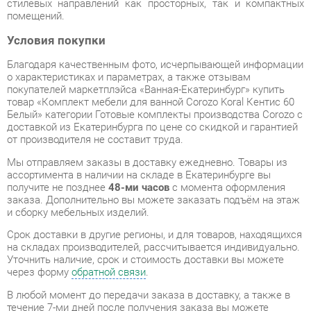
Благодаря качественным фото, исчерпывающей информации
о характеристиках и параметрах, а также отзывам
покупателей маркетплэйса «Ванная-Екатеринбург» купить
товар «Комплект мебели для ванной Corozo Koral Кентис 60
Белый» категории Готовые комплекты производства Corozo с
доставкой из Екатеринбурга по цене со скидкой и гарантией
от производителя не составит труда.
Мы отправляем заказы в доставку ежедневно. Товары из
ассортимента в наличии на складе в Екатеринбурге вы
получите не позднее
48-ми часов
с момента оформления
заказа. Дополнительно вы можете заказать подъём на этаж
и сборку мебельных изделий.
Срок доставки в другие регионы, и для товаров, находящихся
на складах производителей, рассчитывается индивидуально.
Уточнить наличие, срок и стоимость доставки вы можете
через форму
обратной связи
.
В любой момент до передачи заказа в доставку, а также в
течение 7-ми дней после получения заказа вы можете
изменить выбор
или принять решение об отказе от покупки.
Несмотря на качественную упаковку, готовые комплекты
могут быть повреждены при транспортировке. Если Вы
заметили дефект при приёме - мы заменим поврежденную