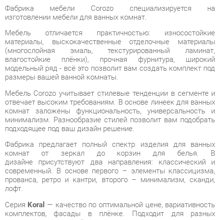
Мебель отличается практичностью: износостойкие
материалы, выскокачественные отделочные материалы
(многослойная эмаль, текстурированный ламинат,
влагостойкие плёнки), прочная фурнитура, широкий
модельный ряд - всё это позволит вам создать комплект под
размеры вашей ванной комнаты.
Мебель Corozo учитывает стилевые тенденции в сегменте и
отвечает высоким требованиям. В основе линеек для ванных
комнат заложены функциональность, универсальность и
минимализм. Разнообразие стилей позволит вам подобрать
подходящее под ваш дизайн решение.
Фабрика предлагает полный спектр изделия для ванных
комнат от зеркал до корзин для белья. В
дизайне присутствуют два направления: классический и
современный. В основе первого – элементы классицизма,
прованса, ретро и кантри, второго – минимализм, сканди,
лофт.
Серия
Koral
— качество по оптимальной цене, вариативность
комплектов, фасады в плёнке. Подходит для разных
стилевых направлений как просторных, так и компактных
помещений.
Условия покупки