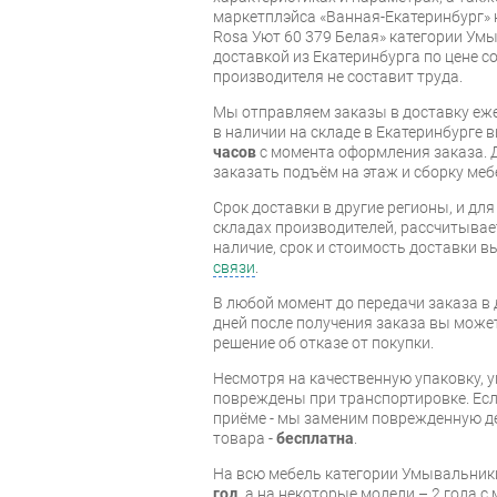
маркетплэйса «Ванная-Екатеринбург» 
Rosa Уют 60 379 Белая» категории Ум
доставкой из Екатеринбурга по цене со
производителя не составит труда.
Мы отправляем заказы в доставку еже
в наличии на складе в Екатеринбурге 
часов
с момента оформления заказа. 
заказать подъём на этаж и сборку ме
Срок доставки в другие регионы, и дл
складах производителей, рассчитывае
наличие, срок и стоимость доставки 
связи
.
В любой момент до передачи заказа в д
дней после получения заказа вы може
решение об отказе от покупки.
Несмотря на качественную упаковку, 
повреждены при транспортировке. Есл
приёме - мы заменим поврежденную д
товара -
бесплатна
.
На всю мебель категории Умывальник
год
, а на некоторые модели – 2 года 