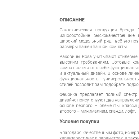
ОПИСАНИЕ
Сантехническая продукция бренда R
износостойкие выскокачественные 
широкий модельный ряд - всё это по
размеры вашей ванной комнаты.
Раковины Rosa учитывают стилевые т
высоким требованиям. Uотовые ко
комнат сочетают в себе функциональн
и актуальный дизайн. В основе лин
функциональность, универсальност
стилей позволит вам подобрать подхо
Фабрика предлагает полный спектр
дизайне присутствуют два направлени
основе первого – элементы классици
второго – минимализм, сканди, лофт.
Условия покупки
Благодаря качественным фото, исче
характеристиках и параметрах, а так