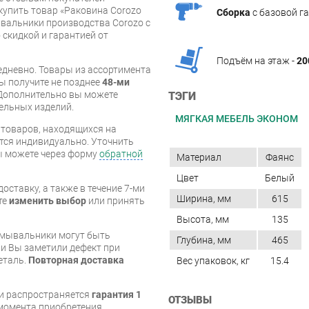
купить товар «Раковина Corozo
Сборка
с базовой г
ывальники производства Corozo с
 скидкой и гарантией от
Подъём на этаж -
20
дневно. Товары из ассортимента
вы получите не позднее
48-ми
Дополнительно вы можете
ТЭГИ
бельных изделий.
МЯГКАЯ МЕБЕЛЬ ЭКОНОМ
я товаров, находящихся на
тся индивидуально. Уточнить
вы можете через форму
обратной
Материал
Фаянс
Цвет
Белый
оставку, а также в течение 7-ми
Ширина, мм
615
те
изменить выбор
или принять
Высота, мм
135
умывальники могут быть
Глубина, мм
465
и Вы заметили дефект при
еталь.
Повторная доставка
Вес упаковок, кг
15.4
и распространяется
гарантия 1
ОТЗЫВЫ
с момента приобретения.