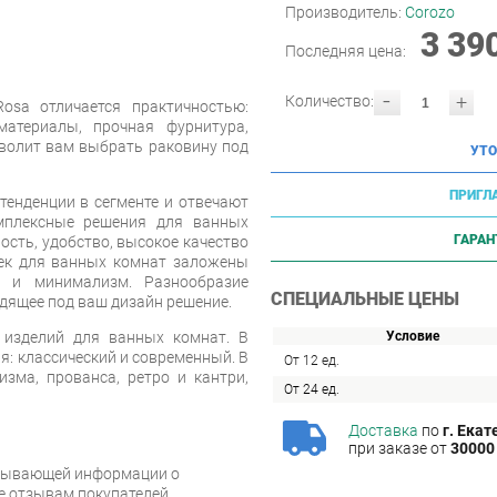
Производитель:
Corozo
3 39
Последняя цена:
-
+
Количество:
osa отличается практичностью:
материалы, прочная фурнитура,
зволит вам выбрать раковину под
УТО
ПРИГЛ
енденции в сегменте и отвечают
мплексные решения для ванных
ГАРАН
ость, удобство, высокое качество
еек для ванных комнат заложены
ь и минимализм. Разнообразие
СПЕЦИАЛЬНЫЕ ЦЕНЫ
дящее под ваш дизайн решение.
 изделий для ванных комнат. В
Условие
я: классический и современный. В
От 12 ед.
зма, прованса, ретро и кантри,
От 24 ед.
Доставка
по
г. Екат
при заказе от
30000 
рпывающей информации о
же отзывам покупателей