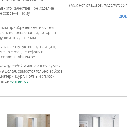
Пока нет отзывов, поделитесь
ая
- это качественное изделие
ее современному
ДОБ
шим приобретением, и будем
е его использования, который
дущим покупателям.
ь развёрнутую консультацию,
е по e-mail, телефону в
legram и WhatsApp.
ежду собой в нашем шоу-руме и
379 Белая, самостоятельно забрав
 Екатеринбург. Полный список
анице
контактов
.