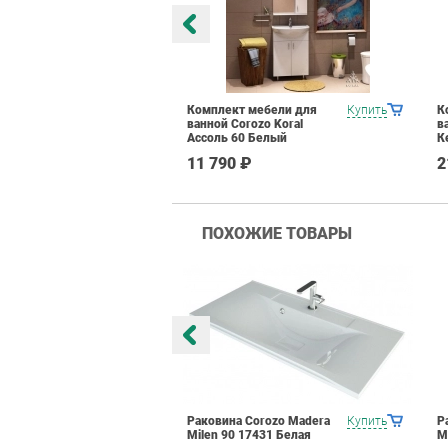
мебели для
Купить
Комплект мебели для
Купить
К
ozo Koral
ванной Corozo Koral
в
а 60 Белый
Ассоль 60 Белый
К
₽
11 790 ₽
2
ПОХОЖИЕ ТОВАРЫ
Corozo Madera
Купить
Раковина Corozo Madera
Купить
Р
6723 Белая
Milen 90 17431 Белая
М