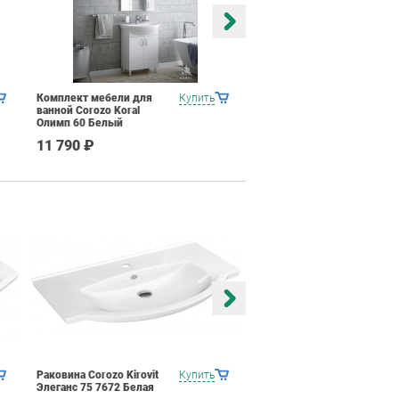
Комплект мебели для
Купить
Комплект мебели для
ванной Corozo Koral
ванной Corozo Koral
Олимп 60 Белый
Хризантема 60 Белый
11 790 ₽
12 590 ₽
Раковина Corozo Kirovit
Купить
Раковина Corozo Kirovit
Элеганс 75 7672 Белая
Элеганс 85 7546 Белая