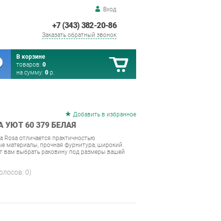
Вход
+7 (343) 382-20-86
Заказать обратный звонок
В корзине
товаров:
0
на сумму:
0
р.
Добавить в избранное
 УЮТ 60 379 БЕЛАЯ
а Rosa отличается практичностью
е материалы, прочная фурнитура, широкий
ит вам выбрать раковину под размеры вашей
голосов:
0
)