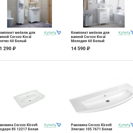
омплект мебели для
Купить
Комплект мебели для
Купить
анной Corozo Koral
ванной Corozo Koral
ентис 60 Белый
Мелодия 60 Белый
1 290 ₽
14 590 ₽
аковина Corozo Kirovit
Купить
Раковина Corozo Kirovit
Купить
одерн 85 12217 Белая
Элеганс 105 7671 Белая