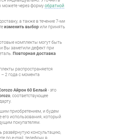
вы можете через форму
обратной
оставку, а также в течение 7-ми
те
изменить выбор
или принять
готовые комплекты могут быть
и Вы заметили дефект при
еталь.
Повторная доставка
мплекты распространяется
 – 2 года с момента
Corozo Айрон 60 Белый
- это
orozo
, соответствующее
дарту.
шим приобретением, и будем
е его использования, который
дущим покупателям.
ь развёрнутую консультацию,
е по e-mail, телефону в