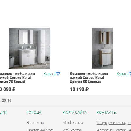
омплект мебели для
Купить
Комплект мебели для
Купить
анной Corozo Koral
ванной Corozo Koral
лимп 75 Белый
Орегон 55 Сонома
3 890 ₽
10 190 ₽
2-20-86
ЦИЯ
ГОРОДА
КАРТА САЙТА
КОНТАКТЫ
Весь мир
html-карта
Шоурум и склад 
Екатеринбург
xml-карта
Адрес: г. Екатерин