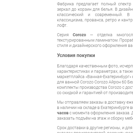
Фабрика предлагает полный спектр
зеркал до корзин для белья. В дизай
классический и современный. В
классицизма, прованса, ретро и кантр
лофт.
Серия
Corozo
— отделка многос
текстурированным ламинатом. Прораб
стиля и дизайнерского оформления в
Условия покупки
Благодаря качественным фото, исче
характеристиках и параметрах, а так
маркетплэйса «Ванная-Екатеринбург» 
для ванной Corozo Corozo Айрон 60 Б
комплекты производства Corozo с дост
со скидкой и гарантией от производите
Мы отправляем заказы в доставку еже
в наличии на складе в Екатеринбурге 
часов
с момента оформления заказа. 
заказать подъём на этаж и сборку ме
Срок доставки в другие регионы, и дл
складах производителей, рассчитывае