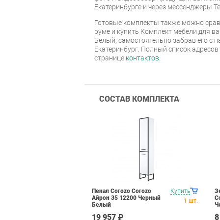
Екатеринбурге и через мессенджеры Te
Готовые комплекты также можно срав
руме и купить Комплект мебели для ва
Белый, самостоятельно забрав его с н
Екатеринбург. Полный список адресов
странице
контактов
.
СОСТАВ КОМПЛЕКТА
Пенал Corozo Corozo
Купить
З
Айрон 35 12200 Черный
C
1
шт.
Белый
Ч
19 957 ₽
8