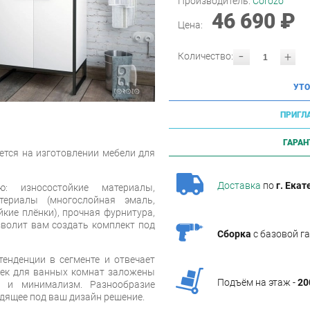
Производитель:
Corozo
46 690 ₽
Цена:
-
+
Количество:
УТО
ПРИГЛ
ГАРАН
ется на изготовлении мебели для
Доставка
по
г. Екат
ю: износостойкие материалы,
териалы (многослойная эмаль,
кие плёнки), прочная фурнитура,
зволит вам создать комплект под
Сборка
с базовой г
енденции в сегменте и отвечает
еек для ванных комнат заложены
Подъём на этаж -
20
ь и минимализм. Разнообразие
дящее под ваш дизайн решение.