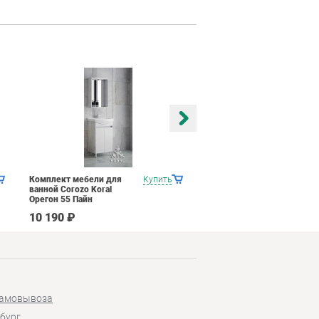
Комплект мебели для
Купить
Комплект мебели для
ванной Corozo Koral
ванной Corozo Koral
Орегон 55 Пайн
Орегон 55 Z2 Сонома
10 190 ₽
11 490 ₽
самовывоза
бург,