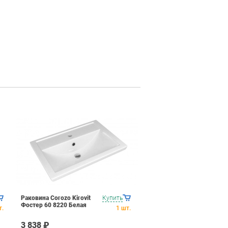
Раковина Corozo Kirovit
Купить
Фостер 60 8220 Белая
т.
1
шт.
3 838 ₽