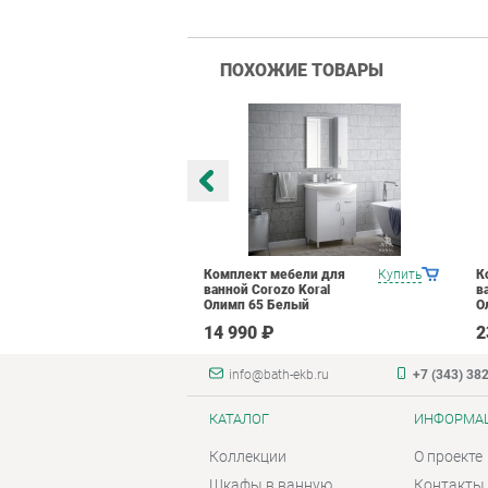
ПОХОЖИЕ ТОВАРЫ
мебели для
Купить
Комплект мебели для
Купить
К
ozo Koral
ванной Corozo Koral
в
Белый
Олимп 65 Белый
О
₽
14 990 ₽
2
info@bath-ekb.ru
+7 (343) 38
КАТАЛОГ
ИНФОРМА
Коллекции
О проекте
Шкафы в ванную
Контакты