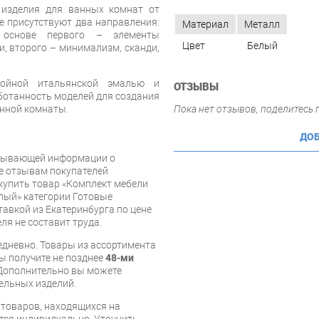
 изделия для ванных комнат от
не присутствуют два направления:
Материал
Металл
 основе первого – элементы
Цвет
Белый
и, второго – минимализм, сканди,
лойной итальянской эмалью и
ОТЗЫВЫ
отанность моделей для создания
анной комнаты.
Пока нет отзывов, поделитесь
ДОБ
рпывающей информации о
же отзывам покупателей
купить товар «Комплект мебели
елый» категории Готовые
авкой из Екатеринбурга по цене
ля не составит труда.
дневно. Товары из ассортимента
вы получите не позднее
48-ми
Дополнительно вы можете
бельных изделий.
я товаров, находящихся на
тся индивидуально. Уточнить