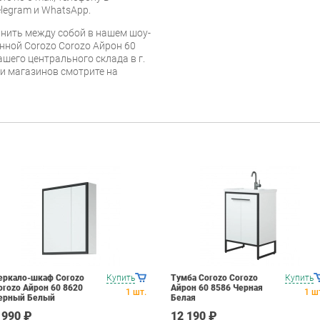
legram и WhatsApp.
нить между собой в нашем шоу-
нной Corozo Corozo Айрон 60
ашего центрального склада в г.
 и магазинов смотрите на
еркало-шкаф Corozo
Купить
Тумба Corozo Corozo
Купить
orozo Айрон 60 8620
Айрон 60 8586 Черная
1
шт.
1
ш
ерный Белый
Белая
 990 ₽
12 190 ₽