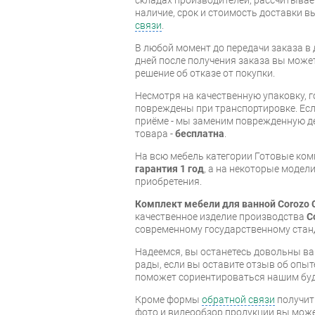
наличие, срок и стоимость доставки 
связи
.
В любой момент до передачи заказа в д
дней после получения заказа вы може
решение об отказе от покупки.
Несмотря на качественную упаковку, 
повреждены при транспортировке. Есл
приёме - мы заменим поврежденную д
товара -
бесплатна
.
На всю мебель категории Готовые ко
гарантия 1 год
, а на некоторые модели
приобретения.
Комплект мебели для ванной Corozo 
качественное изделие производства
C
современному государственному стан
Надеемся, вы останетесь довольны ва
рады, если вы оставите отзыв об опыт
поможет сориентироваться нашим бу
Кроме формы
обратной связи
получит
фото и видеообзор продукции вы может