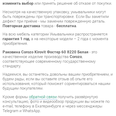
Повторная доставка
товара -
бесплатна
.
На всю мебель категории Умывальники распространяется
гарантия 1 год
, а на некоторые модели – 2 года с момента
приобретения.
Раковина Corozo Kirovit Фостер 60 8220 Белая
- это
качественное изделие производства
Corozo
,
соответствующее современному государственному
стандарту.
Надеемся, вы останетесь довольны вашим приобретением, и
будем рады, если вы оставите отзыв об опыте его
использования, который поможет сориентироваться нашим
будущим покупателям.
Кроме формы
обратной связи
получить развёрнутую
консультацию, фото и видеообзор продукции вы можете по
e-mail, телефону в Екатеринбурге и через мессенджеры
Telegram и WhatsApp.
Умывальники также можно сравнить между собой в нашем
шоу-руме и купить Раковина Corozo Kirovit Фостер 60 8220
Белая, самостоятельно забрав его с нашего центрального
склада в г. Екатеринбург. Полный список адресов и
магазинов смотрите на странице
контактов
.