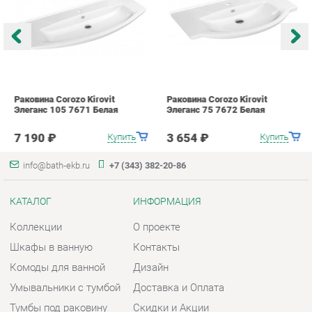
Элеганс 105 7671 Белая
Элеганс 75 7672 Белая
Э
7 190 ₽
3 654 ₽
Купить
Купить
info@bath-ekb.ru
+7 (343) 382-20-86
КАТАЛОГ
ИНФОРМАЦИЯ
Коллекции
О проекте
Шкафы в ванную
Контакты
Комоды для ванной
Дизайн
Умывальники с тумбой
Доставка и Оплата
Тумбы под раковину
Скидки и Акции
Зеркала в ванную
Политика
Умывальники
Гарантия
Экраны
Помощь
ГОРОДА
КОНТАКТЫ
Весь мир
Шоурум и склад самовывоза