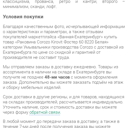
Благодаря качественным фото, исчерпывающей информации
о характеристиках и параметрах, а также отзывам
покупателей маркетплэйса «Ванная-Екатеринбург» купить
товар «Раковина Corozo Kirovit Фостер 60 8220 Белая»
категории Умывальники производства Corozo с доставкой из
Екатеринбурга по цене со скидкой и гарантией от
производителя не составит труда.
Мы отправляем заказы в доставку ежедневно. Товары из
ассортимента в наличии на складе в Екатеринбурге вы
получите не позднее
48-ми часов
с момента оформления
заказа. Дополнительно вы можете заказать подъём на этаж
и сборку мебельных изделий.
Срок доставки в другие регионы, и для товаров, находящихся
на складах производителей, рассчитывается индивидуально.
Уточнить наличие, срок и стоимость доставки вы можете
через форму
обратной связи
.
В любой момент до передачи заказа в доставку, а также в
течение 7-ми дней после получения заказа вы можете
изменить выбор
или принять решение об отказе от покупки.
Несмотря на качественную упаковку, умывальники могут
быть повреждены при транспортировке. Если Вы заметили
дефект при приёме - мы заменим поврежденную деталь.