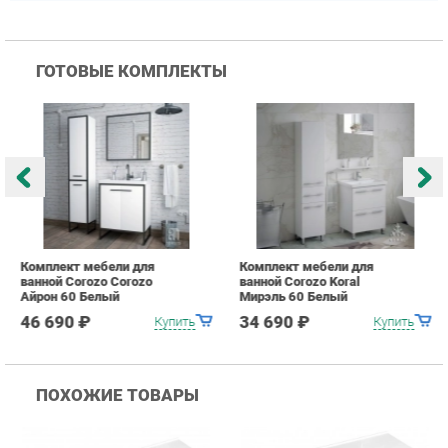
Комплект мебели для
Комплект мебели для
К
ванной Corozo Corozo
ванной Corozo Koral
в
Айрон 60 Белый
Мирэль 60 Белый
Т
46 690 ₽
34 690 ₽
Купить
Купить
ПОХОЖИЕ ТОВАРЫ
Раковина Corozo Kirovit
Раковина Corozo Kirovit
Р