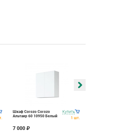
Шкаф Corozo Corozo
Купить
Шкаф Corozo Corozo
Альтаир 60 10950 Белый
Белларт 35 10675 Белый
т.
1
шт.
7 000 ₽
13 698 ₽