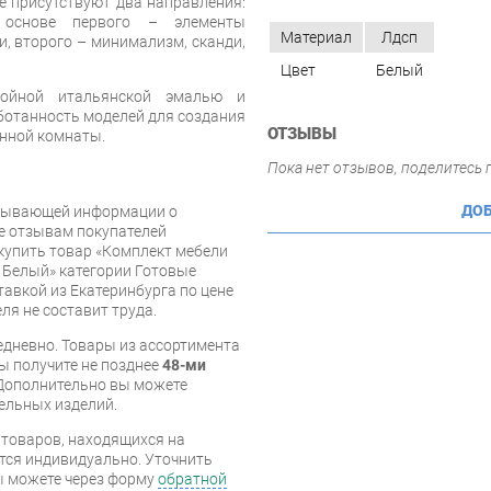
не присутствуют два направления:
 основе первого – элементы
Материал
Лдсп
и, второго – минимализм, сканди,
Цвет
Белый
лойной итальянской эмалью и
отанность моделей для создания
ОТЗЫВЫ
анной комнаты.
Пока нет отзывов, поделитесь
ДОБ
рпывающей информации о
же отзывам покупателей
купить товар «Комплект мебели
5 Белый» категории Готовые
авкой из Екатеринбурга по цене
ля не составит труда.
дневно. Товары из ассортимента
вы получите не позднее
48-ми
Дополнительно вы можете
бельных изделий.
я товаров, находящихся на
тся индивидуально. Уточнить
вы можете через форму
обратной