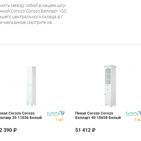
нить между собой в нашем шоу-
нной Corozo Corozo Белларт 105
ашего центрального склада в г.
 и магазинов смотрите на
енал Corozo Corozo
Купить
Пенал Corozo Corozo
Купить
льтаир 35 11036 Белый
Белларт 40 10658 Белый
1
шт.
1
ш
2 390 ₽
51 412 ₽