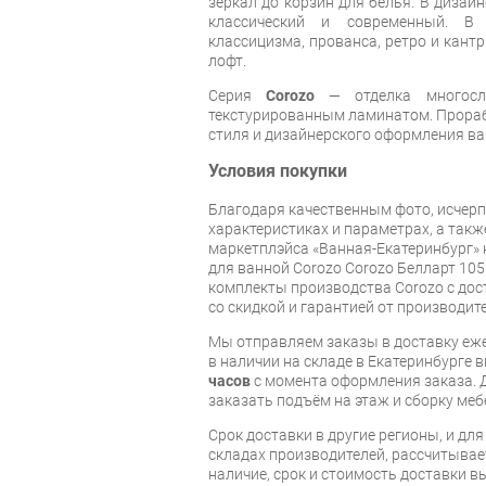
зеркал до корзин для белья. В дизай
классический и современный. В
классицизма, прованса, ретро и кантр
лофт.
Серия
Corozo
— отделка многос
текстурированным ламинатом. Прораб
стиля и дизайнерского оформления в
Условия покупки
Благодаря качественным фото, исче
характеристиках и параметрах, а так
маркетплэйса «Ванная-Екатеринбург» 
для ванной Corozo Corozo Белларт 10
комплекты производства Corozo с дост
со скидкой и гарантией от производите
Мы отправляем заказы в доставку еже
в наличии на складе в Екатеринбурге 
часов
с момента оформления заказа. 
заказать подъём на этаж и сборку ме
Срок доставки в другие регионы, и дл
складах производителей, рассчитывае
наличие, срок и стоимость доставки 