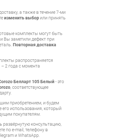
оставку, а также в течение 7-ми
те
изменить выбор
или принять
готовые комплекты могут быть
и Вы заметили дефект при
еталь.
Повторная доставка
мплекты распространяется
 – 2 года с момента
Corozo Белларт 105 Белый
- это
orozo
, соответствующее
дарту.
шим приобретением, и будем
е его использования, который
дущим покупателям.
ь развёрнутую консультацию,
е по e-mail, телефону в
legram и WhatsApp.