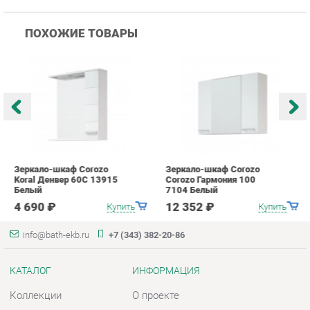
Зеркало-шкаф Corozo
Зеркало-шкаф Corozo
З
Koral Денвер 60С 13915
Corozo Гармония 100
C
Белый
7104 Белый
п
4 690 ₽
12 352 ₽
Купить
Купить
info@bath-ekb.ru
+7 (343) 382-20-86
КАТАЛОГ
ИНФОРМАЦИЯ
Коллекции
О проекте
Шкафы в ванную
Контакты
Комоды для ванной
Дизайн
Умывальники с тумбой
Доставка и Оплата
Тумбы под раковину
Скидки и Акции
Зеркала в ванную
Политика
Умывальники
Гарантия
Экраны
Помощь