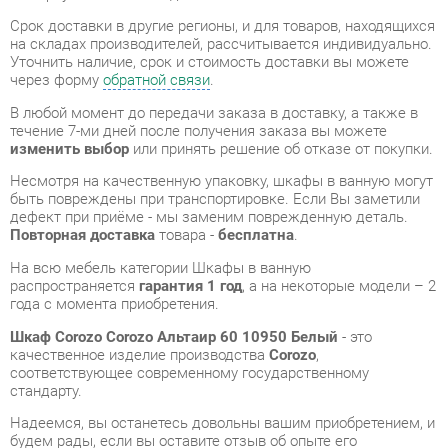
В любой момент до передачи заказа в доставку, а также в
течение 7-ми дней после получения заказа вы можете
изменить выбор
или принять решение об отказе от покупки.
Несмотря на качественную упаковку, шкафы в ванную могут
быть повреждены при транспортировке. Если Вы заметили
дефект при приёме - мы заменим поврежденную деталь.
Повторная доставка
товара -
бесплатна
.
На всю мебель категории Шкафы в ванную
распространяется
гарантия 1 год
, а на некоторые модели – 2
года с момента приобретения.
Шкаф Corozo Corozo Альтаир 60 10950 Белый
- это
качественное изделие производства
Corozo
,
соответствующее современному государственному
стандарту.
Надеемся, вы останетесь довольны вашим приобретением, и
будем рады, если вы оставите отзыв об опыте его
использования, который поможет сориентироваться нашим
будущим покупателям.
Кроме формы
обратной связи
получить развёрнутую
консультацию, фото и видеообзор продукции вы можете по
e-mail, телефону в Екатеринбурге и через мессенджеры