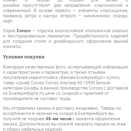
Серия
Corozo
— отделка многослойной итальянской эмалью
и текстурированным ламинатом. Проработанность моделей
для создания стиля и дизайнерского оформления ванной
комнаты.
Условия покупки
Благодаря качественным фото, исчерпывающей информации
о характеристиках и параметрах, а также отзывам
покупателей маркетплэйса «Ванная-Екатеринбург» купить
товар «Шкаф Corozo Corozo Альтаир 60 10950 Белый»
категории Шкафы в ванную производства Corozo с доставкой
из Екатеринбурга по цене со скидкой и гарантией от
производителя не составит труда.
Мы отправляем заказы в доставку ежедневно. Товары из
ассортимента в наличии на складе в Екатеринбурге вы
получите не позднее
48-ми часов
с момента оформления
заказа. Дополнительно вы можете заказать подъём на этаж
и сборку мебельных изделий.
Срок доставки в другие регионы, и для товаров, находящихся
на складах производителей, рассчитывается индивидуально.
Уточнить наличие, срок и стоимость доставки вы можете
через форму
обратной связи
.