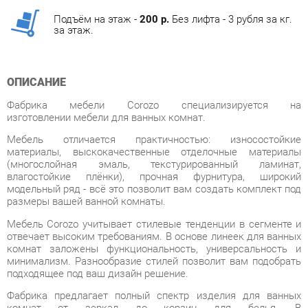
ОПИСАНИЕ
Фабрика мебели Corozo специализируется на
изготовлении мебели для ванных комнат.
Мебель отличается практичностью: износостойкие
материалы, выскокачественные отделочные материалы
(многослойная эмаль, текстурированный ламинат,
влагостойкие плёнки), прочная фурнитура, широкий
модельный ряд - всё это позволит вам создать комплект под
размеры вашей ванной комнаты.
Мебель Corozo учитывает стилевые тенденции в сегменте и
отвечает высоким требованиям. В основе линеек для ванных
комнат заложены функциональность, универсальность и
минимализм. Разнообразие стилей позволит вам подобрать
подходящее под ваш дизайн решение.
Фабрика предлагает полный спектр изделия для ванных
комнат от зеркал до корзин для белья. В
дизайне присутствуют два направления: классический и
современный. В основе первого – элементы классицизма,
прованса, ретро и кантри, второго – минимализм, сканди,
лофт.