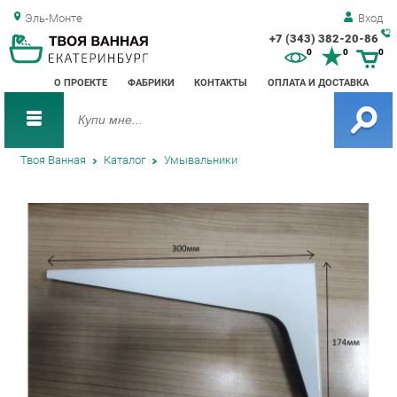
Эль-Монте
Вход
+7 (343) 382-20-86
Зак
0
0
0
обр
О ПРОЕКТЕ
ФАБРИКИ
КОНТАКТЫ
ОПЛАТА И ДОСТАВКА
зво
Твоя Ванная
Каталог
Умывальники