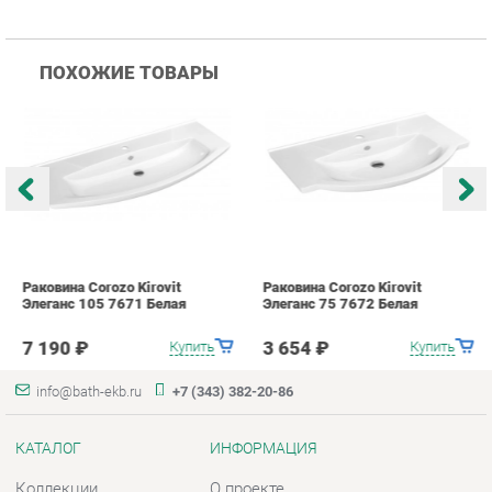
Раковина Corozo Kirovit
Раковина Corozo Kirovit
Р
Элеганс 105 7671 Белая
Элеганс 75 7672 Белая
Э
7 190 ₽
3 654 ₽
Купить
Купить
info@bath-ekb.ru
+7 (343) 382-20-86
КАТАЛОГ
ИНФОРМАЦИЯ
Коллекции
О проекте
Шкафы в ванную
Контакты
Комоды для ванной
Дизайн
Умывальники с тумбой
Доставка и Оплата
Тумбы под раковину
Скидки и Акции
Зеркала в ванную
Политика