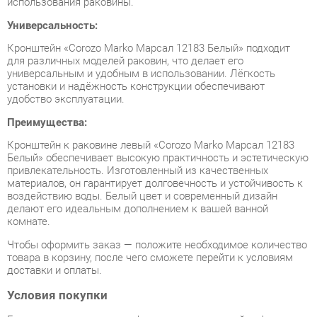
для различных моделей раковин, что делает его
универсальным и удобным в использовании. Лёгкость
установки и надёжность конструкции обеспечивают
удобство эксплуатации.
Преимущества:
Кронштейн к раковине левый «Corozo Marko Марсал 12183
Белый» обеспечивает высокую практичность и эстетическую
привлекательность. Изготовленный из качественных
материалов, он гарантирует долговечность и устойчивость к
воздействию воды. Белый цвет и современный дизайн
делают его идеальным дополнением к вашей ванной
комнате.
Чтобы оформить заказ — положите необходимое количество
товара в корзину, после чего сможете перейти к условиям
доставки и оплаты.
Условия покупки
Благодаря качественным фото, исчерпывающей информации
о характеристиках и параметрах, а также отзывам
покупателей маркетплэйса «Ванная-Екатеринбург» купить
товар «Кронштейн к раковине левый Corozo Marko Марсал
12183 Белый» категории Умывальники производства Corozo с