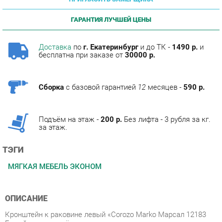
ГАРАНТИЯ ЛУЧШЕЙ ЦЕНЫ
Доставка
по
г. Екатеринбург
и до ТК -
1490 р.
и
бесплатна при заказе от
30000 р.
Сборка
с базовой гарантией
12
месяцев -
590 р.
Подъём на этаж -
200 р.
Без лифта - 3 рубля за кг.
за этаж.
ТЭГИ
МЯГКАЯ МЕБЕЛЬ ЭКОНОМ
ОПИСАНИЕ
Кронштейн к раковине левый «Corozo Marko Марсал 12183
Белый» — это надёжное и стильное решение для крепления
раковин бренда Marko. Изготовленный из
высококачественных износостойких материалов, этот