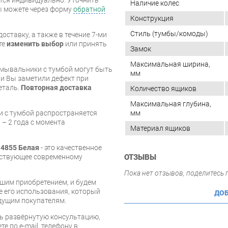
Наличие колес
вы можете через форму
обратной
Конструкция
Стиль (тумбы/комоды)
оставку, а также в течение 7-ми
те
изменить выбор
или принять
Замок
Максимальная ширина,
умывальники с тумбой могут быть
мм
и Вы заметили дефект при
еталь.
Повторная доставка
Количество ящиков
Максимальная глубина,
мм
и с тумбой распространяется
 – 2 года с момента
Материал ящиков
14855 Белая
- это качественное
тствующее современному
ОТЗЫВЫ
Пока нет отзывов, поделитесь
шим приобретением, и будем
е его использования, который
ДОБ
дущим покупателям.
ь развёрнутую консультацию,
е по e-mail, телефону в