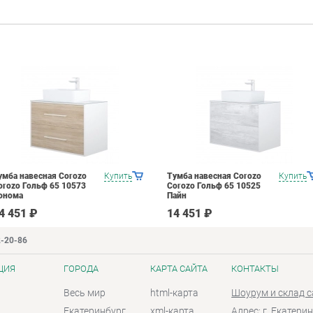
умба навесная Corozo
Купить
Тумба навесная Corozo
Купить
orozo Гольф 65 10573
Corozo Гольф 65 10525
онома
Пайн
4 451 ₽
14 451 ₽
2-20-86
ЦИЯ
ГОРОДА
КАРТА САЙТА
КОНТАКТЫ
Весь мир
html-карта
Шоурум и склад 
Екатеринбург
xml-карта
Адрес: г. Екатерин