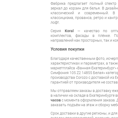
Фабрика предлагает полный спектр
зеркал до корзин для белья. В дизай
классический и современный. В
классицизма, прованса, ретро и кантр
лофт.
Серия
Koral
— качество по оптим
комплектов, фасады в плёнке. П
направлений как просторных, так и к
Условия покупки
Благодаря качественным фото, исче
характеристиках и параметрах, а так
маркетплэйса «Ванная-Екатеринбург» к
Симфония 105 Z2 14855 Белая» катег
производства Corozo с доставкой из Е
гарантией от производителя не состав
Мы отправляем заказы в доставку еже
в наличии на складе в Екатеринбурге 
часов
с момента оформления заказа. 
заказать подъём на этаж и сборку ме
Срок доставки в другие регионы, и дл
складах производителей, рассчитывае