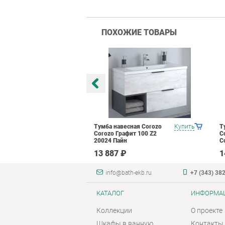
ПОХОЖИЕ ТОВАРЫ
есная Corozo
Купить
Тумба навесная Corozo
Купить
Т
фит 60 Z1
Corozo Графит 100 Z2
C
н
20024 Пайн
С
₽
13 887 ₽
1
info@bath-ekb.ru
+7 (343) 38
КАТАЛОГ
ИНФОРМА
Коллекции
О проекте
Шкафы в ванную
Контакты