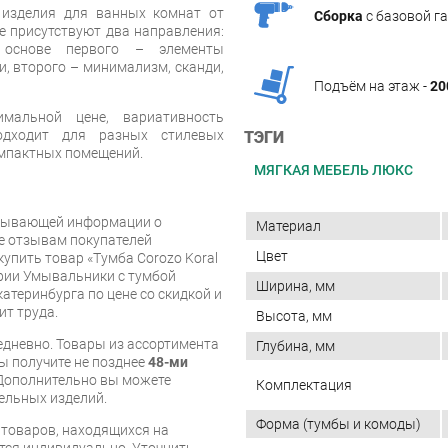
 изделия для ванных комнат от
Сборка
с базовой г
не присутствуют два направления:
 основе первого – элементы
и, второго – минимализм, сканди,
Подъём на этаж -
20
альной цене, вариативность
одходит для разных стилевых
ТЭГИ
омпактных помещений.
МЯГКАЯ МЕБЕЛЬ ЛЮКС
рпывающей информации о
Материал
же отзывам покупателей
Цвет
упить товар «Тумба Corozo Koral
ории Умывальники с тумбой
Ширина, мм
катеринбурга по цене со скидкой и
ит труда.
Высота, мм
дневно. Товары из ассортимента
Глубина, мм
вы получите не позднее
48-ми
Дополнительно вы можете
Комплектация
бельных изделий.
Форма (тумбы и комоды)
я товаров, находящихся на
тся индивидуально. Уточнить