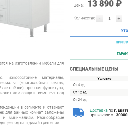
13 890 ₽
Цена:
-
+
Количество:
УТО
ПРИГЛ
ГАРАН
ется на изготовлении мебели для
СПЕЦИАЛЬНЫЕ ЦЕНЫ
ю: износостойкие материалы,
Условие
териалы (многослойная эмаль,
От 4 ед.
кие плёнки), прочная фурнитура,
От 12 ед.
зволит вам создать комплект под
От 24 ед.
енденции в сегменте и отвечает
Доставка
по
г. Екат
еек для ванных комнат заложены
при заказе от
30000 
ь и минимализм. Разнообразие
дящее под ваш дизайн решение.