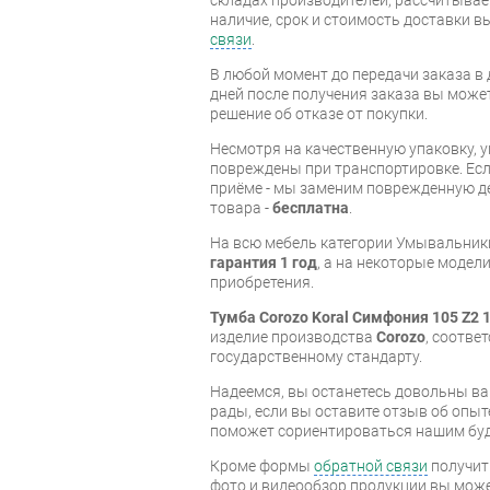
наличие, срок и стоимость доставки 
связи
.
В любой момент до передачи заказа в д
дней после получения заказа вы може
решение об отказе от покупки.
Несмотря на качественную упаковку, 
повреждены при транспортировке. Есл
приёме - мы заменим поврежденную д
товара -
бесплатна
.
На всю мебель категории Умывальник
гарантия 1 год
, а на некоторые модели
приобретения.
Тумба Corozo Koral Симфония 105 Z2 
изделие производства
Corozo
, соотве
государственному стандарту.
Надеемся, вы останетесь довольны ва
рады, если вы оставите отзыв об опыт
поможет сориентироваться нашим бу
Кроме формы
обратной связи
получит
фото и видеообзор продукции вы может