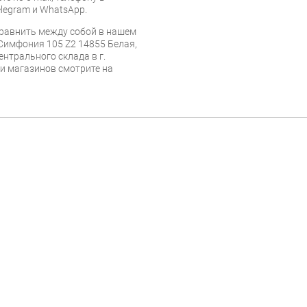
legram и WhatsApp.
равнить между собой в нашем
 Симфония 105 Z2 14855 Белая,
ентрального склада в г.
 и магазинов смотрите на