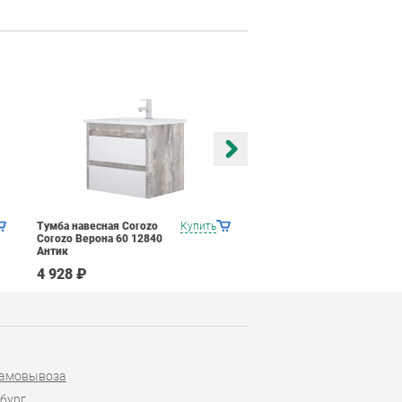
Тумба навесная Corozo
Купить
Тумба навесная Corozo
Corozo Верона 60 12840
Corozo Верона 50 12679
Антик
Антик
4 928 ₽
4 391 ₽
самовывоза
бург,