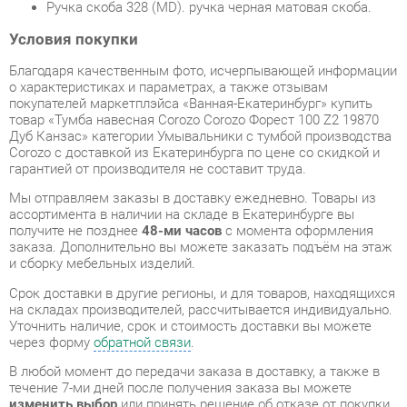
о характеристиках и параметрах, а также отзывам
покупателей маркетплэйса «Ванная-Екатеринбург» купить
товар «Тумба навесная Corozo Corozo Форест 100 Z2 19870
Дуб Канзас» категории Умывальники с тумбой производства
Corozo с доставкой из Екатеринбурга по цене со скидкой и
гарантией от производителя не составит труда.
Мы отправляем заказы в доставку ежедневно. Товары из
ассортимента в наличии на складе в Екатеринбурге вы
получите не позднее
48-ми часов
с момента оформления
заказа. Дополнительно вы можете заказать подъём на этаж
и сборку мебельных изделий.
Срок доставки в другие регионы, и для товаров, находящихся
на складах производителей, рассчитывается индивидуально.
Уточнить наличие, срок и стоимость доставки вы можете
через форму
обратной связи
.
В любой момент до передачи заказа в доставку, а также в
течение 7-ми дней после получения заказа вы можете
изменить выбор
или принять решение об отказе от покупки.
Несмотря на качественную упаковку, умывальники с тумбой
могут быть повреждены при транспортировке. Если Вы
заметили дефект при приёме - мы заменим поврежденную
деталь.
Повторная доставка
товара -
бесплатна
.