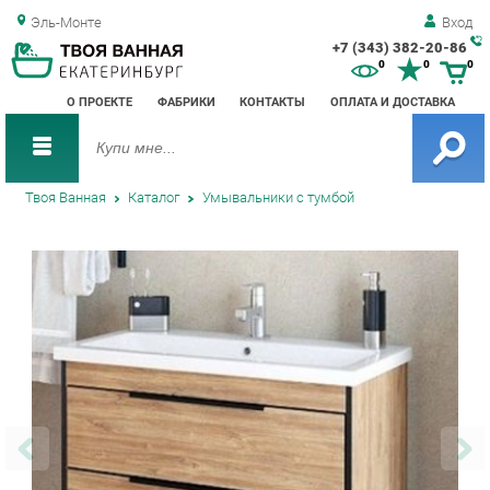
Эль-Монте
Вход
+7 (343) 382-20-86
Зак
0
0
0
обр
О ПРОЕКТЕ
ФАБРИКИ
КОНТАКТЫ
ОПЛАТА И ДОСТАВКА
зво
Твоя Ванная
Каталог
Умывальники с тумбой