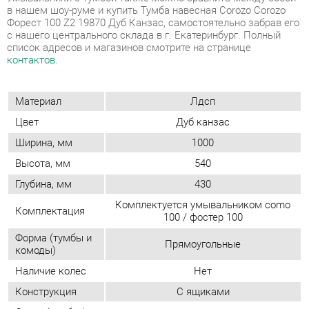
Материал
Лдсп
Цвет
Дуб канзас
Ширина, мм
1000
Высота, мм
540
Глубина, мм
430
Комплектуется умывальником como
Комплектация
100 / фостер 100
Форма (тумбы и
Прямоугольные
комоды)
Наличие колес
Нет
Конструкция
С ящиками
Стиль (тумбы/
Современный
комоды)
Замок
Нет
Количество
2
ящиков
Материал
Лдсп
ящиков