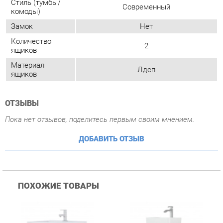
ОТЗЫВЫ
Пока нет отзывов, поделитесь первым своим мнением.
ДОБАВИТЬ ОТЗЫВ
ПОХОЖИЕ ТОВАРЫ
Тумба навесная Corozo
Тумба навесная Corozo
Т
Corozo Верона 50 12679
Koral Алабама 80 Z2
C
Антик
14261 Белая
2