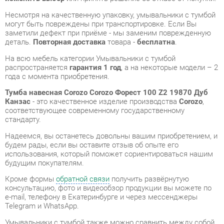
На всю мебель категории Умывальники с тумбой
распространяется
гарантия 1 год
, а на некоторые модели – 2
года с момента приобретения.
Тумба навесная Corozo Corozo Форест 100 Z2 19870 Дуб
Канзас
- это качественное изделие производства
Corozo
,
соответствующее современному государственному
стандарту.
Надеемся, вы останетесь довольны вашим приобретением, и
будем рады, если вы оставите отзыв об опыте его
использования, который поможет сориентироваться нашим
будущим покупателям.
Кроме формы
обратной связи
получить развёрнутую
консультацию, фото и видеообзор продукции вы можете по
e-mail, телефону в Екатеринбурге и через мессенджеры
Telegram и WhatsApp.
Умывальники с тумбой также можно сравнить между собой
в нашем шоу-руме и купить Тумба навесная Corozo Corozo
Форест 100 Z2 19870 Дуб Канзас, самостоятельно забрав его
с нашего центрального склада в г. Екатеринбург. Полный
список адресов и магазинов смотрите на странице
контактов
.