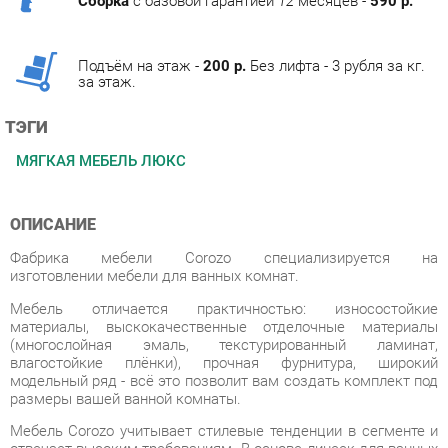
Подъём на этаж -
200 р.
Без лифта - 3 рубля за кг.
за этаж.
ТЭГИ
МЯГКАЯ МЕБЕЛЬ ЛЮКС
ОПИСАНИЕ
Фабрика мебели Corozo специализируется на
изготовлении мебели для ванных комнат.
Мебель отличается практичностью: износостойкие
материалы, выскокачественные отделочные материалы
(многослойная эмаль, текстурированный ламинат,
влагостойкие плёнки), прочная фурнитура, широкий
модельный ряд - всё это позволит вам создать комплект под
размеры вашей ванной комнаты.
Мебель Corozo учитывает стилевые тенденции в сегменте и
отвечает высоким требованиям. В основе линеек для ванных
комнат заложены функциональность, универсальность и
минимализм. Разнообразие стилей позволит вам подобрать
подходящее под ваш дизайн решение.