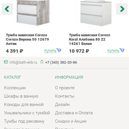
4 391 ₽
10 972 ₽
Купить
Купить
info@bath-ekb.ru
+7 (343) 382-20-86
КАТАЛОГ
ИНФОРМАЦИЯ
Коллекции
О проекте
Шкафы в ванную
Контакты
Комоды для ванной
Дизайн
Умывальники с тумбой
Доставка и Оплата
Тумбы под раковину
Скидки и Акции
Зеркала в ванную
Политика
Умывальники
Гарантия
Экраны
Помощь
ГОРОДА
КОНТАКТЫ
Весь мир
Шоурум и склад самовывоза
Екатеринбург
Адрес: г. Екатеринбург,