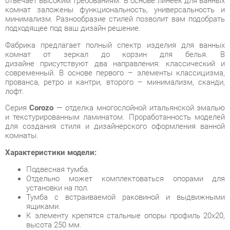
Фабрика предлагает полный спектр изделия для ванных
комнат от зеркал до корзин для белья. В
дизайне присутствуют два направления: классический и
современный. В основе первого – элементы классицизма,
прованса, ретро и кантри, второго – минимализм, сканди,
лофт.
Серия
Corozo
— отделка многослойной итальянской эмалью
и текстурированным ламинатом. Проработанность моделей
для создания стиля и дизайнерского оформления ванной
комнаты.
Характеристики модели:
Подвесная тумба.
Отдельно может комплектоваться опорами для
установки на пол.
Тумба с встраиваемой раковиной и выдвижными
ящиками.
К элементу крепятся стальные опоры профиль 20х20,
высота 250 мм.
Ручка скоба 328 (MD). ручка черная матовая скоба.
Условия покупки
Благодаря качественным фото, исчерпывающей информации