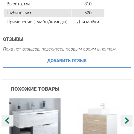
ОТЗЫВЫ
Пока нет отзывов, поделитесь первым своим мнением.
ДОБАВИТЬ ОТЗЫВ
ПОХОЖИЕ ТОВАРЫ
Тумба навесная Corozo
Тумба навесная Corozo
Т
Corozo Графит 100 Z2
Corozo Гольф 65 10573
C
20024 Пайн
Сонома
П
13 887 ₽
14 451 ₽
Купить
Купить