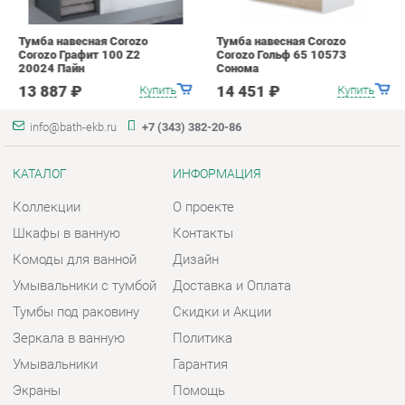
info@bath-ekb.ru
+7 (343) 382-20-86
КАТАЛОГ
ИНФОРМАЦИЯ
Коллекции
О проекте
Шкафы в ванную
Контакты
Комоды для ванной
Дизайн
Умывальники с тумбой
Доставка и Оплата
Тумбы под раковину
Скидки и Акции
Зеркала в ванную
Политика
Умывальники
Гарантия
Экраны
Помощь
ГОРОДА
КОНТАКТЫ
Весь мир
Шоурум и склад самовывоза
Екатеринбург
Адрес: г. Екатеринбург,
Металлургов, 84