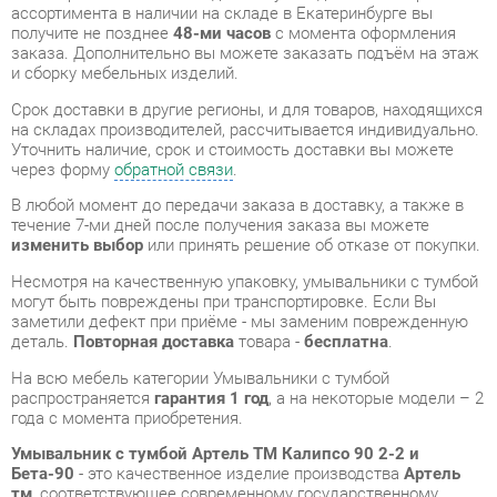
Срок доставки в другие регионы, и для товаров, находящихся
на складах производителей, рассчитывается индивидуально.
Уточнить наличие, срок и стоимость доставки вы можете
через форму
обратной связи
.
В любой момент до передачи заказа в доставку, а также в
течение 7-ми дней после получения заказа вы можете
изменить выбор
или принять решение об отказе от покупки.
Несмотря на качественную упаковку, умывальники с тумбой
могут быть повреждены при транспортировке. Если Вы
заметили дефект при приёме - мы заменим поврежденную
деталь.
Повторная доставка
товара -
бесплатна
.
На всю мебель категории Умывальники с тумбой
распространяется
гарантия 1 год
, а на некоторые модели – 2
года с момента приобретения.
Умывальник с тумбой Артель ТМ Калипсо 90 2-2 и
Бета-90
- это качественное изделие производства
Артель
тм
, соответствующее современному государственному
стандарту.
Надеемся, вы останетесь довольны вашим приобретением, и
будем рады, если вы оставите отзыв об опыте его
использования, который поможет сориентироваться нашим