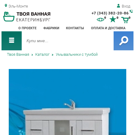
Эль-Монте
Вход
+7 (343) 382-20-86
Зак
0
0
0
обр
О ПРОЕКТЕ
ФАБРИКИ
КОНТАКТЫ
ОПЛАТА И ДОСТАВКА
зво
Твоя Ванная
Каталог
Умывальники с тумбой