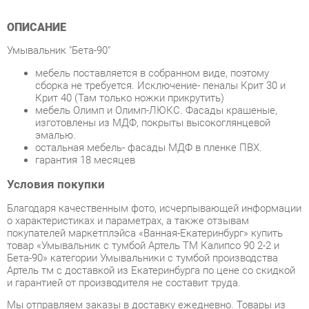
Умывальник "Бета-90"
мебель поставляется в собранном виде, поэтому
сборка не требуется. Исключение- пеналы Крит 30 и
Крит 40 (Там только ножки прикрутить)
мебель Олимп и Олимп-ЛЮКС. Фасады крашеные,
изготовлены из МДФ, покрыты высокоглянцевой
эмалью.
остальная мебель- фасады МДФ в пленке ПВХ.
гарантия 18 месяцев
Условия покупки
Благодаря качественным фото, исчерпывающей информации
о характеристиках и параметрах, а также отзывам
покупателей маркетплэйса «Ванная-Екатеринбург» купить
товар «Умывальник с тумбой Артель ТМ Калипсо 90 2-2 и
Бета-90» категории Умывальники с тумбой производства
Артель тм с доставкой из Екатеринбурга по цене со скидкой
и гарантией от производителя не составит труда.
Мы отправляем заказы в доставку ежедневно. Товары из
ассортимента в наличии на складе в Екатеринбурге вы
получите не позднее
48-ми часов
с момента оформления
заказа. Дополнительно вы можете заказать подъём на этаж
и сборку мебельных изделий.