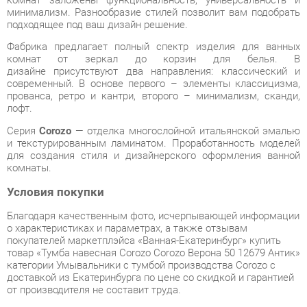
комнат от зеркал до корзин для белья. В
дизайне присутствуют два направления: классический и
современный. В основе первого – элементы классицизма,
прованса, ретро и кантри, второго – минимализм, сканди,
лофт.
Серия
Corozo
— отделка многослойной итальянской эмалью
и текстурированным ламинатом. Проработанность моделей
для создания стиля и дизайнерского оформления ванной
комнаты.
Условия покупки
Благодаря качественным фото, исчерпывающей информации
о характеристиках и параметрах, а также отзывам
покупателей маркетплэйса «Ванная-Екатеринбург» купить
товар «Тумба навесная Corozo Corozo Верона 50 12679 Антик»
категории Умывальники с тумбой производства Corozo с
доставкой из Екатеринбурга по цене со скидкой и гарантией
от производителя не составит труда.
Мы отправляем заказы в доставку ежедневно. Товары из
ассортимента в наличии на складе в Екатеринбурге вы
получите не позднее
48-ми часов
с момента оформления
заказа. Дополнительно вы можете заказать подъём на этаж
и сборку мебельных изделий.