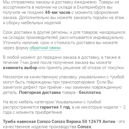
Срок доставки в другие регионы, и для товаров, находящихся
на складах производителей, рассчитывается индивидуально.
Уточнить наличие, срок и стоимость доставки вы можете
через форму
обратной связи
.
В любой момент до передачи заказа в доставку, а также в
течение 7-ми дней после получения заказа вы можете
изменить выбор
или принять решение об отказе от покупки.
Несмотря на качественную упаковку, умывальники с тумбой
могут быть повреждены при транспортировке. Если Вы
заметили дефект при приёме - мы заменим поврежденную
деталь.
Повторная доставка
товара -
бесплатна
.
На всю мебель категории Умывальники с тумбой
распространяется
гарантия 1 год
, а на некоторые модели – 2
года с момента приобретения.
Тумба навесная Corozo Corozo Верона 50 12679 Антик
- это
качественное изделие производства
Corozo
,
соответствующее современному государственному
стандарту.
Надеемся, вы останетесь довольны вашим приобретением, и
будем рады, если вы оставите отзыв об опыте его
использования, который поможет сориентироваться нашим