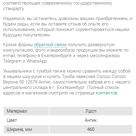
будущим покупателям.
Кроме формы
обратной связи
получить развёрнутую
консультацию, фото и видеообзор продукции вы можете по
e-mail, телефону в Екатеринбурге и через мессенджеры
Telegram и WhatsApp.
Умывальники с тумбой также можно сравнить между собой
в нашем шоу-руме и купить Тумба навесная Corozo Corozo
Верона 50 12679 Антик, самостоятельно забрав его с нашего
центрального склада в г. Екатеринбург. Полный список
адресов и магазинов смотрите на странице
контактов
.
Материал
Лдсп
Цвет
Антик
Ширина, мм
460
Высота, мм
520
Глубина, мм
380
В комплект входит умывальник
Комплектация
фостер 50 / como 50
Форма (тумбы и
Прямоугольные