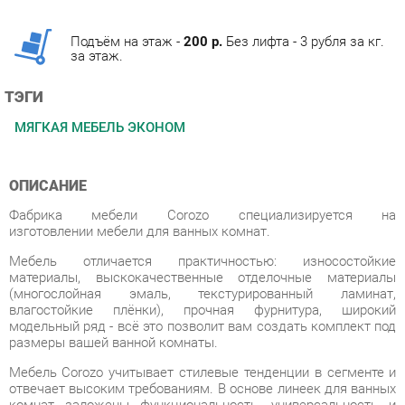
за этаж.
ТЭГИ
МЯГКАЯ МЕБЕЛЬ ЭКОНОМ
ОПИСАНИЕ
Фабрика мебели Corozo специализируется на
изготовлении мебели для ванных комнат.
Мебель отличается практичностью: износостойкие
материалы, выскокачественные отделочные материалы
(многослойная эмаль, текстурированный ламинат,
влагостойкие плёнки), прочная фурнитура, широкий
модельный ряд - всё это позволит вам создать комплект под
размеры вашей ванной комнаты.
Мебель Corozo учитывает стилевые тенденции в сегменте и
отвечает высоким требованиям. В основе линеек для ванных
комнат заложены функциональность, универсальность и
минимализм. Разнообразие стилей позволит вам подобрать
подходящее под ваш дизайн решение.
Фабрика предлагает полный спектр изделия для ванных