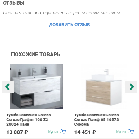
ПОХОЖИЕ ТОВАРЫ
Тумба навесная Corozo
Тумба навесная Corozo
Т
Corozo Графит 100 Z2
Corozo Гольф 65 10573
C
20024 Пайн
Сонома
П
13 887 ₽
14 451 ₽
Купить
Купить
info@bath-ekb.ru
+7 (343) 382-20-86
КАТАЛОГ
ИНФОРМАЦИЯ
Коллекции
О проекте
Шкафы в ванную
Контакты
Комоды для ванной
Дизайн