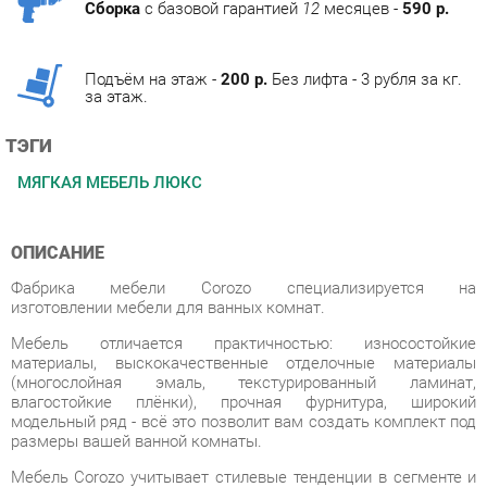
Подъём на этаж -
200 р.
Без лифта - 3 рубля за кг.
за этаж.
ТЭГИ
МЯГКАЯ МЕБЕЛЬ ЛЮКС
ОПИСАНИЕ
Фабрика мебели Corozo специализируется на
изготовлении мебели для ванных комнат.
Мебель отличается практичностью: износостойкие
материалы, выскокачественные отделочные материалы
(многослойная эмаль, текстурированный ламинат,
влагостойкие плёнки), прочная фурнитура, широкий
модельный ряд - всё это позволит вам создать комплект под
размеры вашей ванной комнаты.
Мебель Corozo учитывает стилевые тенденции в сегменте и
отвечает высоким требованиям. В основе линеек для ванных
комнат заложены функциональность, универсальность и
минимализм. Разнообразие стилей позволит вам подобрать
подходящее под ваш дизайн решение.