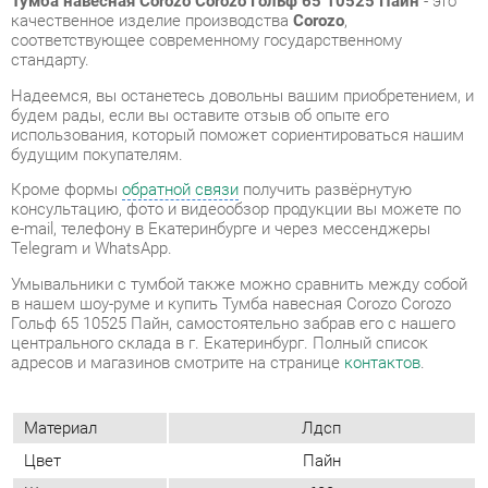
использования, который поможет сориентироваться нашим
будущим покупателям.
Кроме формы
обратной связи
получить развёрнутую
консультацию, фото и видеообзор продукции вы можете по
e-mail, телефону в Екатеринбурге и через мессенджеры
Telegram и WhatsApp.
Умывальники с тумбой также можно сравнить между собой
в нашем шоу-руме и купить Тумба навесная Corozo Corozo
Гольф 65 10525 Пайн, самостоятельно забрав его с нашего
центрального склада в г. Екатеринбург. Полный список
адресов и магазинов смотрите на странице
контактов
.
Материал
Лдсп
Цвет
Пайн
Ширина, мм
620
Высота, мм
560
Глубина, мм
450
В комплект входит умывальник
Комплектация
олимпия 56 / crea 50