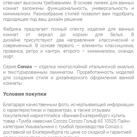
Фабрика предлагает полный спектр изделия для ванных
комнат от зеркал до корзин для белья. В
дизайне присутствуют два направления: классический и
современный. В основе первого – элементы классицизма,
прованса, ретро и кантри, второго – минимализм, сканди,
лофт.
Серия
Corozo
— отделка многослойной итальянской эмалью
и текстурированным ламинатом. Проработанность моделей
для создания стиля и дизайнерского оформления ванной
комнаты.
Условия покупки
Благодаря качественным фото, исчерпывающей информации
о характеристиках и параметрах, а также отзывам
покупателей маркетплэйса «Ванная-Екатеринбург» купить
товар «Тумба навесная Corozo Corozo Гольф 65 10525 Пайн»
категории Умывальники с тумбой производства Corozo с
доставкой из Екатеринбурга по цене со скидкой и гарантией
от производителя не составит труда.
Мы отправляем заказы в доставку ежедневно. Товары из
ассортимента в наличии на складе в Екатеринбурге вы
получите не позднее
48-ми часов
с момента оформления
заказа. Дополнительно вы можете заказать подъём на этаж