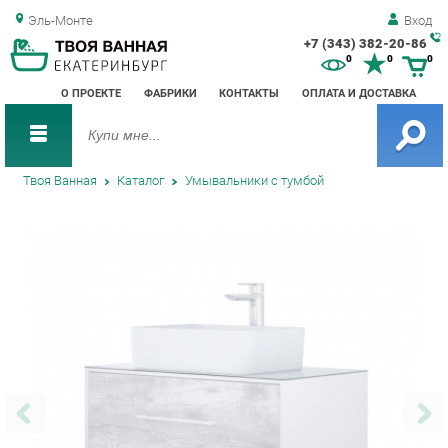
Эль-Монте
Вход
+7 (343) 382-20-86
Зак
0
0
0
обр
О ПРОЕКТЕ
ФАБРИКИ
КОНТАКТЫ
ОПЛАТА И ДОСТАВКА
зво
Твоя Ванная
Каталог
Умывальники с тумбой