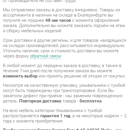
и сборку мебельных изделий.
Срок доставки в другие регионы, и для товаров, находящихся
на складах производителей, рассчитывается индивидуально.
Уточнить наличие, срок и стоимость доставки вы можете
через форму
обратной связи
.
В любой момент до передачи заказа в доставку, а также в
течение 7-ми дней после получения заказа вы можете
изменить выбор
или принять решение об отказе от покупки.
Несмотря на качественную упаковку, умывальники с тумбой
могут быть повреждены при транспортировке. Если Вы
заметили дефект при приёме - мы заменим поврежденную
деталь.
Повторная доставка
товара -
бесплатна
.
На всю мебель категории Умывальники с тумбой
распространяется
гарантия 1 год
, а на некоторые модели – 2
года с момента приобретения.
Тумба навесная Corozo Corozo Гольф 65 10525 Пайн
- это
качественное изделие производства
Corozo
,
соответствующее современному государственному
стандарту.
Надеемся, вы останетесь довольны вашим приобретением, и
будем рады, если вы оставите отзыв об опыте его