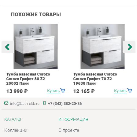
Тумба навесная Corozo
Тумба навесная Corozo
Т
Corozo Графит 80 Z2
Corozo Графит 70 Z2
C
20002 Пайн
19638 Пайн
1
13 990 ₽
12 165 ₽
Купить
Купить
info@bath-ekb.ru
+7 (343) 382-20-86
КАТАЛОГ
ИНФОРМАЦИЯ
Коллекции
О проекте
Шкафы в ванную
Контакты
Комоды для ванной
Дизайн
Умывальники с тумбой
Доставка и Оплата
Тумбы под раковину
Скидки и Акции
Зеркала в ванную
Политика
Умывальники
Гарантия
Экраны
Помощь