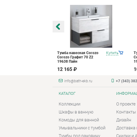
есная Corozo
Купить
Тумба навесная Corozo
Купить
Т
фит 80 Z2
Corozo Графит 70 Z2
C
н
19638 Пайн
1
₽
12 165 ₽
1
info@bath-ekb.ru
+7 (343) 38
КАТАЛОГ
ИНФОРМА
Коллекции
О проекте
Шкафы в ванную
Контакты
Комоды для ванной
Дизайн
Умывальники с тумбой
Доставка 
Тумбы под раковину
Скидки и 