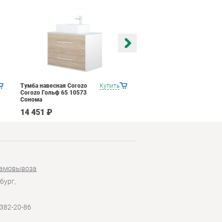
Тумба навесная Corozo
Купить
Тумба навесная Corozo
Corozo Гольф 65 10573
Corozo Гольф 65 10525
Сонома
Пайн
14 451 ₽
14 451 ₽
самовывоза
бург,
 382-20-86