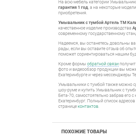
На всю мебель категории Умывальник
гарантия 1 год
, а на некоторые модели
приобретения.
Умывальник с тумбой Артель ТМ Калип
качественное изделие производства
А
современному государственному стан
Надеемся, вы останетесь довольны ва
рады, если вы оставите отзыв об опыт
поможет сориентироваться нашим бу
Кроме формы
обратной связи
получит
фото и видеообзор продукции вы может
Екатеринбурге и через мессенджеры Te
Умывальники с тумбой также можно с
шоу-руме и купить Умывальник с тумбо
Бета-70, самостоятельно забрав его с 
Екатеринбург. Полный список адресов
странице
контактов
.
ПОХОЖИЕ ТОВАРЫ