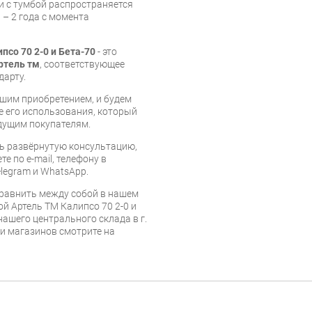
и с тумбой распространяется
 – 2 года с момента
со 70 2-0 и Бета-70
- это
ртель тм
, соответствующее
дарту.
шим приобретением, и будем
е его использования, который
дущим покупателям.
ь развёрнутую консультацию,
е по e-mail, телефону в
legram и WhatsApp.
равнить между собой в нашем
й Артель ТМ Калипсо 70 2-0 и
нашего центрального склада в г.
 и магазинов смотрите на