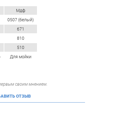
Мдф
0507 (белый)
671
810
510
)
Для мойки
 первым своим мнением.
АВИТЬ ОТЗЫВ