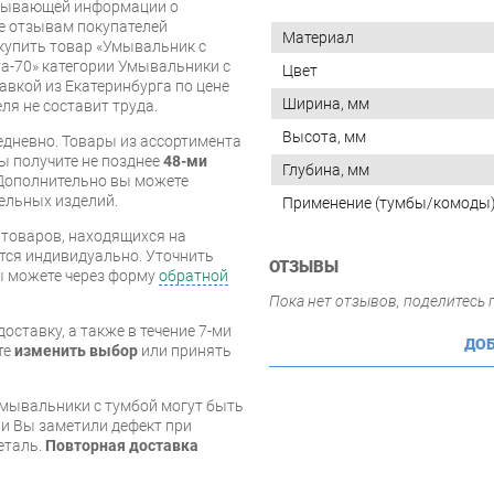
рпывающей информации о
же отзывам покупателей
Материал
купить товар «Умывальник с
та-70» категории Умывальники с
Цвет
авкой из Екатеринбурга по цене
Ширина, мм
ля не составит труда.
Высота, мм
дневно. Товары из ассортимента
вы получите не позднее
48-ми
Глубина, мм
Дополнительно вы можете
бельных изделий.
Применение (тумбы/комоды
я товаров, находящихся на
тся индивидуально. Уточнить
ОТЗЫВЫ
вы можете через форму
обратной
Пока нет отзывов, поделитесь
оставку, а также в течение 7-ми
ДОБ
те
изменить выбор
или принять
умывальники с тумбой могут быть
и Вы заметили дефект при
еталь.
Повторная доставка