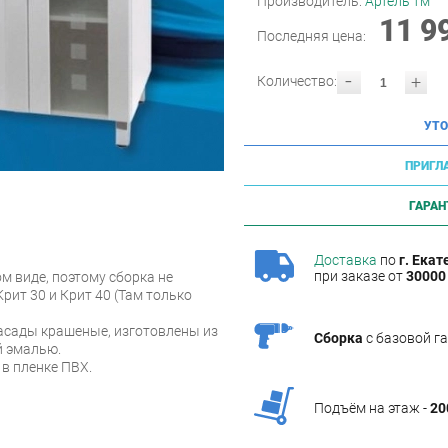
Производитель:
Артель тм
11 9
Последняя цена:
-
+
Количество:
УТО
ПРИГЛ
ГАРАН
Доставка
по
г. Екат
при заказе от
30000 
м виде, поэтому сборка не
рит 30 и Крит 40 (Там только
асады крашеные, изготовлены из
Сборка
с базовой г
 эмалью.
в пленке ПВХ.
Подъём на этаж -
20