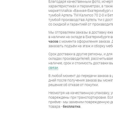
Благодаря качественным фото, исче
характеристиках и параметрах, а так
маркетплэйса «Ванная-Екатеринбург» 
тумбой Артель ТМ Калипсо 70 2-0 и Бе
тумбой производства Артель тм с дост
со скидкой и гарантией от производите
Мы отправляем заказы в доставку еже
в наличии на складе в Екатеринбурге 
часов
с момента оформления заказа. 
заказать подъём на этаж и сборку ме
Срок доставки в другие регионы, и дл
складах производителей, рассчитывае
наличие, срок и стоимость доставки 
связи
.
В любой момент до передачи заказа в д
дней после получения заказа вы може
решение об отказе от покупки.
Несмотря на качественную упаковку, 
повреждены при транспортировке. Есл
приёме - мы заменим поврежденную д
товара -
бесплатна
.