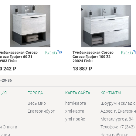
умба навесная Corozo
Купить
Тумба навесная Corozo
Купить
orozo Графит 60 Z1
Corozo Графит 100 Z2
9983 Пайн
20024 Пайн
0 242 ₽
13 887 ₽
2-20-86
ЦИЯ
ГОРОДА
КАРТА САЙТА
КОНТАКТЫ
Весь мир
html-карта
Шоурум и склад 
Екатеринбург
xml-карта
Адрес: г. Екатерин
yml-прайс
Металлургов, 84
и Оплата
Телефон: +7 (343)
Акции
Часы работы: