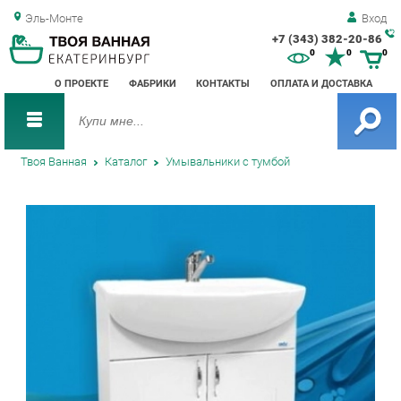
Эль-Монте
Вход
+7 (343) 382-20-86
Зак
0
0
0
обр
О ПРОЕКТЕ
ФАБРИКИ
КОНТАКТЫ
ОПЛАТА И ДОСТАВКА
зво
Твоя Ванная
Каталог
Умывальники с тумбой