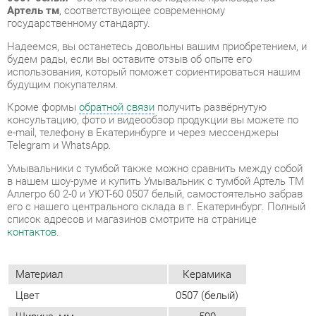
использования, который поможет сориентироваться нашим
будущим покупателям.
Кроме формы
обратной связи
получить развёрнутую
консультацию, фото и видеообзор продукции вы можете по
e-mail, телефону в Екатеринбурге и через мессенджеры
Telegram и WhatsApp.
Умывальники с тумбой также можно сравнить между собой
в нашем шоу-руме и купить Умывальник с тумбой Артель ТМ
Аллегро 60 2-0 и УЮТ-60 0507 белый, самостоятельно забрав
его с нашего центрального склада в г. Екатеринбург. Полный
список адресов и магазинов смотрите на странице
контактов
.
Материал
Керамика
Цвет
0507 (белый)
Ширина, мм
590
Высота, мм
820
Глубина, мм
300
Применение (тумбы/комоды)
Для мойки