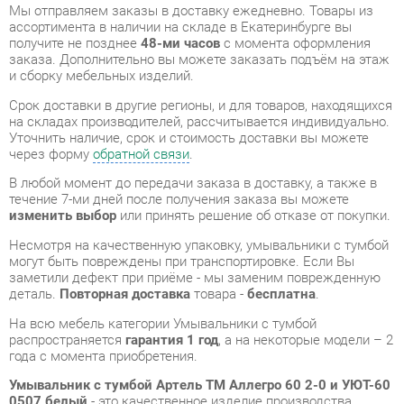
и сборку мебельных изделий.
Срок доставки в другие регионы, и для товаров, находящихся
на складах производителей, рассчитывается индивидуально.
Уточнить наличие, срок и стоимость доставки вы можете
через форму
обратной связи
.
В любой момент до передачи заказа в доставку, а также в
течение 7-ми дней после получения заказа вы можете
изменить выбор
или принять решение об отказе от покупки.
Несмотря на качественную упаковку, умывальники с тумбой
могут быть повреждены при транспортировке. Если Вы
заметили дефект при приёме - мы заменим поврежденную
деталь.
Повторная доставка
товара -
бесплатна
.
На всю мебель категории Умывальники с тумбой
распространяется
гарантия 1 год
, а на некоторые модели – 2
года с момента приобретения.
Умывальник с тумбой Артель ТМ Аллегро 60 2-0 и УЮТ-60
0507 белый
- это качественное изделие производства
Артель тм
, соответствующее современному
государственному стандарту.
Надеемся, вы останетесь довольны вашим приобретением, и
будем рады, если вы оставите отзыв об опыте его