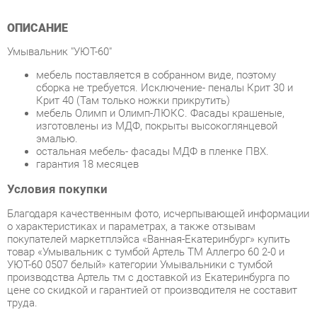
Умывальник "УЮТ-60"
мебель поставляется в собранном виде, поэтому
сборка не требуется. Исключение- пеналы Крит 30 и
Крит 40 (Там только ножки прикрутить)
мебель Олимп и Олимп-ЛЮКС. Фасады крашеные,
изготовлены из МДФ, покрыты высокоглянцевой
эмалью.
остальная мебель- фасады МДФ в пленке ПВХ.
гарантия 18 месяцев
Условия покупки
Благодаря качественным фото, исчерпывающей информации
о характеристиках и параметрах, а также отзывам
покупателей маркетплэйса «Ванная-Екатеринбург» купить
товар «Умывальник с тумбой Артель ТМ Аллегро 60 2-0 и
УЮТ-60 0507 белый» категории Умывальники с тумбой
производства Артель тм с доставкой из Екатеринбурга по
цене со скидкой и гарантией от производителя не составит
труда.
Мы отправляем заказы в доставку ежедневно. Товары из
ассортимента в наличии на складе в Екатеринбурге вы
получите не позднее
48-ми часов
с момента оформления
заказа. Дополнительно вы можете заказать подъём на этаж