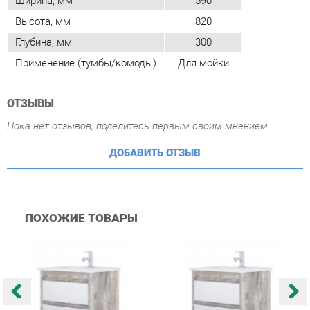
ОТЗЫВЫ
Пока нет отзывов, поделитесь первым своим мнением.
ДОБАВИТЬ ОТЗЫВ
ПОХОЖИЕ ТОВАРЫ
Тумба навесная Corozo
Тумба навесная Corozo
Т
Corozo Верона 60 12840
Corozo Верона 50 12679
K
Антик
Антик
1
4 928 ₽
4 391 ₽
Купить
Купить