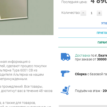
4 89
Последняя цена:
-
+
Количество:
УТО
ПРИГЛ
ГАРАН
Доставка
по
г. Екат
при заказе от
30000 
нная информация о
лей, сделают процесс покупки
ьтерна Тура 6001 СВ из
Сборка
с базовой г
водителя Альтерна на нашем
 непринужденным.
 промедлений. Все товары,
достигнут вас в течение 48 часов
Подъём на этаж -
20
, а также для товаров,
ей, вычисляется индивидуально.