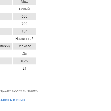
Мдф
Белый
600
700
154
Настенный
ллажи)
Зеркало
Да
0.25
21
 первым своим мнением.
АВИТЬ ОТЗЫВ