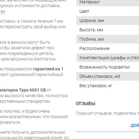
Материал
сроках и стоимости доставки,
язи
.
Цвет
Ширина, мм
ставки, а также в течение 7-ми
те пересмотреть свой выбор или
Высота, мм
Глубина, мм
ала в ванную могут быть
и Вы заметили дефект при
Расположение
ним поврежденную деталь.
Комплектация (шкафы и сте
 вам абсолютно бесплатно.
Возможность подсветки
ную покрываются
гарантией на 1
агают удлиненный гарантийный
Объем упаковок, м3
Вес упаковок, кг
Альтерна Тура 6001 СВ
от
м высокого качества, полностью
арственным стандартам.
ОТЗЫВЫ
 покупка, и будем очень
Пока нет отзывов, поделитесь
оими впечатлениями, что поможет
ироваться.
ДОБ
ожете получить дополнительную
дукции по электронной почте, по