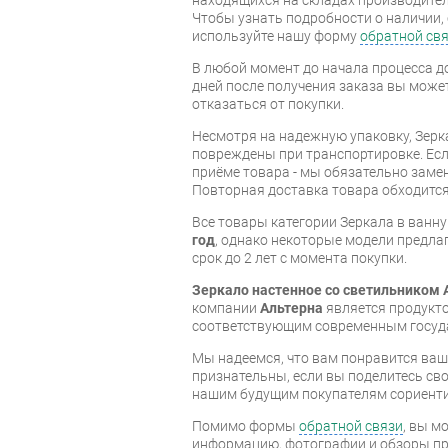
Чтобы узнать подробности о наличии, 
используйте нашу форму
обратной св
В любой момент до начала процесса до
дней после получения заказа вы може
отказаться от покупки.
Несмотря на надежную упаковку, Зерк
повреждены при транспортировке. Есл
приёме товара - мы обязательно заме
Повторная доставка товара обходится
Все товары категории Зеркала в ван
год
, однако некоторые модели предл
срок до 2 лет с момента покупки.
Зеркало настенное со светильником 
компании
Альтерна
является продукто
соответствующим современным госуд
Мы надеемся, что вам понравится ваша
признательны, если вы поделитесь св
нашим будущим покупателям сориент
Помимо формы
обратной связи
, вы м
информацию, фотографии и обзоры про