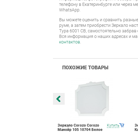
телефону в Екатеринбурге или через м
WhatsApp.
Вы можете оценить и сравнить разные
руме, а затем приобрести Зеркало нас
Тура 6001 СВ, самостоятельно забрав е
Вся информация о наших адресах и ма
контактов
.
ПОХОЖИЕ ТОВАРЫ
orozo Corozo
Купить
Зеркало Corozo Corozo
Купить
З
 15145 Белое
Манойр 105 10704 Белое
К