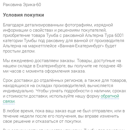
Благодаря детализированным фотографиям, изрядной
информации о свойствах и рецензиям покупателей,
приобретение товара Тумба с раковиной Альтерна Тура 6001
категории Тумбы под раковину для ванной от производителя
Альтерна на маркетплейсе «Ванная-Екатеринбург» будет
простым делом.
Мы ежедневно доставляем заказы. Товары, доступные на
нашем складе в Екатеринбурге, вы получите не позднее 48-
ми часов с момента оформления заказа.
Срок доставки до отдалённых регионов, а также для товаров,
находящихся на складах производителей, вычисляется
индивидуально. Чтобы узнать подробности о наличии, сроках
и стоимости доставки, используйте нашу форму
обратной
связи
.
В любое время, пока ваш заказ еще не был отправлен, или в
течение недели после его получения, вы вправе изменить
свое решение и отказаться от покупки.
Вне зависимости от качества упаковки, Тумбы под раковину
для ванной может получить повреждения во время
перевозки. Если вы обнаружите какой-либо дефект при
получении товара, мы незамедлительно заменим
поврежденный элемент. Передоставление замененного