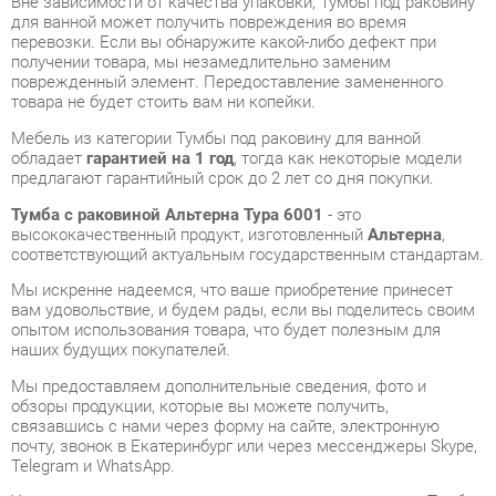
товара не будет стоить вам ни копейки.
Мебель из категории Тумбы под раковину для ванной
обладает
гарантией на 1 год
, тогда как некоторые модели
предлагают гарантийный срок до 2 лет со дня покупки.
Тумба с раковиной Альтерна Тура 6001
- это
высококачественный продукт, изготовленный
Альтерна
,
соответствующий актуальным государственным стандартам.
Мы искренне надеемся, что ваше приобретение принесет
вам удовольствие, и будем рады, если вы поделитесь своим
опытом использования товара, что будет полезным для
наших будущих покупателей.
Мы предоставляем дополнительные сведения, фото и
обзоры продукции, которые вы можете получить,
связавшись с нами через форму на сайте, электронную
почту, звонок в Екатеринбург или через мессенджеры Skype,
Telegram и WhatsApp.
У нас в шоу-руме вы сможете лично сравнить разные Тумбы
под раковину для ванной, после чего можно будет
приобрести Тумба с раковиной Альтерна Тура 6001,
самостоятельно забрав его с нашего склада в
Екатеринбурге. Все подробности о наших магазинах и