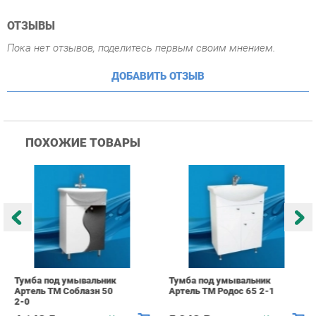
ПОХОЖИЕ ТОВАРЫ
Тумба под умывальник
Тумба под умывальник
Т
Артель ТМ Соблазн 50
Артель ТМ Родос 65 2-1
А
2-0
4 148 ₽
5 248 ₽
Купить
Купить
info@bath-ekb.ru
+7 (343) 382-20-86
КАТАЛОГ
ИНФОРМАЦИЯ