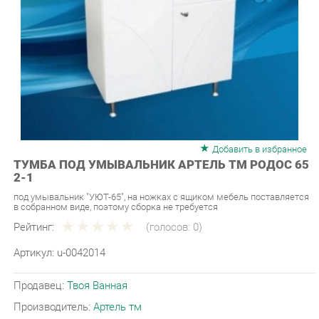
Добавить в избранное
ТУМБА ПОД УМЫВАЛЬНИК АРТЕЛЬ ТМ РОДОС 65
2-1
под умывальник "УЮТ-65", на ножках с ящиком мебель поставляется
в собранном виде, поэтому сборка не требуется
Рейтинг:
(голосов:
0
)
Артикул:
u-0042014
Продавец:
Твоя Ванная
Производитель:
Артель тм
5 490 ₽
Под заказ
Последняя цена: