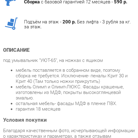
Подъём на этаж -
200 р.
Без лифта - 3 рубля за кг.
за этаж.
ОПИСАНИЕ
под умывальник "УЮТ-65", на ножках с ящиком
мебель поставляется в собранном виде, поэтому
сборка не требуется. Исключение- пеналы Крит 30 и
Крит 40 (Там только ножки прикрутить)
мебель Олимп и Олимп-ЛЮКС. Фасады крашеные,
изготовлены из МДФ, покрыты высокоглянцевой
эмалью.
остальная мебель- фасады МДФ в пленке ПВХ.
гарантия 18 месяцев
Условия покупки
Благодаря качественным фото, исчерпывающей информации
о характеристиках и параметрах, а также отзывам
покупателей маркетплэйса «Ванная-Екатеринбург» купить
товар «Тумба под умывальник Артель ТМ Родос 65 2-1»
категории Тумбы под раковину производства Артель тм с
доставкой из Екатеринбурга по цене со скидкой и гарантией