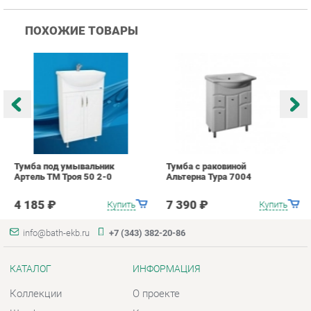
Тумба под умывальник
Тумба с раковиной
Т
Артель ТМ Троя 50 2-0
Альтерна Тура 7004
А
2
4 185 ₽
7 390 ₽
Купить
Купить
info@bath-ekb.ru
+7 (343) 382-20-86
КАТАЛОГ
ИНФОРМАЦИЯ
Коллекции
О проекте
Шкафы в ванную
Контакты
Комоды для ванной
Дизайн
Умывальники с тумбой
Доставка и Оплата
Тумбы под раковину
Скидки и Акции
Зеркала в ванную
Политика
Умывальники
Гарантия