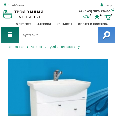
Эль-Монте
Вход
+7 (343) 382-20-86
Зак
0
0
0
обр
О ПРОЕКТЕ
ФАБРИКИ
КОНТАКТЫ
ОПЛАТА И ДОСТАВКА
зво
Твоя Ванная
Каталог
Тумбы под раковину