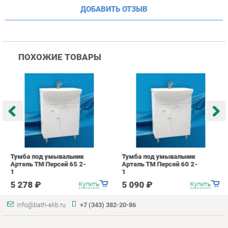
Тумба под умывальник
Тумба под умывальник
Т
Артель ТМ Персей 65 2-
Артель ТМ Персей 60 2-
А
1
1
1
5 278 ₽
5 090 ₽
Купить
Купить
info@bath-ekb.ru
+7 (343) 382-20-86
КАТАЛОГ
ИНФОРМАЦИЯ
Коллекции
О проекте
Шкафы в ванную
Контакты
Комоды для ванной
Дизайн
Умывальники с тумбой
Доставка и Оплата