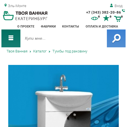
Эль-Монте
Вход
+7 (343) 382-20-86
Зак
0
0
0
обр
О ПРОЕКТЕ
ФАБРИКИ
КОНТАКТЫ
ОПЛАТА И ДОСТАВКА
зво
Твоя Ванная
Каталог
Тумбы под раковину