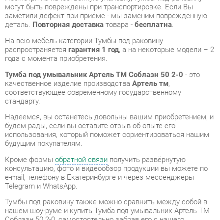
распространяется
гарантия 1 год
, а на некоторые модели – 2
года с момента приобретения.
Тумба под умывальник Артель ТМ Соблазн 50 2-0
- это
качественное изделие производства
Артель тм
,
соответствующее современному государственному
стандарту.
Надеемся, вы останетесь довольны вашим приобретением, и
будем рады, если вы оставите отзыв об опыте его
использования, который поможет сориентироваться нашим
будущим покупателям.
Кроме формы
обратной связи
получить развёрнутую
консультацию, фото и видеообзор продукции вы можете по
e-mail, телефону в Екатеринбурге и через мессенджеры
Telegram и WhatsApp.
Тумбы под раковину также можно сравнить между собой в
нашем шоу-руме и купить Тумба под умывальник Артель ТМ
Соблазн 50 2-0, самостоятельно забрав его с нашего
центрального склада в г. Екатеринбург. Полный список
адресов и магазинов смотрите на странице
контактов
.
Материал
Мдф