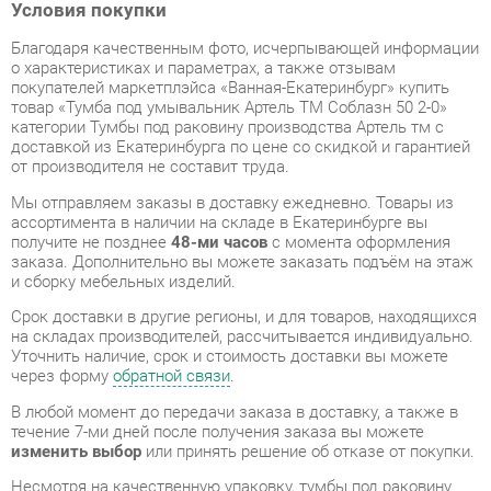
покупателей маркетплэйса «Ванная-Екатеринбург» купить
товар «Тумба под умывальник Артель ТМ Соблазн 50 2-0»
категории Тумбы под раковину производства Артель тм с
доставкой из Екатеринбурга по цене со скидкой и гарантией
от производителя не составит труда.
Мы отправляем заказы в доставку ежедневно. Товары из
ассортимента в наличии на складе в Екатеринбурге вы
получите не позднее
48-ми часов
с момента оформления
заказа. Дополнительно вы можете заказать подъём на этаж
и сборку мебельных изделий.
Срок доставки в другие регионы, и для товаров, находящихся
на складах производителей, рассчитывается индивидуально.
Уточнить наличие, срок и стоимость доставки вы можете
через форму
обратной связи
.
В любой момент до передачи заказа в доставку, а также в
течение 7-ми дней после получения заказа вы можете
изменить выбор
или принять решение об отказе от покупки.
Несмотря на качественную упаковку, тумбы под раковину
могут быть повреждены при транспортировке. Если Вы
заметили дефект при приёме - мы заменим поврежденную
деталь.
Повторная доставка
товара -
бесплатна
.
На всю мебель категории Тумбы под раковину