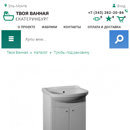
Эль-Монте
Вход
+7 (343) 382-20-86
Зак
0
0
0
обр
О ПРОЕКТЕ
ФАБРИКИ
КОНТАКТЫ
ОПЛАТА И ДОСТАВКА
зво
Твоя Ванная
Каталог
Тумбы под раковину