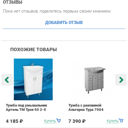
ПОХОЖИЕ ТОВАРЫ
Тумба под умывальник
Тумба с раковиной
Т
Артель ТМ Троя 50 2-0
Альтерна Тура 7004
А
2
4 185 ₽
7 390 ₽
Купить
Купить
info@bath-ekb.ru
+7 (343) 382-20-86
КАТАЛОГ
ИНФОРМАЦИЯ
Коллекции
О проекте