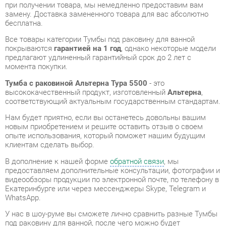
Все товары категории Тумбы под раковину для ванной
покрываются
гарантией на 1 год
, однако некоторые модели
предлагают удлиненный гарантийный срок до 2 лет с
момента покупки.
Тумба с раковиной Альтерна Тура 5500
- это
высококачественный продукт, изготовленный
Альтерна
,
соответствующий актуальным государственным стандартам.
Нам будет приятно, если вы останетесь довольны вашим
новым приобретением и решите оставить отзыв о своем
опыте использования, который поможет нашим будущим
клиентам сделать выбор.
В дополнение к нашей форме
обратной связи
, мы
предоставляем дополнительные консультации, фотографии и
видеообзоры продукции по электронной почте, по телефону в
Екатеринбурге или через мессенджеры Skype, Telegram и
WhatsApp.
У нас в шоу-руме вы сможете лично сравнить разные Тумбы
под раковину для ванной, после чего можно будет
приобрести Тумба с раковиной Альтерна Тура 5500,
самостоятельно забрав его с нашего склада в
Екатеринбурге. Все подробности о наших магазинах и
адресах вы найдете на странице
контактов
.