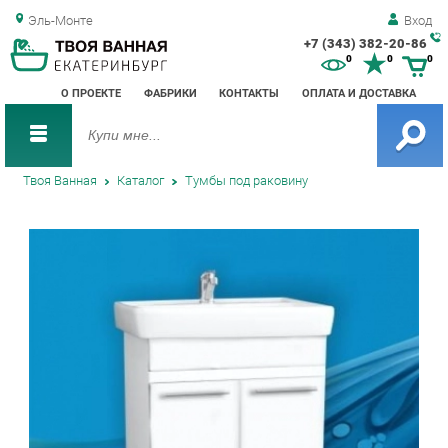
Эль-Монте
Вход
+7 (343) 382-20-86
Зак
0
0
0
обр
О ПРОЕКТЕ
ФАБРИКИ
КОНТАКТЫ
ОПЛАТА И ДОСТАВКА
зво
Твоя Ванная
Каталог
Тумбы под раковину