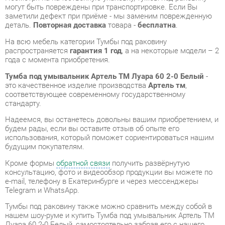
распространяется
гарантия 1 год
, а на некоторые модели – 2
года с момента приобретения.
Тумба под умывальник Артель ТМ Луара 60 2-0 Белый
-
это качественное изделие производства
Артель тм
,
соответствующее современному государственному
стандарту.
Надеемся, вы останетесь довольны вашим приобретением, и
будем рады, если вы оставите отзыв об опыте его
использования, который поможет сориентироваться нашим
будущим покупателям.
Кроме формы
обратной связи
получить развёрнутую
консультацию, фото и видеообзор продукции вы можете по
e-mail, телефону в Екатеринбурге и через мессенджеры
Telegram и WhatsApp.
Тумбы под раковину также можно сравнить между собой в
нашем шоу-руме и купить Тумба под умывальник Артель ТМ
Луара 60 2-0 Белый, самостоятельно забрав его с нашего
центрального склада в г. Екатеринбург. Полный список
адресов и магазинов смотрите на странице
контактов
.
Материал
Металл