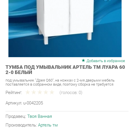
Добавить в избранное
ТУМБА ПОД УМЫВАЛЬНИК АРТЕЛЬ ТМ ЛУАРА 60
2-0 БЕЛЫЙ
под умывальник "Дрея Q60", на ножках с 2-мя дверьми мебель
поставляется в собранном виде, поэтому сборка не требуется
Рейтинг:
(голосов:
0
)
Артикул:
u-0042205
Продавец:
Твоя Ванная
Производитель:
Артель тм
6 090 ₽
Под заказ
Последняя цена: