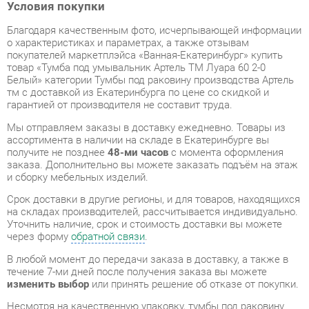
покупателей маркетплэйса «Ванная-Екатеринбург» купить
товар «Тумба под умывальник Артель ТМ Луара 60 2-0
Белый» категории Тумбы под раковину производства Артель
тм с доставкой из Екатеринбурга по цене со скидкой и
гарантией от производителя не составит труда.
Мы отправляем заказы в доставку ежедневно. Товары из
ассортимента в наличии на складе в Екатеринбурге вы
получите не позднее
48-ми часов
с момента оформления
заказа. Дополнительно вы можете заказать подъём на этаж
и сборку мебельных изделий.
Срок доставки в другие регионы, и для товаров, находящихся
на складах производителей, рассчитывается индивидуально.
Уточнить наличие, срок и стоимость доставки вы можете
через форму
обратной связи
.
В любой момент до передачи заказа в доставку, а также в
течение 7-ми дней после получения заказа вы можете
изменить выбор
или принять решение об отказе от покупки.
Несмотря на качественную упаковку, тумбы под раковину
могут быть повреждены при транспортировке. Если Вы
заметили дефект при приёме - мы заменим поврежденную
деталь.
Повторная доставка
товара -
бесплатна
.
На всю мебель категории Тумбы под раковину