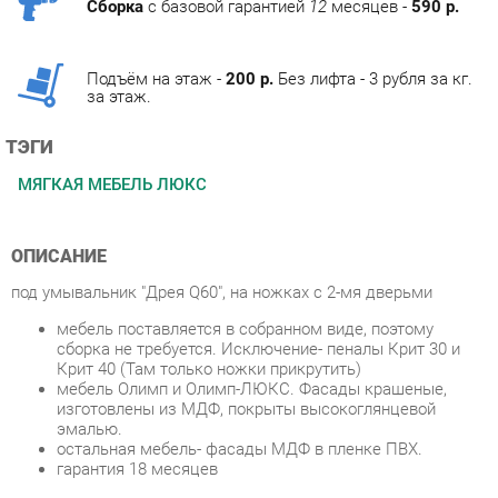
Подъём на этаж -
200 р.
Без лифта - 3 рубля за кг.
за этаж.
ТЭГИ
МЯГКАЯ МЕБЕЛЬ ЛЮКС
ОПИСАНИЕ
под умывальник "Дрея Q60", на ножках с 2-мя дверьми
мебель поставляется в собранном виде, поэтому
сборка не требуется. Исключение- пеналы Крит 30 и
Крит 40 (Там только ножки прикрутить)
мебель Олимп и Олимп-ЛЮКС. Фасады крашеные,
изготовлены из МДФ, покрыты высокоглянцевой
эмалью.
остальная мебель- фасады МДФ в пленке ПВХ.
гарантия 18 месяцев
Условия покупки
Благодаря качественным фото, исчерпывающей информации
о характеристиках и параметрах, а также отзывам