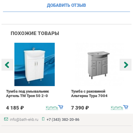
Тумба под умывальник
Тумба с раковиной
Т
Артель ТМ Троя 50 2-0
Альтерна Тура 7004
А
2
4 185 ₽
7 390 ₽
Купить
Купить
info@bath-ekb.ru
+7 (343) 382-20-86
КАТАЛОГ
ИНФОРМАЦИЯ
Коллекции
О проекте
Шкафы в ванную
Контакты
Комоды для ванной
Дизайн
Умывальники с тумбой
Доставка и Оплата