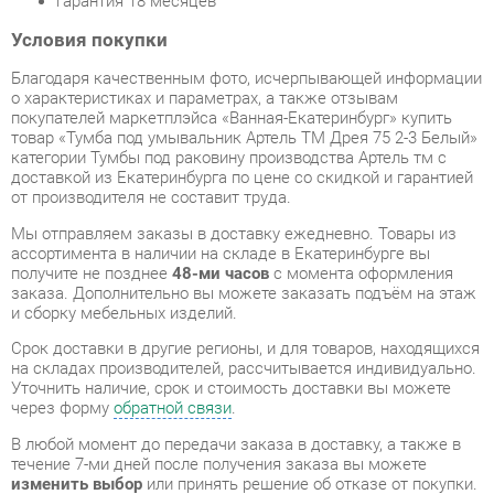
о характеристиках и параметрах, а также отзывам
покупателей маркетплэйса «Ванная-Екатеринбург» купить
товар «Тумба под умывальник Артель ТМ Дрея 75 2-3 Белый»
категории Тумбы под раковину производства Артель тм с
доставкой из Екатеринбурга по цене со скидкой и гарантией
от производителя не составит труда.
Мы отправляем заказы в доставку ежедневно. Товары из
ассортимента в наличии на складе в Екатеринбурге вы
получите не позднее
48-ми часов
с момента оформления
заказа. Дополнительно вы можете заказать подъём на этаж
и сборку мебельных изделий.
Срок доставки в другие регионы, и для товаров, находящихся
на складах производителей, рассчитывается индивидуально.
Уточнить наличие, срок и стоимость доставки вы можете
через форму
обратной связи
.
В любой момент до передачи заказа в доставку, а также в
течение 7-ми дней после получения заказа вы можете
изменить выбор
или принять решение об отказе от покупки.
Несмотря на качественную упаковку, тумбы под раковину
могут быть повреждены при транспортировке. Если Вы
заметили дефект при приёме - мы заменим поврежденную
деталь.
Повторная доставка
товара -
бесплатна
.