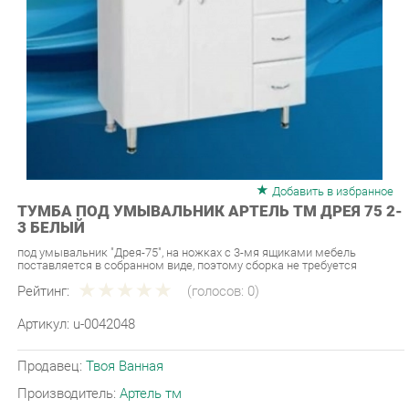
Добавить в избранное
ТУМБА ПОД УМЫВАЛЬНИК АРТЕЛЬ ТМ ДРЕЯ 75 2-
3 БЕЛЫЙ
под умывальник "Дрея-75", на ножках с 3-мя ящиками мебель
поставляется в собранном виде, поэтому сборка не требуется
Рейтинг:
(голосов:
0
)
Артикул:
u-0042048
Продавец:
Твоя Ванная
Производитель:
Артель тм
7 990 ₽
Под заказ
Последняя цена: