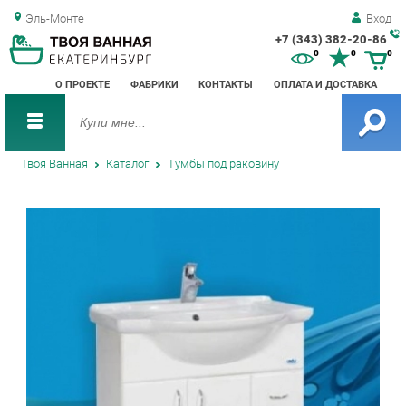
Эль-Монте
Вход
+7 (343) 382-20-86
Зак
0
0
0
обр
О ПРОЕКТЕ
ФАБРИКИ
КОНТАКТЫ
ОПЛАТА И ДОСТАВКА
зво
Твоя Ванная
Каталог
Тумбы под раковину