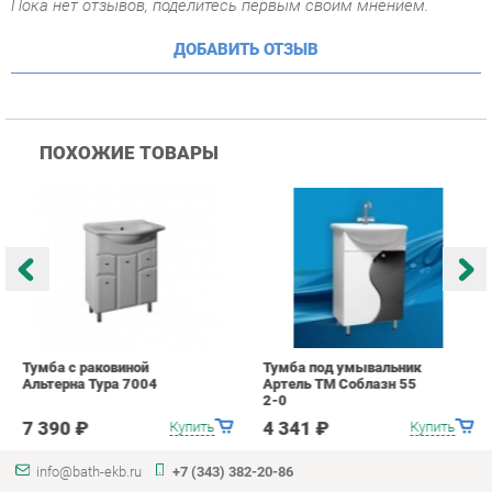
ПОХОЖИЕ ТОВАРЫ
Тумба с раковиной
Тумба под умывальник
Т
Альтерна Тура 7004
Артель ТМ Соблазн 55
А
2-0
2
7 390 ₽
4 341 ₽
Купить
Купить
info@bath-ekb.ru
+7 (343) 382-20-86
КАТАЛОГ
ИНФОРМАЦИЯ
Коллекции
О проекте
Шкафы в ванную
Контакты
Комоды для ванной
Дизайн