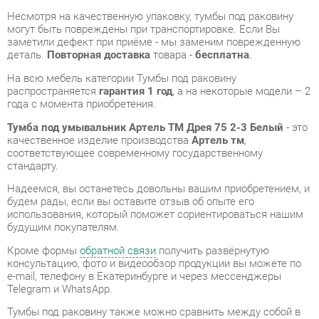
На всю мебель категории Тумбы под раковину
распространяется
гарантия 1 год
, а на некоторые модели – 2
года с момента приобретения.
Тумба под умывальник Артель ТМ Дрея 75 2-3 Белый
- это
качественное изделие производства
Артель тм
,
соответствующее современному государственному
стандарту.
Надеемся, вы останетесь довольны вашим приобретением, и
будем рады, если вы оставите отзыв об опыте его
использования, который поможет сориентироваться нашим
будущим покупателям.
Кроме формы
обратной связи
получить развёрнутую
консультацию, фото и видеообзор продукции вы можете по
e-mail, телефону в Екатеринбурге и через мессенджеры
Telegram и WhatsApp.
Тумбы под раковину также можно сравнить между собой в
нашем шоу-руме и купить Тумба под умывальник Артель ТМ
Дрея 75 2-3 Белый, самостоятельно забрав его с нашего
центрального склада в г. Екатеринбург. Полный список
адресов и магазинов смотрите на странице
контактов
.