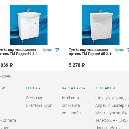
умба под умывальник
Купить
Тумба под умывальник
Купить
ртель ТМ Родос 60 2-1
Артель ТМ Персей 65 2-1
 039 ₽
5 278 ₽
2-20-86
ЦИЯ
ГОРОДА
КАРТА САЙТА
КОНТАКТЫ
Весь мир
html-карта
Шоурум и склад 
Екатеринбург
xml-карта
Адрес: г. Екатерин
yml-прайс
Металлургов, 84
и Оплата
Телефон: +7 (343)
Акции
Часы работы: