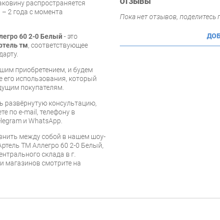
ОТЗЫВЫ
аковину распространяется
 – 2 года с момента
Пока нет отзывов, поделитесь
ДОБ
егро 60 2-0 Белый
- это
ртель тм
, соответствующее
дарту.
шим приобретением, и будем
е его использования, который
дущим покупателям.
ь развёрнутую консультацию,
е по e-mail, телефону в
legram и WhatsApp.
внить между собой в нашем шоу-
ртель ТМ Аллегро 60 2-0 Белый,
ентрального склада в г.
 и магазинов смотрите на