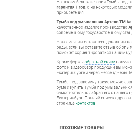
На всю мебель категории Тумбы под р
гарантия 1 год
, а на некоторые модели
приобретения.
Тумба под умывальник Артель ТМ Алл
качественное изделие производства
А
современному государственному стан
Надеемся, вы останетесь довольны ва
рады, если вы оставите отзыв об опыт
поможет сориентироваться нашим бу
Кроме формы
обратной связи
получит
фото и видеообзор продукции вы может
Екатеринбурге и через мессенджеры Te
Тумбы под раковину также можно сра
руме и купить Тумба под умывальник А
самостоятельно забрав его с нашего ц
Екатеринбург. Полный список адресов
странице
контактов
.
ПОХОЖИЕ ТОВАРЫ