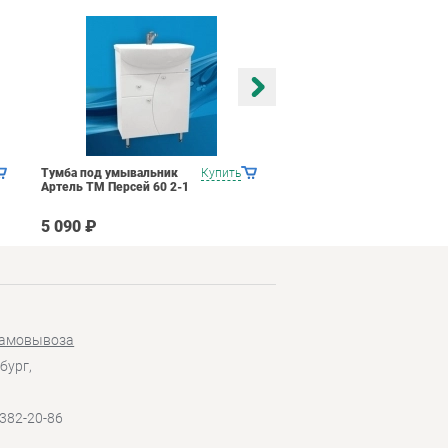
Тумба под умывальник
Купить
Тумба под умывальник
Артель ТМ Персей 60 2-1
Артель ТМ Персей 55 2-1
5 090 ₽
4 765 ₽
самовывоза
бург,
 382-20-86