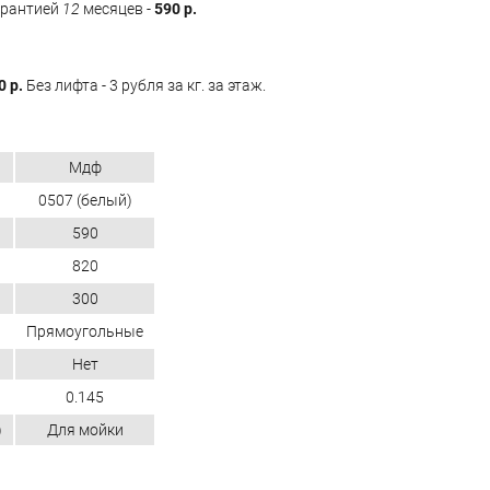
арантией
12
месяцев -
590 р.
0 р.
Без лифта - 3 рубля за кг. за этаж.
Мдф
0507 (белый)
590
820
300
Прямоугольные
Нет
0.145
)
Для мойки