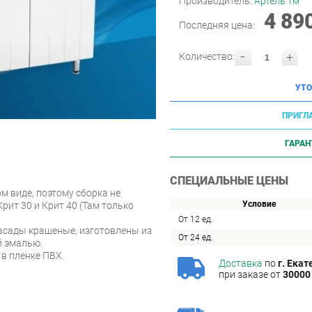
Производитель:
Артель тм
4 89
Последняя цена:
-
+
Количество:
УТО
ПРИГЛ
ГАРАН
СПЕЦИАЛЬНЫЕ ЦЕНЫ
м виде, поэтому сборка не
Условие
рит 30 и Крит 40 (Там только
От 12 ед.
асады крашеные, изготовлены из
От 24 ед.
 эмалью.
в пленке ПВХ.
Доставка
по
г. Екат
при заказе от
30000 