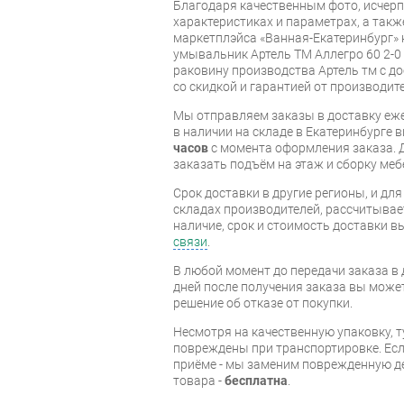
Благодаря качественным фото, исче
характеристиках и параметрах, а так
маркетплэйса «Ванная-Екатеринбург» 
умывальник Артель ТМ Аллегро 60 2-0
раковину производства Артель тм с до
со скидкой и гарантией от производите
Мы отправляем заказы в доставку еже
в наличии на складе в Екатеринбурге 
часов
с момента оформления заказа. 
заказать подъём на этаж и сборку ме
Срок доставки в другие регионы, и дл
складах производителей, рассчитывае
наличие, срок и стоимость доставки 
связи
.
В любой момент до передачи заказа в д
дней после получения заказа вы може
решение об отказе от покупки.
Несмотря на качественную упаковку, 
повреждены при транспортировке. Есл
приёме - мы заменим поврежденную д
товара -
бесплатна
.