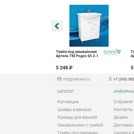
 умывальник
Купить
Тумба под умывальник
Купить
Т
 Соблазн 50 2-
Артель ТМ Родос 65 2-1
А
5 248 ₽
5
info@bath-ekb.ru
+7 (343) 38
КАТАЛОГ
ИНФОРМА
Коллекции
О проекте
Шкафы в ванную
Контакты
Комоды для ванной
Дизайн
Умывальники с тумбой
Доставка 
Тумбы под раковину
Скидки и 