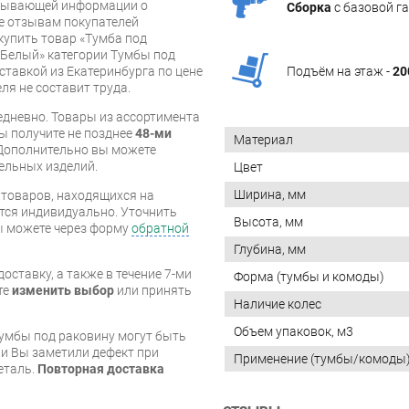
рпывающей информации о
Сборка
с базовой г
же отзывам покупателей
купить товар «Тумба под
 Белый» категории Тумбы под
ставкой из Екатеринбурга по цене
Подъём на этаж -
20
ля не составит труда.
дневно. Товары из ассортимента
вы получите не позднее
48-ми
Материал
Дополнительно вы можете
бельных изделий.
Цвет
Ширина, мм
я товаров, находящихся на
тся индивидуально. Уточнить
Высота, мм
вы можете через форму
обратной
Глубина, мм
оставку, а также в течение 7-ми
Форма (тумбы и комоды)
те
изменить выбор
или принять
Наличие колес
Объем упаковок, м3
тумбы под раковину могут быть
и Вы заметили дефект при
Применение (тумбы/комоды
еталь.
Повторная доставка