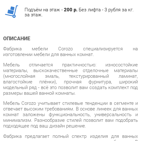
ОПИСАНИЕ
Фабрика мебели Corozo специализируется на
изготовлении мебели для ванных комнат.
Мебель отличается практичностью: износостойкие
материалы, выскокачественные отделочные материалы
(многослойная эмаль, текстурированный ламинат,
влагостойкие плёнки), прочная фурнитура, широкий
модельный ряд - всё это позволит вам создать комплект под
размеры вашей ванной комнаты.
Мебель Corozo учитывает стилевые тенденции в сегменте и
отвечает высоким требованиям. В основе линеек для ванных
комнат заложены функциональность, универсальность и
минимализм. Разнообразие стилей позволит вам подобрать
подходящее под ваш дизайн решение.
Фабрика предлагает полный спектр изделия для ванных
комнат от зеркал до корзин для белья. В
дизайне присутствуют два направления: классический и
современный. В основе первого – элементы классицизма,
прованса, ретро и кантри, второго – минимализм, сканди,
лофт.