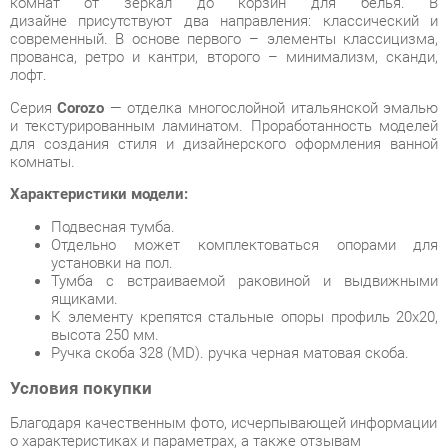
Серия
Corozo
— отделка многослойной итальянской эмалью
и текстурированным ламинатом. Проработанность моделей
для создания стиля и дизайнерского оформления ванной
комнаты.
Характеристики модели:
Подвесная тумба.
Отдельно может комплектоваться опорами для
установки на пол.
Тумба с встраиваемой раковиной и выдвижными
ящиками.
К элементу крепятся стальные опоры профиль 20х20,
высота 250 мм.
Ручка скоба 328 (MD). ручка черная матовая скоба.
Условия покупки
Благодаря качественным фото, исчерпывающей информации
о характеристиках и параметрах, а также отзывам
покупателей маркетплэйса «Ванная-Екатеринбург» купить
товар «Тумба навесная Corozo Corozo Форест 60 Z2 19834
Дуб Канзас» категории Умывальники с тумбой производства
Corozo с доставкой из Екатеринбурга по цене со скидкой и
гарантией от производителя не составит труда.