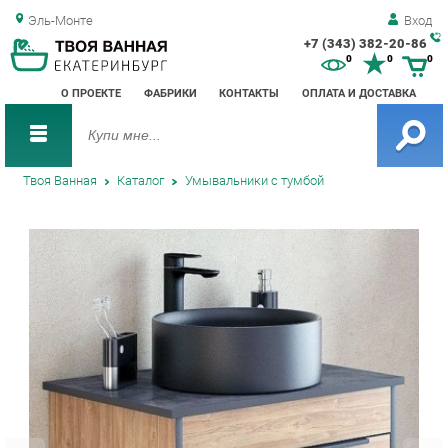
Эль-Монте
Вход
+7 (343) 382-20-86
Зак
0
0
0
обр
О ПРОЕКТЕ
ФАБРИКИ
КОНТАКТЫ
ОПЛАТА И ДОСТАВКА
зво
Твоя Ванная
Каталог
Умывальники с тумбой