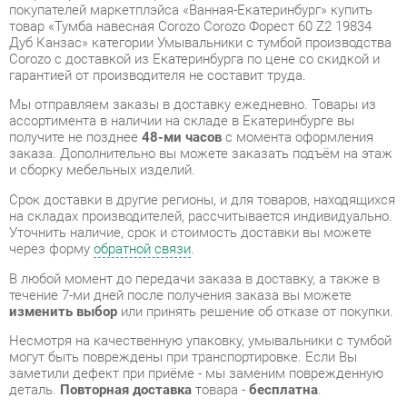
Мы отправляем заказы в доставку ежедневно. Товары из
ассортимента в наличии на складе в Екатеринбурге вы
получите не позднее
48-ми часов
с момента оформления
заказа. Дополнительно вы можете заказать подъём на этаж
и сборку мебельных изделий.
Срок доставки в другие регионы, и для товаров, находящихся
на складах производителей, рассчитывается индивидуально.
Уточнить наличие, срок и стоимость доставки вы можете
через форму
обратной связи
.
В любой момент до передачи заказа в доставку, а также в
течение 7-ми дней после получения заказа вы можете
изменить выбор
или принять решение об отказе от покупки.
Несмотря на качественную упаковку, умывальники с тумбой
могут быть повреждены при транспортировке. Если Вы
заметили дефект при приёме - мы заменим поврежденную
деталь.
Повторная доставка
товара -
бесплатна
.
На всю мебель категории Умывальники с тумбой
распространяется
гарантия 1 год
, а на некоторые модели – 2
года с момента приобретения.
Тумба навесная Corozo Corozo Форест 60 Z2 19834 Дуб
Канзас
- это качественное изделие производства
Corozo
,