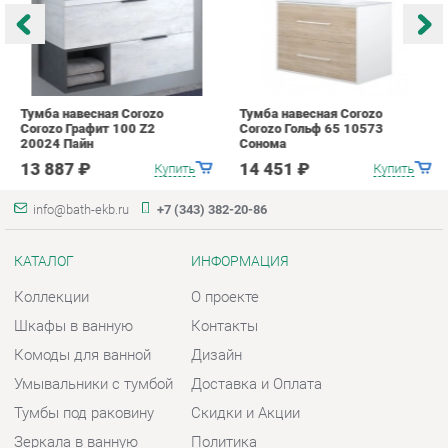
13 887 ₽
14 451 ₽
Купить
Купить
info@bath-ekb.ru
+7 (343) 382-20-86
КАТАЛОГ
ИНФОРМАЦИЯ
Коллекции
О проекте
Шкафы в ванную
Контакты
Комоды для ванной
Дизайн
Умывальники с тумбой
Доставка и Оплата
Тумбы под раковину
Скидки и Акции
Зеркала в ванную
Политика
Умывальники
Гарантия
Экраны
Помощь
ГОРОДА
КОНТАКТЫ
Весь мир
Шоурум и склад самовывоза