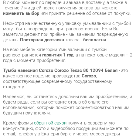
могут быть повреждены при транспортировке. Если Вы
заметили дефект при приёме - мы заменим поврежденную
деталь.
Повторная доставка
товара -
бесплатна
.
На всю мебель категории Умывальники с тумбой
распространяется
гарантия 1 год
, а на некоторые модели – 2
года с момента приобретения.
Тумба навесная Corozo Corozo Техас 80 12094 Белая
- это
качественное изделие производства
Corozo
,
соответствующее современному государственному
стандарту.
Надеемся, вы останетесь довольны вашим приобретением, и
будем рады, если вы оставите отзыв об опыте его
использования, который поможет сориентироваться нашим
будущим покупателям.
Кроме формы
обратной связи
получить развёрнутую
консультацию, фото и видеообзор продукции вы можете по
e-mail, телефону в Екатеринбурге и через мессенджеры
Telegram и WhatsApp.
Умывальники с тумбой также можно сравнить между собой
в нашем шоу-руме и купить Тумба навесная Corozo Corozo
Техас 80 12094 Белая, самостоятельно забрав его с нашего
центрального склада в г. Екатеринбург. Полный список