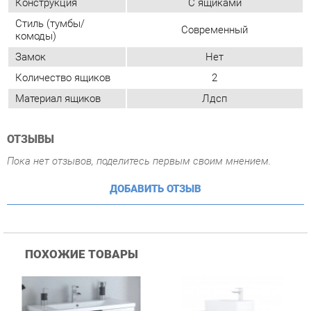
Материал ящиков
Лдсп
ОТЗЫВЫ
Пока нет отзывов, поделитесь первым своим мнением.
ДОБАВИТЬ ОТЗЫВ
ПОХОЖИЕ ТОВАРЫ
Тумба навесная Corozo
Тумба навесная Corozo
Т
Corozo Графит 100 Z2
Corozo Гольф 65 10573
C
20024 Пайн
Сонома
П