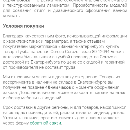
Условия покупки
Благодаря качественным фото, исчерпывающей информации
о характеристиках и параметрах, а также отзывам
покупателей маркетплэйса «Ванная-Екатеринбург» купить
товар «Тумба навесная Corozo Corozo Техас 80 12094 Белая»
категории Умывальники с тумбой производства Corozo с
доставкой из Екатеринбурга по цене со скидкой и гарантией
от производителя не составит труда.
Мы отправляем заказы в доставку ежедневно. Товары из
ассортимента в наличии на складе в Екатеринбурге вы
получите не позднее
48-ми часов
с момента оформления
заказа. Дополнительно вы можете заказать подъём на этаж
и сборку мебельных изделий.
Срок доставки в другие регионы, и для товаров, находящихся
на складах производителей, рассчитывается индивидуально.
Уточнить наличие, срок и стоимость доставки вы можете
через форму
обратной связи
.
В любой момент до передачи заказа в доставку, а также в
течение 7-ми дней после получения заказа вы можете
изменить выбор
или принять решение об отказе от покупки.
Несмотря на качественную упаковку, умывальники с тумбой