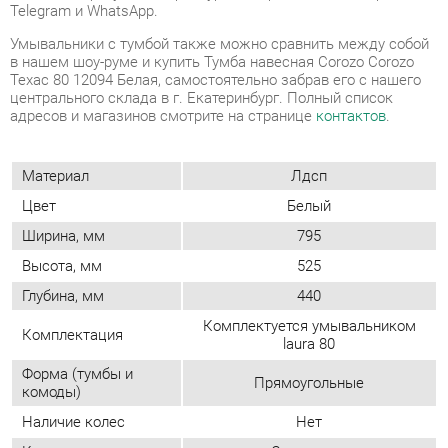
адресов и магазинов смотрите на странице
контактов
.
Материал
Лдсп
Цвет
Белый
Ширина, мм
795
Высота, мм
525
Глубина, мм
440
Комплектуется умывальником
Комплектация
laura 80
Форма (тумбы и
Прямоугольные
комоды)
Наличие колес
Нет
Конструкция
С ящиками
Стиль (тумбы/
Современный
комоды)
Замок
Нет
Количество ящиков
2