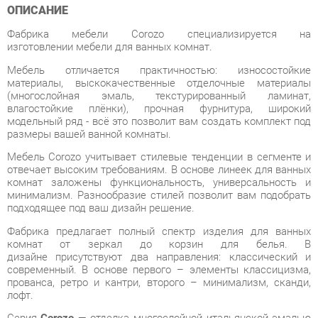
изготовлении мебели для ванных комнат.
Мебель отличается практичностью: износостойкие
материалы, выскокачественные отделочные материалы
(многослойная эмаль, текстурированный ламинат,
влагостойкие плёнки), прочная фурнитура, широкий
модельный ряд - всё это позволит вам создать комплект под
размеры вашей ванной комнаты.
Мебель Corozo учитывает стилевые тенденции в сегменте и
отвечает высоким требованиям. В основе линеек для ванных
комнат заложены функциональность, универсальность и
минимализм. Разнообразие стилей позволит вам подобрать
подходящее под ваш дизайн решение.
Фабрика предлагает полный спектр изделия для ванных
комнат от зеркал до корзин для белья. В
дизайне присутствуют два направления: классический и
современный. В основе первого – элементы классицизма,
прованса, ретро и кантри, второго – минимализм, сканди,
лофт.
Серия
Corozo
— отделка многослойной итальянской эмалью
и текстурированным ламинатом. Проработанность моделей
для создания стиля и дизайнерского оформления ванной
комнаты.