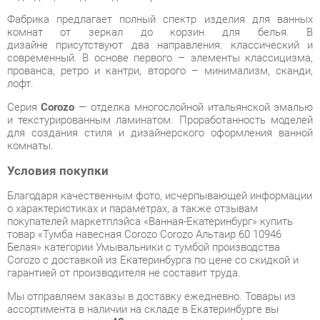
современный. В основе первого – элементы классицизма,
прованса, ретро и кантри, второго – минимализм, сканди,
лофт.
Серия
Corozo
— отделка многослойной итальянской эмалью
и текстурированным ламинатом. Проработанность моделей
для создания стиля и дизайнерского оформления ванной
комнаты.
Условия покупки
Благодаря качественным фото, исчерпывающей информации
о характеристиках и параметрах, а также отзывам
покупателей маркетплэйса «Ванная-Екатеринбург» купить
товар «Тумба навесная Corozo Corozo Альтаир 60 10946
Белая» категории Умывальники с тумбой производства
Corozo с доставкой из Екатеринбурга по цене со скидкой и
гарантией от производителя не составит труда.
Мы отправляем заказы в доставку ежедневно. Товары из
ассортимента в наличии на складе в Екатеринбурге вы
получите не позднее
48-ми часов
с момента оформления
заказа. Дополнительно вы можете заказать подъём на этаж
и сборку мебельных изделий.
Срок доставки в другие регионы, и для товаров, находящихся
на складах производителей, рассчитывается индивидуально.