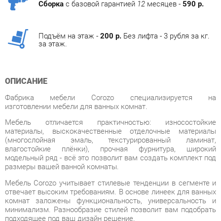
Подъём на этаж -
200 р.
Без лифта - 3 рубля за кг.
за этаж.
ОПИСАНИЕ
Фабрика мебели Corozo специализируется на
изготовлении мебели для ванных комнат.
Мебель отличается практичностью: износостойкие
материалы, выскокачественные отделочные материалы
(многослойная эмаль, текстурированный ламинат,
влагостойкие плёнки), прочная фурнитура, широкий
модельный ряд - всё это позволит вам создать комплект под
размеры вашей ванной комнаты.
Мебель Corozo учитывает стилевые тенденции в сегменте и
отвечает высоким требованиям. В основе линеек для ванных
комнат заложены функциональность, универсальность и
минимализм. Разнообразие стилей позволит вам подобрать
подходящее под ваш дизайн решение.
Фабрика предлагает полный спектр изделия для ванных
комнат от зеркал до корзин для белья. В
дизайне присутствуют два направления: классический и