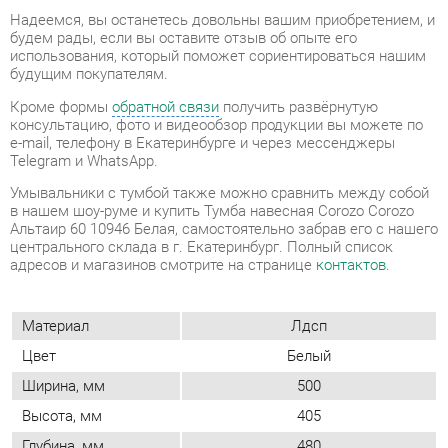
консультацию, фото и видеообзор продукции вы можете по
e-mail, телефону в Екатеринбурге и через мессенджеры
Telegram и WhatsApp.
Умывальники с тумбой также можно сравнить между собой
в нашем шоу-руме и купить Тумба навесная Corozo Corozo
Альтаир 60 10946 Белая, самостоятельно забрав его с нашего
центрального склада в г. Екатеринбург. Полный список
адресов и магазинов смотрите на странице
контактов
.
Материал
Лдсп
Цвет
Белый
Ширина, мм
500
Высота, мм
405
Глубина, мм
480
В комплект входит умывальник
Комплектация
alice 58
Форма (тумбы и
Прямоугольные
комоды)
Наличие колес
Нет