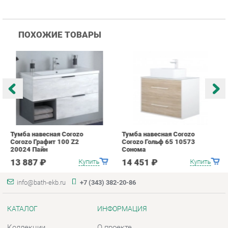
Тумба навесная Corozo
Тумба навесная Corozo
Т
Corozo Графит 100 Z2
Corozo Гольф 65 10573
C
20024 Пайн
Сонома
П
13 887 ₽
14 451 ₽
Купить
Купить
info@bath-ekb.ru
+7 (343) 382-20-86
КАТАЛОГ
ИНФОРМАЦИЯ
Коллекции
О проекте
Шкафы в ванную
Контакты
Комоды для ванной
Дизайн
Умывальники с тумбой
Доставка и Оплата
Тумбы под раковину
Скидки и Акции
Зеркала в ванную
Политика