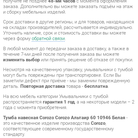
Уточнить наличие, срок и стоимость доставки вы можете
через форму
обратной связи
.
В любой момент до передачи заказа в доставку, а также в
течение 7-ми дней после получения заказа вы можете
изменить выбор
или принять решение об отказе от покупки.
Несмотря на качественную упаковку, умывальники с тумбой
могут быть повреждены при транспортировке. Если Вы
заметили дефект при приёме - мы заменим поврежденную
деталь.
Повторная доставка
товара -
бесплатна
.
На всю мебель категории Умывальники с тумбой
распространяется
гарантия 1 год
, а на некоторые модели – 2
года с момента приобретения.
Тумба навесная Corozo Corozo Альтаир 60 10946 Белая
-
это качественное изделие производства
Corozo
,
соответствующее современному государственному
стандарту.
Надеемся, вы останетесь довольны вашим приобретением, и
будем рады, если вы оставите отзыв об опыте его
использования, который поможет сориентироваться нашим
будущим покупателям.
Кроме формы
обратной связи
получить развёрнутую