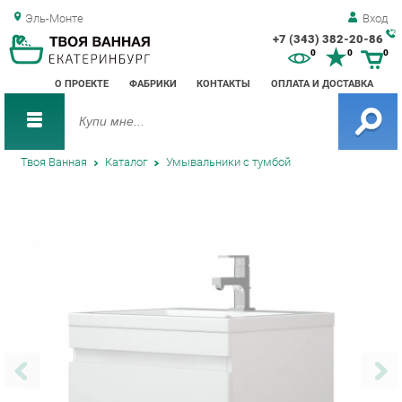
Эль-Монте
Вход
+7 (343) 382-20-86
Зак
0
0
0
обр
О ПРОЕКТЕ
ФАБРИКИ
КОНТАКТЫ
ОПЛАТА И ДОСТАВКА
зво
Твоя Ванная
Каталог
Умывальники с тумбой