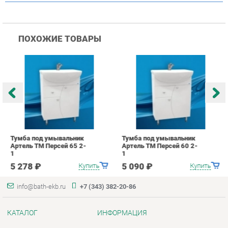
Тумба под умывальник
Тумба под умывальник
Т
Артель ТМ Персей 65 2-
Артель ТМ Персей 60 2-
А
1
1
1
5 278 ₽
5 090 ₽
Купить
Купить
info@bath-ekb.ru
+7 (343) 382-20-86
КАТАЛОГ
ИНФОРМАЦИЯ
Коллекции
О проекте
Шкафы в ванную
Контакты
Комоды для ванной
Дизайн
Умывальники с тумбой
Доставка и Оплата
Тумбы под раковину
Скидки и Акции