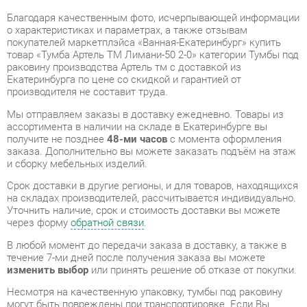
товар «Тумба Артель ТМ Лимани-50 2-0» категории Тумбы под
раковину производства Артель тм с доставкой из
Екатеринбурга по цене со скидкой и гарантией от
производителя не составит труда.
Мы отправляем заказы в доставку ежедневно. Товары из
ассортимента в наличии на складе в Екатеринбурге вы
получите не позднее
48-ми часов
с момента оформления
заказа. Дополнительно вы можете заказать подъём на этаж
и сборку мебельных изделий.
Срок доставки в другие регионы, и для товаров, находящихся
на складах производителей, рассчитывается индивидуально.
Уточнить наличие, срок и стоимость доставки вы можете
через форму
обратной связи
.
В любой момент до передачи заказа в доставку, а также в
течение 7-ми дней после получения заказа вы можете
изменить выбор
или принять решение об отказе от покупки.
Несмотря на качественную упаковку, тумбы под раковину
могут быть повреждены при транспортировке. Если Вы
заметили дефект при приёме - мы заменим поврежденную
деталь.
Повторная доставка
товара -
бесплатна
.
На всю мебель категории Тумбы под раковину
распространяется
гарантия 1 год
, а на некоторые модели – 2