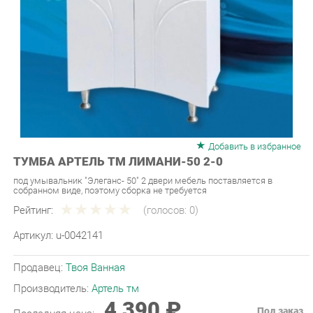
Добавить в избранное
ТУМБА АРТЕЛЬ ТМ ЛИМАНИ-50 2-0
под умывальник "Элеганс- 50" 2 двери мебель поставляется в
собранном виде, поэтому сборка не требуется
Рейтинг:
(голосов:
0
)
Артикул:
u-0042141
Продавец:
Твоя Ванная
Производитель:
Артель тм
4 390 ₽
Под заказ
Последняя цена: