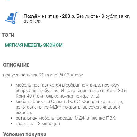
за этаж.
ТЭГИ
МЯГКАЯ МЕБЕЛЬ ЭКОНОМ
ОПИСАНИЕ
под умывальник "Элеганс- 50" 2 двери
мебель поставляется в собранном виде, поэтому
сборка не требуется. Исключение- пеналы Крит 30 и
Крит 40 (Там только ножки прикрутить)
мебель Олимп и Олимп-ЛЮКС. Фасады крашеные,
изготовлены из МДФ, покрыты высокоглянцевой
эмалью.
остальная мебель- фасады МДФ в пленке ПВХ.
гарантия 18 месяцев
Условия покупки
Благодаря качественным фото, исчерпывающей информации
о характеристиках и параметрах, а также отзывам
покупателей маркетплэйса «Ванная-Екатеринбург» купить