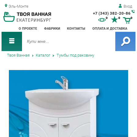
Эль-Монте
Вход
+7 (343) 382-20-86
Зак
0
0
0
обр
О ПРОЕКТЕ
ФАБРИКИ
КОНТАКТЫ
ОПЛАТА И ДОСТАВКА
зво
Твоя Ванная
Каталог
Тумбы под раковину