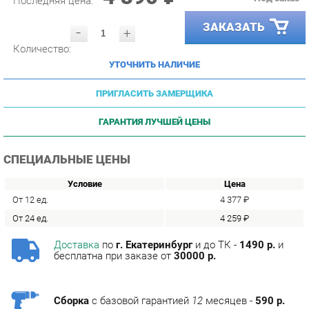
ЗАКАЗАТЬ
-
+
Количество:
УТОЧНИТЬ НАЛИЧИЕ
ПРИГЛАСИТЬ ЗАМЕРЩИКА
ГАРАНТИЯ ЛУЧШЕЙ ЦЕНЫ
СПЕЦИАЛЬНЫЕ ЦЕНЫ
Условие
Цена
От 12 ед.
4 377 ₽
От 24 ед.
4 259 ₽
Доставка
по
г. Екатеринбург
и до ТК -
1490 р.
и
бесплатна при заказе от
30000 р.
Сборка
с базовой гарантией
12
месяцев -
590 р.
Подъём на этаж -
200 р.
Без лифта - 3 рубля за кг.