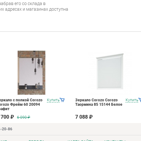
абрав его со склада в
их адресах и магазинах доступна
еркало с полкой Corozo
Купить
Зеркало Corozo Corozo
Купить
orozo Фрейм 60 20094
Таормина 85 15144 Белое
рафит
 700 ₽
7 088 ₽
6 090
₽
2-20-86