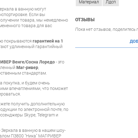
Материал
Лдсп
Зеркала в ванную могут
нспортировке. Если вы
ОТЗЫВЫ
олучении товара, мы немедленно
мененного товара для вас
Пока нет отзывов, поделитесь
ную покрываются
гарантией на 1
ДОБ
агают удлиненный гарантийный
РИВЕР Венге/Сосна Лоредо
- это
овленный
Маг-ривер
,
рственным стандартам.
 покупка, и будем очень
оими впечатлениями, что поможет
ироваться.
ожете получить дополнительную
дукции по электронной почте, по
ессенджеры Skype, Telegram и
 Зеркала в ванную в нашем шоу-
калом ПЗ800 "Ника" МАГ-РИВЕР