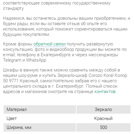
будущим покупателям.
Кроме формы
обратной связи
получить развёрнутую
консультацию, фото и видеообзор продукции вы можете по
e-mail, телефону в Екатеринбурге и через мессенджеры
Telegram и WhatsApp.
Шкафы в ванную также можно сравнить между собой в
нашем шоу-руме и купить Зеркало-шкаф Corozo Koral Колор
50 9771 Красный, самостоятельно забрав его с нашего
центрального склада в г. Екатеринбург. Полный список
адресов и магазинов смотрите на странице
контактов
.
Материал
Зеркало
Цвет
Красный
Ширина, мм
500
Высота, мм
700
Глубина, мм
150
Расположение
Настенный
Комплектация (шкафы и
Зеркало
стеллажи)