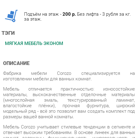
за этаж.
ТЭГИ
МЯГКАЯ МЕБЕЛЬ ЭКОНОМ
ОПИСАНИЕ
Фабрика мебели Corozo специализируется на
изготовлении мебели для ванных комнат.
Мебель отличается практичностью: износостойкие
материалы, выскокачественные отделочные материалы
(многослойная эмаль, текстурированный ламинат,
влагостойкие плёнки), прочная фурнитура, широкий
модельный ряд - всё это позволит вам создать комплект под
размеры вашей ванной комнаты.
Мебель Corozo учитывает стилевые тенденции в сегменте и
отвечает высоким требованиям. В основе линеек для ванных
комнат заложены функциональность, универсальность и
минимализм. Разнообразие стилей позволит вам подобрать
подходящее под ваш дизайн решение.
Фабрика предлагает полный спектр изделия для ванных