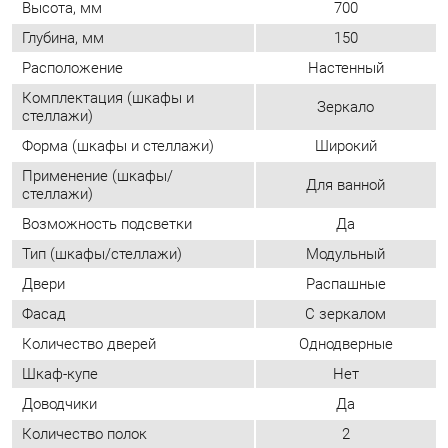
Форма (шкафы и стеллажи)
Широкий
Применение (шкафы/
Для ванной
стеллажи)
Возможность подсветки
Да
Тип (шкафы/стеллажи)
Модульный
Двери
Распашные
Фасад
С зеркалом
Количество дверей
Однодверные
Шкаф-купе
Нет
Доводчики
Да
Количество полок
2
Определяется при
Направление открытия двери
сборке
ОТЗЫВЫ
Пока нет отзывов, поделитесь первым своим мнением.