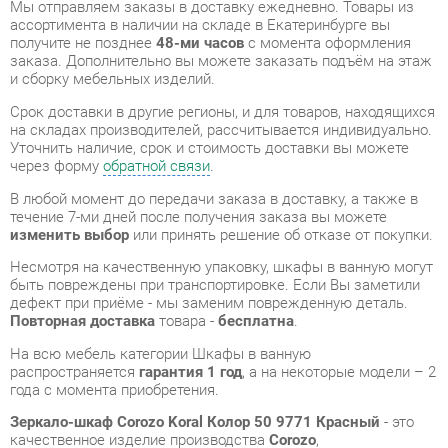
Срок доставки в другие регионы, и для товаров, находящихся
на складах производителей, рассчитывается индивидуально.
Уточнить наличие, срок и стоимость доставки вы можете
через форму
обратной связи
.
В любой момент до передачи заказа в доставку, а также в
течение 7-ми дней после получения заказа вы можете
изменить выбор
или принять решение об отказе от покупки.
Несмотря на качественную упаковку, шкафы в ванную могут
быть повреждены при транспортировке. Если Вы заметили
дефект при приёме - мы заменим поврежденную деталь.
Повторная доставка
товара -
бесплатна
.
На всю мебель категории Шкафы в ванную
распространяется
гарантия 1 год
, а на некоторые модели – 2
года с момента приобретения.
Зеркало-шкаф Corozo Koral Колор 50 9771 Красный
- это
качественное изделие производства
Corozo
,
соответствующее современному государственному
стандарту.
Надеемся, вы останетесь довольны вашим приобретением, и
будем рады, если вы оставите отзыв об опыте его
использования, который поможет сориентироваться нашим