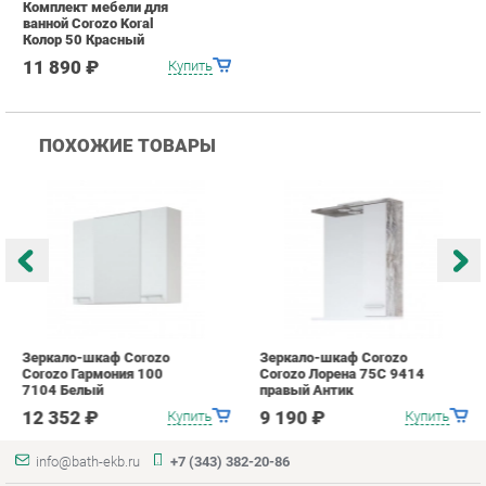
Зеркало-шкаф Corozo
Зеркало-шкаф Corozo
З
Corozo Гармония 100
Corozo Лорена 75С 9414
K
7104 Белый
правый Антик
С
12 352 ₽
9 190 ₽
Купить
Купить
info@bath-ekb.ru
+7 (343) 382-20-86
КАТАЛОГ
ИНФОРМАЦИЯ
Коллекции
О проекте
Шкафы в ванную
Контакты
Комоды для ванной
Дизайн
Умывальники с тумбой
Доставка и Оплата
Тумбы под раковину
Скидки и Акции