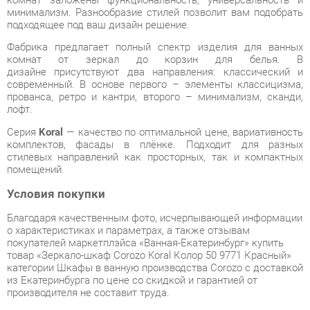
комнат от зеркал до корзин для белья. В
дизайне присутствуют два направления: классический и
современный. В основе первого – элементы классицизма,
прованса, ретро и кантри, второго – минимализм, сканди,
лофт.
Серия
Koral
— качество по оптимальной цене, вариативность
комплектов, фасады в плёнке. Подходит для разных
стилевых направлений как просторных, так и компактных
помещений.
Условия покупки
Благодаря качественным фото, исчерпывающей информации
о характеристиках и параметрах, а также отзывам
покупателей маркетплэйса «Ванная-Екатеринбург» купить
товар «Зеркало-шкаф Corozo Koral Колор 50 9771 Красный»
категории Шкафы в ванную производства Corozo с доставкой
из Екатеринбурга по цене со скидкой и гарантией от
производителя не составит труда.
Мы отправляем заказы в доставку ежедневно. Товары из
ассортимента в наличии на складе в Екатеринбурге вы
получите не позднее
48-ми часов
с момента оформления
заказа. Дополнительно вы можете заказать подъём на этаж
и сборку мебельных изделий.