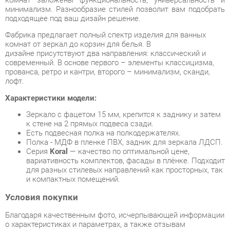
комнат от зеркал до корзин для белья. В
дизайне присутствуют два направления: классический и
современный. В основе первого – элементы классицизма,
прованса, ретро и кантри, второго – минимализм, сканди,
лофт.
Характеристики модели:
Зеркало с фацетом 15 мм, крепится к заднику и затем
к стене на 2 прямых подвеса сзади.
Есть подвесная полка на полкодержателях.
Полка - МДФ в пленке ПВХ, задник для зеркала ЛДСП.
Серия
Koral
— качество по оптимальной цене,
вариативность комплектов, фасады в плёнке. Подходит
для разных стилевых направлений как просторных, так
и компактных помещений.
Условия покупки
Благодаря качественным фото, исчерпывающей информации
о характеристиках и параметрах, а также отзывам
покупателей маркетплэйса «Ванная-Екатеринбург» купить
товар «Зеркало с полкой Corozo Koral Мирэль 60 10395
Белое» категории Зеркала в ванную производства Corozo с
доставкой из Екатеринбурга по цене со скидкой и гарантией
от производителя не составит труда.