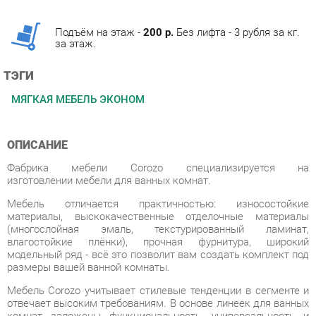
за этаж.
ТЭГИ
МЯГКАЯ МЕБЕЛЬ ЭКОНОМ
ОПИСАНИЕ
Фабрика мебели Corozo специализируется на
изготовлении мебели для ванных комнат.
Мебель отличается практичностью: износостойкие
материалы, выскокачественные отделочные материалы
(многослойная эмаль, текстурированный ламинат,
влагостойкие плёнки), прочная фурнитура, широкий
модельный ряд - всё это позволит вам создать комплект под
размеры вашей ванной комнаты.
Мебель Corozo учитывает стилевые тенденции в сегменте и
отвечает высоким требованиям. В основе линеек для ванных
комнат заложены функциональность, универсальность и
минимализм. Разнообразие стилей позволит вам подобрать
подходящее под ваш дизайн решение.
Фабрика предлагает полный спектр изделия для ванных