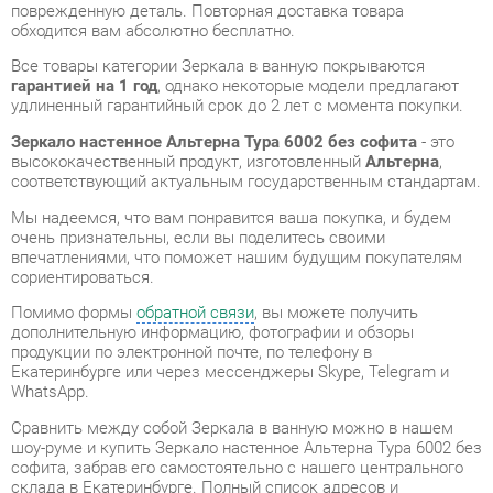
гарантией на 1 год
, однако некоторые модели предлагают
удлиненный гарантийный срок до 2 лет с момента покупки.
Зеркало настенное Альтерна Тура 6002 без софита
- это
высококачественный продукт, изготовленный
Альтерна
,
соответствующий актуальным государственным стандартам.
Мы надеемся, что вам понравится ваша покупка, и будем
очень признательны, если вы поделитесь своими
впечатлениями, что поможет нашим будущим покупателям
сориентироваться.
Помимо формы
обратной связи
, вы можете получить
дополнительную информацию, фотографии и обзоры
продукции по электронной почте, по телефону в
Екатеринбурге или через мессенджеры Skype, Telegram и
WhatsApp.
Cравнить между собой Зеркала в ванную можно в нашем
шоу-руме и купить Зеркало настенное Альтерна Тура 6002 без
софита, забрав его самостоятельно с нашего центрального
склада в Екатеринбурге. Полный список адресов и
магазинов смотрите на странице
контактов
.
Материал
Мдф