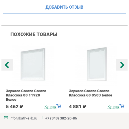
ПОХОЖИЕ ТОВАРЫ
Зеркало Corozo Corozo
Зеркало Corozo Corozo
З
Классика 80 11920
Классика 60 8583 Белое
К
Белое
Б
5 462 ₽
4 881 ₽
Купить
Купить
info@bath-ekb.ru
+7 (343) 382-20-86
КАТАЛОГ
ИНФОРМАЦИЯ
Коллекции
О проекте
Шкафы в ванную
Контакты
Комоды для ванной
Дизайн