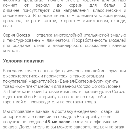
лофт.
Серия
Corozo
— отделка многослойной итальянской эмалью
и текстурированным ламинатом. Проработанность моделей
для создания стиля и дизайнерского оформления ванной
комнаты.
Условия покупки
Благодаря качественным фото, исчерпывающей информации
о характеристиках и параметрах, а также отзывам
покупателей маркетплэйса «Ванная-Екатеринбург» купить
товар «Комплект мебели для ванной Corozo Corozo Лорена
75 Лайн» категории Готовые комплекты производства Corozo
с доставкой из Екатеринбурга по цене со скидкой и
гарантией от производителя не составит труда.
Мы отправляем заказы в доставку ежедневно. Товары из
ассортимента в наличии на складе в Екатеринбурге вы
получите не позднее
48-ми часов
с момента оформления
заказа. Дополнительно вы можете заказать подъём на этаж
и сборку мебельных изделий.
Срок доставки в другие регионы, и для товаров, находящихся
на складах производителей, рассчитывается индивидуально.
Уточнить наличие, срок и стоимость доставки вы можете