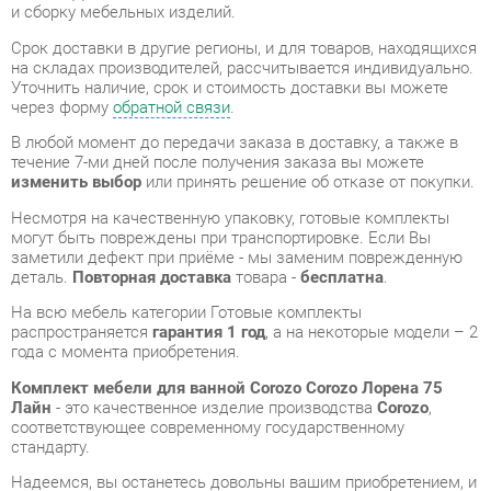
через форму
обратной связи
.
В любой момент до передачи заказа в доставку, а также в
течение 7-ми дней после получения заказа вы можете
изменить выбор
или принять решение об отказе от покупки.
Несмотря на качественную упаковку, готовые комплекты
могут быть повреждены при транспортировке. Если Вы
заметили дефект при приёме - мы заменим поврежденную
деталь.
Повторная доставка
товара -
бесплатна
.
На всю мебель категории Готовые комплекты
распространяется
гарантия 1 год
, а на некоторые модели – 2
года с момента приобретения.
Комплект мебели для ванной Corozo Corozo Лорена 75
Лайн
- это качественное изделие производства
Corozo
,
соответствующее современному государственному
стандарту.
Надеемся, вы останетесь довольны вашим приобретением, и
будем рады, если вы оставите отзыв об опыте его
использования, который поможет сориентироваться нашим
будущим покупателям.
Кроме формы
обратной связи
получить развёрнутую
консультацию, фото и видеообзор продукции вы можете по