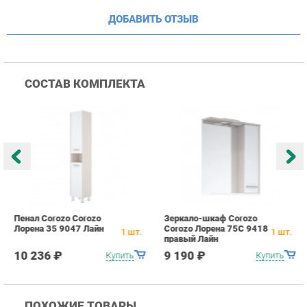
Пенал Corozo Corozo
Зеркало-шкаф Corozo
Т
Лорена 35 9047 Лайн
Corozo Лорена 75С 9418
Л
1
шт.
1
шт.
правый Лайн
10 236 ₽
9 190 ₽
Купить
Купить
ПОХОЖИЕ ТОВАРЫ