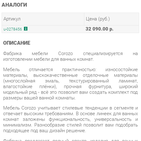
Артикул
Цена (руб.)
32 090.00 р.
u-0278456
ОПИСАНИЕ
Фабрика мебели Corozo специализируется на
изготовлении мебели для ванных комнат.
Мебель отличается практичностью: износостойкие
материалы, выскокачественные отделочные материалы
(многослойная эмаль, текстурированный ламинат,
влагостойкие плёнки), прочная фурнитура, широкий
модельный ряд - всё это позволит вам создать комплект под
размеры вашей ванной комнаты.
Мебель Corozo учитывает стилевые тенденции в сегменте и
отвечает высоким требованиям. В основе линеек для ванных
комнат заложены функциональность, универсальность и
минимализм. Разнообразие стилей позволит вам подобрать
подходящее под ваш дизайн решение.
Фабрика предлагает полный спектр изделия для ванных
комнат от зеркал до корзин для белья. В
дизайне присутствуют два направления: классический и
современный. В основе первого – элементы классицизма,
прованса, ретро и кантри, второго – минимализм, сканди,