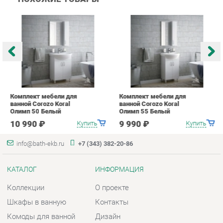
Комплект мебели для
Комплект мебели для
К
ванной Corozo Koral
ванной Corozo Koral
в
Олимп 50 Белый
Олимп 55 Белый
О
10 990 ₽
9 990 ₽
Купить
Купить
info@bath-ekb.ru
+7 (343) 382-20-86
КАТАЛОГ
ИНФОРМАЦИЯ
Коллекции
О проекте
Шкафы в ванную
Контакты
Комоды для ванной
Дизайн
Умывальники с тумбой
Доставка и Оплата
Тумбы под раковину
Скидки и Акции
Зеркала в ванную
Политика
Умывальники
Гарантия
Экраны
Помощь