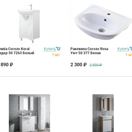
умба Corozo Koral
Купить
Раковина Corozo Rosa
Купить
идер 50 7263 Белый
Уют 50 377 Белая
1
шт.
1
ш
 890 ₽
2 300 ₽
2 590
₽