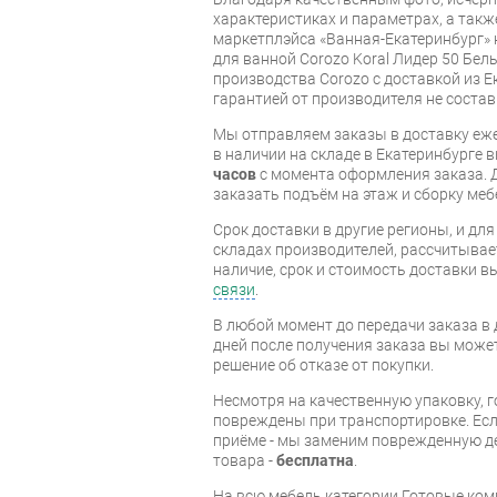
характеристиках и параметрах, а так
маркетплэйса «Ванная-Екатеринбург» 
для ванной Corozo Koral Лидер 50 Бе
производства Corozo с доставкой из Е
гарантией от производителя не состав
Мы отправляем заказы в доставку еже
в наличии на складе в Екатеринбурге 
часов
с момента оформления заказа. 
заказать подъём на этаж и сборку ме
Срок доставки в другие регионы, и дл
складах производителей, рассчитывае
наличие, срок и стоимость доставки 
связи
.
В любой момент до передачи заказа в д
дней после получения заказа вы може
решение об отказе от покупки.
Несмотря на качественную упаковку, 
повреждены при транспортировке. Есл
приёме - мы заменим поврежденную д
товара -
бесплатна
.
На всю мебель категории Готовые ко