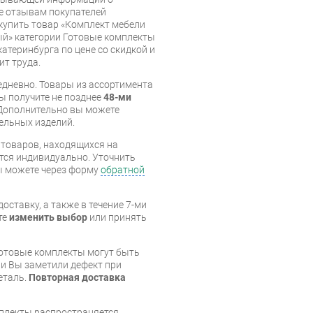
же отзывам покупателей
купить товар «Комплект мебели
лый» категории Готовые комплекты
катеринбурга по цене со скидкой и
ит труда.
дневно. Товары из ассортимента
вы получите не позднее
48-ми
Дополнительно вы можете
бельных изделий.
я товаров, находящихся на
тся индивидуально. Уточнить
вы можете через форму
обратной
оставку, а также в течение 7-ми
те
изменить выбор
или принять
готовые комплекты могут быть
и Вы заметили дефект при
еталь.
Повторная доставка
мплекты распространяется