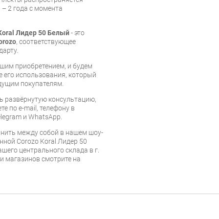
 – 2 года с момента
Koral Лидер 50 Белый
- это
orozo
, соответствующее
дарту.
шим приобретением, и будем
е его использования, который
дущим покупателям.
ь развёрнутую консультацию,
е по e-mail, телефону в
legram и WhatsApp.
нить между собой в нашем шоу-
нной Corozo Koral Лидер 50
ашего центрального склада в г.
 и магазинов смотрите на