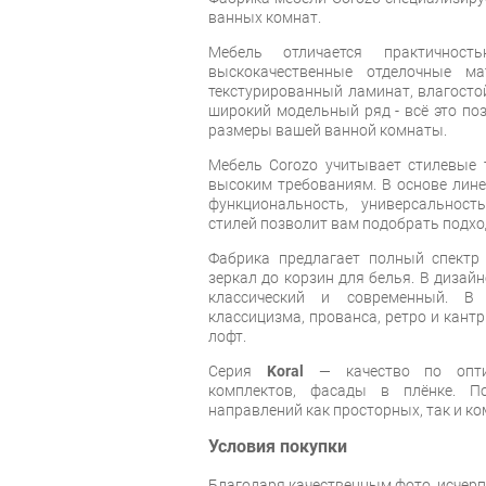
ванных комнат.
Мебель отличается практичность
выскокачественные отделочные ма
текстурированный ламинат, влагостой
широкий модельный ряд - всё это по
размеры вашей ванной комнаты.
Мебель Corozo учитывает стилевые т
высоким требованиям. В основе лин
функциональность, универсальност
стилей позволит вам подобрать подхо
Фабрика предлагает полный спектр
зеркал до корзин для белья. В дизай
классический и современный. В
классицизма, прованса, ретро и кантр
лофт.
Серия
Koral
— качество по оптим
комплектов, фасады в плёнке. П
направлений как просторных, так и к
Условия покупки
Благодаря качественным фото, исче