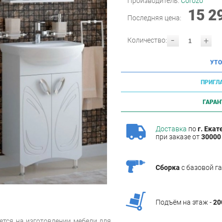
Производитель:
Corozo
15 2
Последняя цена:
-
+
Количество:
УТО
ПРИГЛ
ГАРАН
Доставка
по
г. Екат
при заказе от
30000 
Сборка
с базовой г
Подъём на этаж -
20
ется на изготовлении мебели для