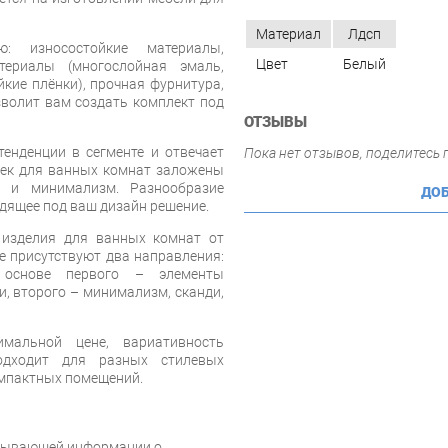
Материал
Лдсп
ю: износостойкие материалы,
Цвет
Белый
териалы (многослойная эмаль,
кие плёнки), прочная фурнитура,
зволит вам создать комплект под
ОТЗЫВЫ
енденции в сегменте и отвечает
Пока нет отзывов, поделитесь
еек для ванных комнат заложены
ь и минимализм. Разнообразие
ДОБ
дящее под ваш дизайн решение.
 изделия для ванных комнат от
не присутствуют два направления:
 основе первого – элементы
и, второго – минимализм, сканди,
альной цене, вариативность
одходит для разных стилевых
омпактных помещений.
рпывающей информации о