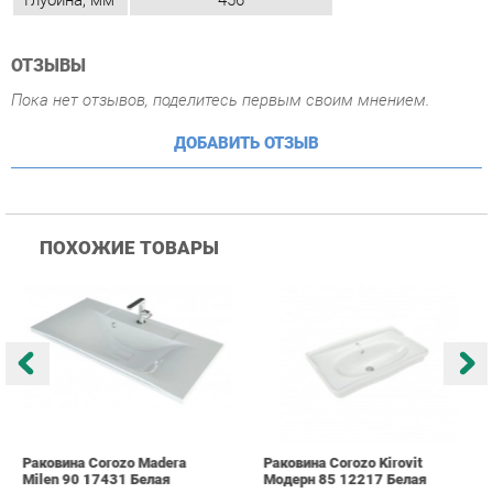
ПОХОЖИЕ ТОВАРЫ
Раковина Corozo Madera
Раковина Corozo Kirovit
Р
Milen 90 17431 Белая
Модерн 85 12217 Белая
Э
10 690 ₽
7 513 ₽
Купить
Купить
info@bath-ekb.ru
+7 (343) 382-20-86
КАТАЛОГ
ИНФОРМАЦИЯ