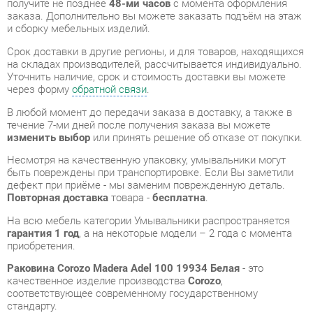
Уточнить наличие, срок и стоимость доставки вы можете
через форму
обратной связи
.
В любой момент до передачи заказа в доставку, а также в
течение 7-ми дней после получения заказа вы можете
изменить выбор
или принять решение об отказе от покупки.
Несмотря на качественную упаковку, умывальники могут
быть повреждены при транспортировке. Если Вы заметили
дефект при приёме - мы заменим поврежденную деталь.
Повторная доставка
товара -
бесплатна
.
На всю мебель категории Умывальники распространяется
гарантия 1 год
, а на некоторые модели – 2 года с момента
приобретения.
Раковина Corozo Madera Adel 100 19934 Белая
- это
качественное изделие производства
Corozo
,
соответствующее современному государственному
стандарту.
Надеемся, вы останетесь довольны вашим приобретением, и
будем рады, если вы оставите отзыв об опыте его
использования, который поможет сориентироваться нашим
будущим покупателям.
Кроме формы
обратной связи
получить развёрнутую