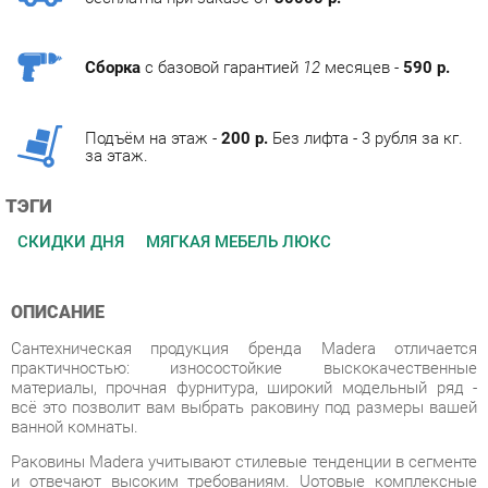
Сборка
с базовой гарантией
12
месяцев -
590 р.
Подъём на этаж -
200 р.
Без лифта - 3 рубля за кг.
за этаж.
ТЭГИ
СКИДКИ ДНЯ
МЯГКАЯ МЕБЕЛЬ ЛЮКС
ОПИСАНИЕ
Сантехническая продукция бренда Madera отличается
практичностью: износостойкие выскокачественные
материалы, прочная фурнитура, широкий модельный ряд -
всё это позволит вам выбрать раковину под размеры вашей
ванной комнаты.
Раковины Madera учитывают стилевые тенденции в сегменте
и отвечают высоким требованиям. Uотовые комплексные
решения для ванных комнат сочетают в себе
функциональность, удобство, высокое качество и
актуальный дизайн. В основе линеек для ванных комнат
заложены функциональность, универсальность и