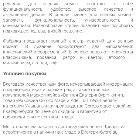
минимализм. Разнообразие стилей позволит вам подобрать
подходящее под ваш дизайн решение.
Фабрика предлагает полный спектр изделий для ванных
комнат. В дизайне присутствуют два направления:
классический и современный. В основе первого – элементы
классицизма, прованса, ретро и кантри, второго –
минимализм, сканди, лофт.
Условия покупки
Благодаря качественным фото, исчерпывающей информации
о характеристиках и параметрах, а также отзывам
покупателей маркетплэйса «Ванная-Екатеринбург» купить
товар «Раковина Corozo Madera Adel 100 19934 Белая»
категории Умывальники производства Corozo с доставкой из
Екатеринбурга по цене со скидкой и гарантией от
производителя не составит труда.
Мы отправляем заказы в доставку ежедневно. Товары из
ассортимента в наличии на складе в Екатеринбурге вы
получите не позднее
48-ми часов
с момента оформления
заказа. Дополнительно вы можете заказать подъём на этаж
и сборку мебельных изделий.
Срок доставки в другие регионы, и для товаров, находящихся
на складах производителей, рассчитывается индивидуально.