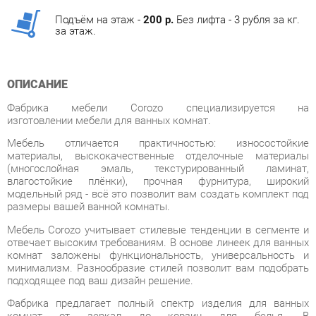
ОПИСАНИЕ
Фабрика мебели Corozo специализируется на
изготовлении мебели для ванных комнат.
Мебель отличается практичностью: износостойкие
материалы, выскокачественные отделочные материалы
(многослойная эмаль, текстурированный ламинат,
влагостойкие плёнки), прочная фурнитура, широкий
модельный ряд - всё это позволит вам создать комплект под
размеры вашей ванной комнаты.
Мебель Corozo учитывает стилевые тенденции в сегменте и
отвечает высоким требованиям. В основе линеек для ванных
комнат заложены функциональность, универсальность и
минимализм. Разнообразие стилей позволит вам подобрать
подходящее под ваш дизайн решение.
Фабрика предлагает полный спектр изделия для ванных
комнат от зеркал до корзин для белья. В
дизайне присутствуют два направления: классический и
современный. В основе первого – элементы классицизма,
прованса, ретро и кантри, второго – минимализм, сканди,
лофт.