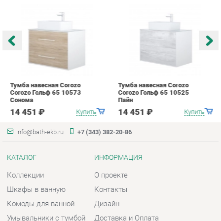
Тумба навесная Corozo
Тумба навесная Corozo
Т
Corozo Гольф 65 10573
Corozo Гольф 65 10525
C
Сонома
Пайн
А
14 451 ₽
14 451 ₽
Купить
Купить
info@bath-ekb.ru
+7 (343) 382-20-86
КАТАЛОГ
ИНФОРМАЦИЯ
Коллекции
О проекте
Шкафы в ванную
Контакты
Комоды для ванной
Дизайн
Умывальники с тумбой
Доставка и Оплата
Тумбы под раковину
Скидки и Акции
Зеркала в ванную
Политика
Умывальники
Гарантия
Экраны
Помощь
ГОРОДА
КОНТАКТЫ