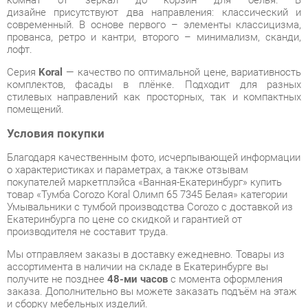
Серия
Koral
— качество по оптимальной цене, вариативность
комплектов, фасады в плёнке. Подходит для разных
стилевых направлений как просторных, так и компактных
помещений.
Условия покупки
Благодаря качественным фото, исчерпывающей информации
о характеристиках и параметрах, а также отзывам
покупателей маркетплэйса «Ванная-Екатеринбург» купить
товар «Тумба Corozo Koral Олимп 65 7345 Белая» категории
Умывальники с тумбой производства Corozo с доставкой из
Екатеринбурга по цене со скидкой и гарантией от
производителя не составит труда.
Мы отправляем заказы в доставку ежедневно. Товары из
ассортимента в наличии на складе в Екатеринбурге вы
получите не позднее
48-ми часов
с момента оформления
заказа. Дополнительно вы можете заказать подъём на этаж
и сборку мебельных изделий.
Срок доставки в другие регионы, и для товаров, находящихся
на складах производителей, рассчитывается индивидуально.
Уточнить наличие, срок и стоимость доставки вы можете
через форму
обратной связи
.