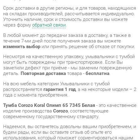
В любой момент до передачи заказа в доставку, а также в
течение 7-ми дней после получения заказа вы можете
изменить выбор
или принять решение об отказе от покупки.
Несмотря на качественную упаковку, умывальники с тумбой
могут быть повреждены при транспортировке. Если Вы
заметили дефект при приёме - мы заменим поврежденную
деталь.
Повторная доставка
товара -
бесплатна
.
На всю мебель категории Умывальники с тумбой
распространяется
гарантия 1 год
, а на некоторые модели – 2
года с момента приобретения.
Тумба Corozo Koral Олимп 65 7345 Белая
- это качественное
изделие производства
Corozo
, соответствующее
современному государственному стандарту.
Надеемся, вы останетесь довольны вашим приобретением, и
будем рады, если вы оставите отзыв об опыте его
использования, который поможет сориентироваться нашим
будущим покупателям.
Кроме формы
обратной связи
получить развёрнутую
консультацию, фото и видеообзор продукции вы можете по
e-mail, телефону в Екатеринбурге и через мессенджеры
Telegram и WhatsApp.