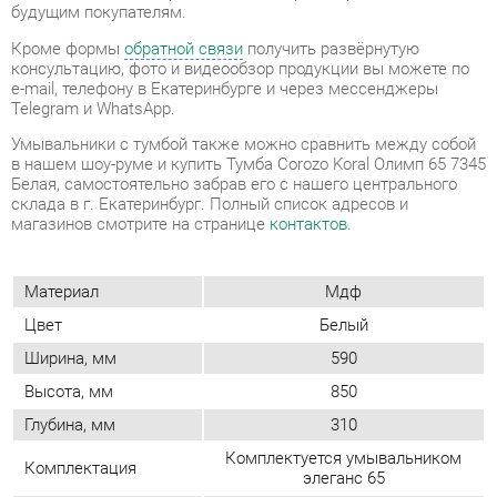
Умывальники с тумбой также можно сравнить между собой
в нашем шоу-руме и купить Тумба Corozo Koral Олимп 65 7345
Белая, самостоятельно забрав его с нашего центрального
склада в г. Екатеринбург. Полный список адресов и
магазинов смотрите на странице
контактов
.
Материал
Мдф
Цвет
Белый
Ширина, мм
590
Высота, мм
850
Глубина, мм
310
Комплектуется умывальником
Комплектация
элеганс 65
Форма (тумбы и
Прямоугольные
комоды)
Наличие колес
Нет
Конструкция
С дверцами
Стиль (тумбы/
Современный