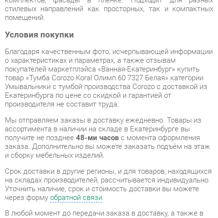
Благодаря качественным фото, исчерпывающей информации
о характеристиках и параметрах, а также отзывам
покупателей маркетплэйса «Ванная-Екатеринбург» купить
товар «Тумба Corozo Koral Олимп 60 7327 Белая» категории
Умывальники с тумбой производства Corozo с доставкой из
Екатеринбурга по цене со скидкой и гарантией от
производителя не составит труда.
Мы отправляем заказы в доставку ежедневно. Товары из
ассортимента в наличии на складе в Екатеринбурге вы
получите не позднее
48-ми часов
с момента оформления
заказа. Дополнительно вы можете заказать подъём на этаж
и сборку мебельных изделий.
Срок доставки в другие регионы, и для товаров, находящихся
на складах производителей, рассчитывается индивидуально.
Уточнить наличие, срок и стоимость доставки вы можете
через форму
обратной связи
.
В любой момент до передачи заказа в доставку, а также в
течение 7-ми дней после получения заказа вы можете
изменить выбор
или принять решение об отказе от покупки.
Несмотря на качественную упаковку, умывальники с тумбой
могут быть повреждены при транспортировке. Если Вы