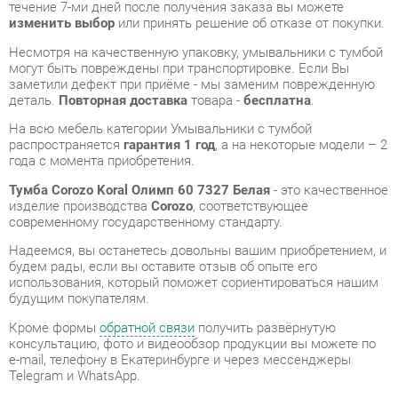
заметили дефект при приёме - мы заменим поврежденную
деталь.
Повторная доставка
товара -
бесплатна
.
На всю мебель категории Умывальники с тумбой
распространяется
гарантия 1 год
, а на некоторые модели – 2
года с момента приобретения.
Тумба Corozo Koral Олимп 60 7327 Белая
- это качественное
изделие производства
Corozo
, соответствующее
современному государственному стандарту.
Надеемся, вы останетесь довольны вашим приобретением, и
будем рады, если вы оставите отзыв об опыте его
использования, который поможет сориентироваться нашим
будущим покупателям.
Кроме формы
обратной связи
получить развёрнутую
консультацию, фото и видеообзор продукции вы можете по
e-mail, телефону в Екатеринбурге и через мессенджеры
Telegram и WhatsApp.
Умывальники с тумбой также можно сравнить между собой
в нашем шоу-руме и купить Тумба Corozo Koral Олимп 60 7327
Белая, самостоятельно забрав его с нашего центрального
склада в г. Екатеринбург. Полный список адресов и
магазинов смотрите на странице
контактов
.