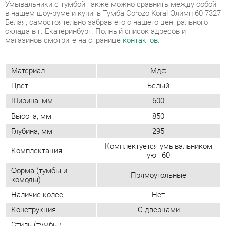
Материал
Мдф
Цвет
Белый
Ширина, мм
600
Высота, мм
850
Глубина, мм
295
Комплектуется умывальником
Комплектация
уют 60
Форма (тумбы и
Прямоугольные
комоды)
Наличие колес
Нет
Конструкция
С дверцами
Стиль (тумбы/
Современный
комоды)
Замок
Нет
Максимальная
615
ширина, мм
Максимальная