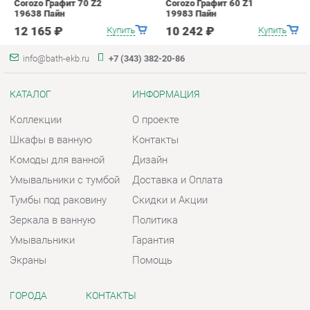
Коллекции
О проекте
Шкафы в ванную
Контакты
Комоды для ванной
Дизайн
Умывальники с тумбой
Доставка и Оплата
Тумбы под раковину
Скидки и Акции
Зеркала в ванную
Политика
Умывальники
Гарантия
Экраны
Помощь
ГОРОДА
КОНТАКТЫ
Весь мир
Шоурум и склад самовывоза
Екатеринбург
Адрес: г. Екатеринбург,
Металлургов, 84
Телефон: +7 (343) 382-20-86
Часы работы:
Пн - Пт:
10:00 - 20:00 (GMT+5)