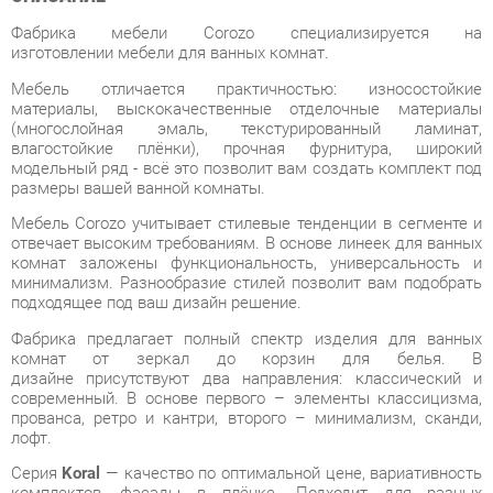
Мебель отличается практичностью: износостойкие
материалы, выскокачественные отделочные материалы
(многослойная эмаль, текстурированный ламинат,
влагостойкие плёнки), прочная фурнитура, широкий
модельный ряд - всё это позволит вам создать комплект под
размеры вашей ванной комнаты.
Мебель Corozo учитывает стилевые тенденции в сегменте и
отвечает высоким требованиям. В основе линеек для ванных
комнат заложены функциональность, универсальность и
минимализм. Разнообразие стилей позволит вам подобрать
подходящее под ваш дизайн решение.
Фабрика предлагает полный спектр изделия для ванных
комнат от зеркал до корзин для белья. В
дизайне присутствуют два направления: классический и
современный. В основе первого – элементы классицизма,
прованса, ретро и кантри, второго – минимализм, сканди,
лофт.
Серия
Koral
— качество по оптимальной цене, вариативность
комплектов, фасады в плёнке. Подходит для разных
стилевых направлений как просторных, так и компактных
помещений.
Условия покупки