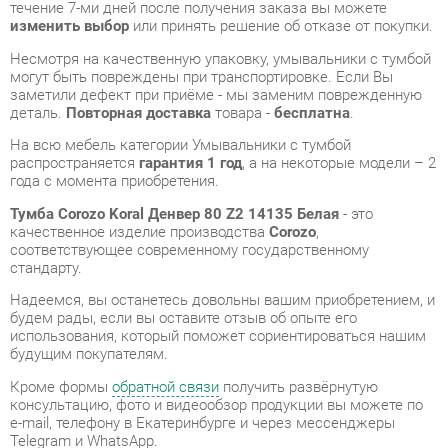
заметили дефект при приёме - мы заменим поврежденную
деталь.
Повторная доставка
товара -
бесплатна
.
На всю мебель категории Умывальники с тумбой
распространяется
гарантия 1 год
, а на некоторые модели – 2
года с момента приобретения.
Тумба Corozo Koral Денвер 80 Z2 14135 Белая
- это
качественное изделие производства
Corozo
,
соответствующее современному государственному
стандарту.
Надеемся, вы останетесь довольны вашим приобретением, и
будем рады, если вы оставите отзыв об опыте его
использования, который поможет сориентироваться нашим
будущим покупателям.
Кроме формы
обратной связи
получить развёрнутую
консультацию, фото и видеообзор продукции вы можете по
e-mail, телефону в Екатеринбурге и через мессенджеры
Telegram и WhatsApp.
Умывальники с тумбой также можно сравнить между собой
в нашем шоу-руме и купить Тумба Corozo Koral Денвер 80 Z2
14135 Белая, самостоятельно забрав его с нашего
центрального склада в г. Екатеринбург. Полный список
адресов и магазинов смотрите на странице
контактов
.