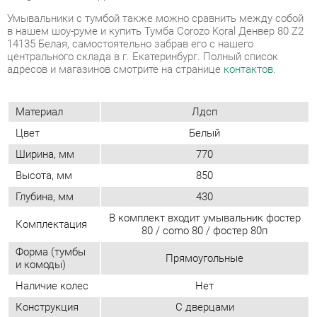
Материал
Лдсп
Цвет
Белый
Ширина, мм
770
Высота, мм
850
Глубина, мм
430
В комплект входит умывальник фостер
Комплектация
80 / como 80 / фостер 80п
Форма (тумбы
Прямоугольные
и комоды)
Наличие колес
Нет
Конструкция
С дверцами
Стиль (тумбы/
Современный
комоды)
Замок
Нет
Максимальная
810
ширина, мм