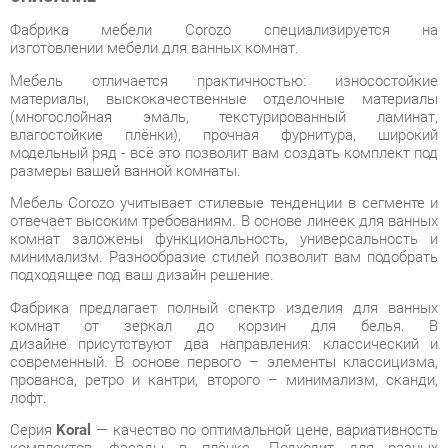
Мебель отличается практичностью: износостойкие
материалы, выскокачественные отделочные материалы
(многослойная эмаль, текстурированный ламинат,
влагостойкие плёнки), прочная фурнитура, широкий
модельный ряд - всё это позволит вам создать комплект под
размеры вашей ванной комнаты.
Мебель Corozo учитывает стилевые тенденции в сегменте и
отвечает высоким требованиям. В основе линеек для ванных
комнат заложены функциональность, универсальность и
минимализм. Разнообразие стилей позволит вам подобрать
подходящее под ваш дизайн решение.
Фабрика предлагает полный спектр изделия для ванных
комнат от зеркал до корзин для белья. В
дизайне присутствуют два направления: классический и
современный. В основе первого – элементы классицизма,
прованса, ретро и кантри, второго – минимализм, сканди,
лофт.
Серия
Koral
— качество по оптимальной цене, вариативность
комплектов, фасады в плёнке. Подходит для разных
стилевых направлений как просторных, так и компактных
помещений.
Условия покупки