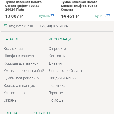
Коллекции
О проекте
Шкафы в ванную
Контакты
Комоды для ванной
Дизайн
Умывальники с тумбой
Доставка и Оплата
Тумбы под раковину
Скидки и Акции
Зеркала в ванную
Политика
Умывальники
Гарантия
Экраны
Помощь
ГОРОДА
КОНТАКТЫ
Весь мир
Шоурум и склад самовывоза
Екатеринбург
Адрес: г. Екатеринбург,
Металлургов, 84
Телефон: +7 (343) 382-20-86
Часы работы:
Пн - Пт:
10:00 - 20:00 (GMT+5)