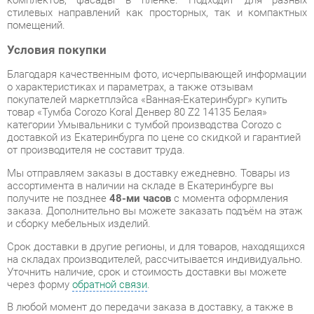
Благодаря качественным фото, исчерпывающей информации
о характеристиках и параметрах, а также отзывам
покупателей маркетплэйса «Ванная-Екатеринбург» купить
товар «Тумба Corozo Koral Денвер 80 Z2 14135 Белая»
категории Умывальники с тумбой производства Corozo с
доставкой из Екатеринбурга по цене со скидкой и гарантией
от производителя не составит труда.
Мы отправляем заказы в доставку ежедневно. Товары из
ассортимента в наличии на складе в Екатеринбурге вы
получите не позднее
48-ми часов
с момента оформления
заказа. Дополнительно вы можете заказать подъём на этаж
и сборку мебельных изделий.
Срок доставки в другие регионы, и для товаров, находящихся
на складах производителей, рассчитывается индивидуально.
Уточнить наличие, срок и стоимость доставки вы можете
через форму
обратной связи
.
В любой момент до передачи заказа в доставку, а также в
течение 7-ми дней после получения заказа вы можете
изменить выбор
или принять решение об отказе от покупки.
Несмотря на качественную упаковку, умывальники с тумбой
могут быть повреждены при транспортировке. Если Вы